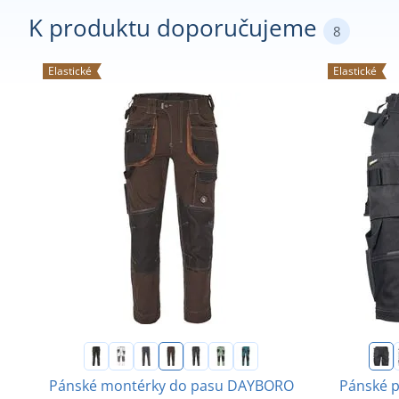
K produktu doporučujeme
8
Elastické
Elastické
Pánské montérky do pasu DAYBORO
Pánské 