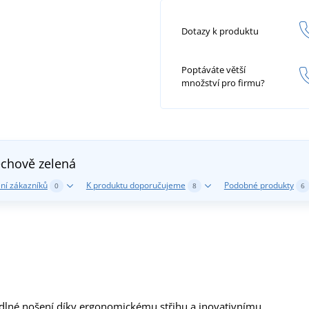
Dotazy k produktu
Poptáváte větší
množství pro firmu?
chově zelená
ní zákazníků
K produktu doporučujeme
Podobné produkty
0
8
6
odlné nošení díky ergonomickému střihu a inovativnímu