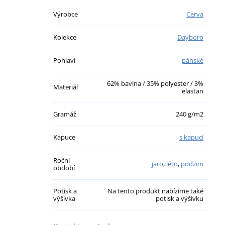
Výrobce
Cerva
Kolekce
Dayboro
Pohlaví
pánské
62% bavlna / 35% polyester / 3%
Materiál
elastan
Gramáž
240 g/m2
Kapuce
s kapucí
Roční
jaro
,
léto
,
podzim
období
Potisk a
Na tento produkt nabízíme také
výšivka
potisk a výšivku