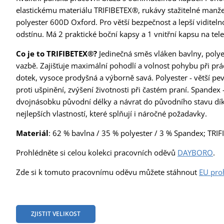
elastickému materiálu TRIFIBETEX®, rukávy stažitelné manž
polyester 600D Oxford. Pro větší bezpečnost a lepší viditel
odstínu. Má 2 praktické boční kapsy a 1 vnitřní kapsu na tele
Co je to TRIFIBETEX®?
Jedinečná směs vláken bavlny, polye
vazbě. Zajišťuje maximální pohodlí a volnost pohybu při prá
dotek, vysoce prodyšná a výborně savá. Polyester - větší pevn
proti ušpinění, zvýšení životnosti při častém praní. Spandex
dvojnásobku původní délky a návrat do původního stavu dík
nejlepších vlastností, které splňují i náročné požadavky.
Materiál
: 62 % bavlna / 35 % polyester / 3 % Spandex; TRI
Prohlédněte si celou kolekci pracovních oděvů
DAYBORO
.
Zde si k tomuto pracovnímu oděvu můžete stáhnout
EU pro
ZJISTIT VELIKOST