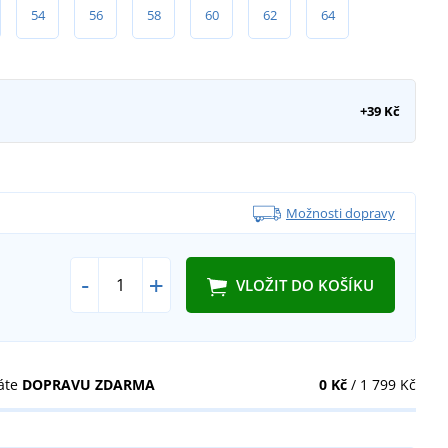
54
56
58
60
62
64
+39 Kč
Možnosti dopravy
-
+
VLOŽIT DO KOŠÍKU
áte
DOPRAVU ZDARMA
0 Kč
/ 1 799 Kč