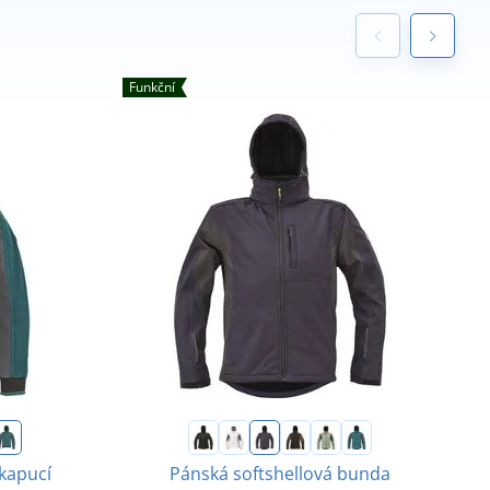
Funkční
E
 kapucí
Pánská softshellová bunda