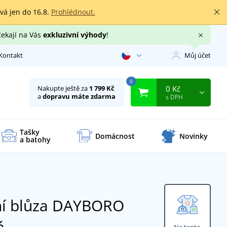
rvá jen do 16.8.
Prohlédnout.
čekají na Vás
exkluzivní výhody
!
Kontakt
Můj účet
0
0 Kč
Nakupte ještě za
1 799 Kč
a
dopravu máte zdarma
s DPH
Tašky
Domácnost
Novinky
a batohy
ní blůza DAYBORO
á