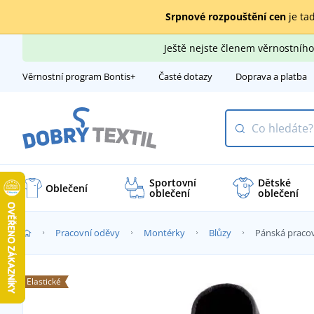
Srpnové rozpouštění cen
je tad
Ještě nejste členem věrnostní
Věrnostní program Bontis+
Časté dotazy
Doprava a platba
Sportovní
Dětské
Oblečení
oblečení
oblečení
Pracovní oděvy
Montérky
Blůzy
Pánská praco
Elastické