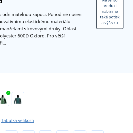
Na tento
produkt
nabízíme
 s odnímatelnou kapucí. Pohodlné nošení
také potisk
novativnímu elastickému materiálu
a výšivku
é manžetami s kovovými druky. Oblast
olyester 600D Oxford. Pro větší
při…
Tabulka velikostí