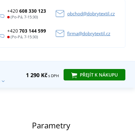
+420
608 330 123
obchod@dobrytextil.cz
(Po-Pá, 7-15:30)
+420
703 144 599
firma@dobrytextil.cz
(Po-Pá, 7-15:30)
1 290 Kč
PŘEJÍT K NÁKUPU
s DPH
Parametry