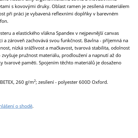
etami s kovovými druky. Oblast ramen je zesílená materiálem
nost při práci je vybavená reflexními doplňky v barevném
fon.
steru a elastického vlákna Spandex v nejpevnější canvas
ci a zároveň zachovává svou funkčnost. Bavlna - příjemná na
ost, nízká srážlivost a mačkavost, tvarová stabilita, odolnost
 - zvyšuje pružnost materiálu, prodloužení a napnutí až do
y tvarové paměti. Spojením těchto materiálů je dosaženo
2
FIBETEX, 260 g/m
; zesílení - polyester 600D Oxford.
hlášení o shodě
.