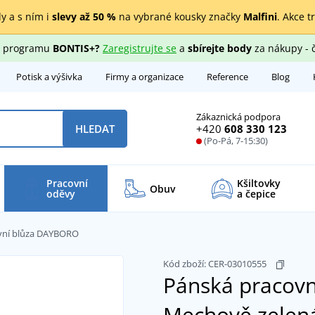
y a s ním i
slevy až 50 %
na vybrané kousky značky
Malfini
. Akce t
ho programu
BONTIS+?
Zaregistrujte se
a
sbírejte body
za nákupy - 
Potisk a výšivka
Firmy a organizace
Reference
Blog
Zákaznická podpora
+420
608 330 123
HLEDAT
(Po-Pá, 7-15:30)
Pracovní
Kšiltovky
Obuv
oděvy
a čepice
vní blůza DAYBORO
Kód zboží:
CER-03010555
Pánská pracov
Mechově zelen