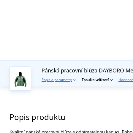
Pánská pracovní blůza DAYBORO
Me
Popis a parametry
Tabulka velikostí
Hodnoce
Popis produktu
Kvalitní pánská pracovní blůza s odnímatelnou kapucí. Poh