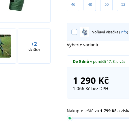
46
48
50
52
Voňavá visačka (
info
)
+2
Vyberte variantu
dalších
Do 5 dnů
v pondělí 17. 8.
u vás
1 290 Kč
1 066 Kč
bez DPH
Nakupte ještě za
1 799 Kč
a získ