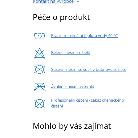
Kontakt na výrobce
Péče o produkt
Praní - maximální teplota vody 40 °C
Bělení - nesmí se bělit
Sušení - nesmí se sušit v bubnové sušičce
Žehlení - nesmí se žehlit
Profesionální čištění - zákaz chemického
čistění
Mohlo by vás zajímat