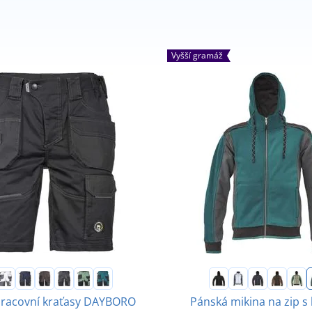
Vyšší gramáž
pracovní kraťasy DAYBORO
Pánská mikina na zip s