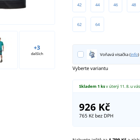
42
44
46
48
62
64
+3
dalších
Voňavá visačka (
info
)
Vyberte variantu
Skladem
1 ks
v úterý 11. 8.
u vás
926 Kč
765 Kč
bez DPH
Nakupte ještě za
1 799 Kč
a získ