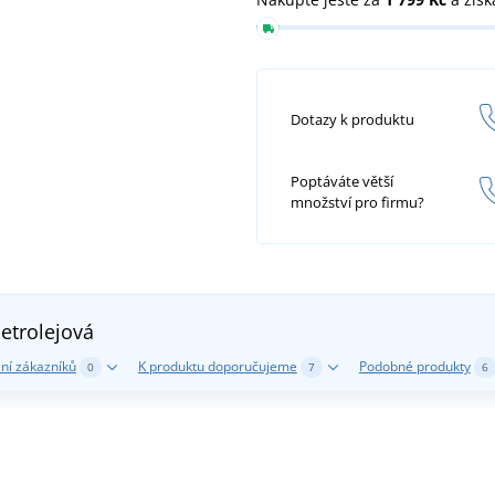
Dotazy k produktu
Poptáváte větší
množství pro firmu?
etrolejová
ní zákazníků
K produktu doporučujeme
Podobné produkty
0
7
6