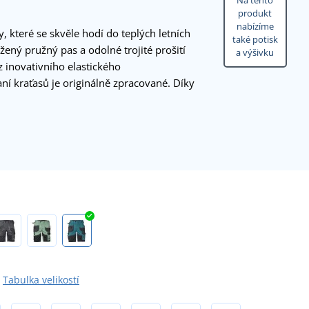
Na tento
produkt
nabízíme
, které se skvěle hodí do teplých letních
také potisk
žený pružný pas a odolné trojité prošití
a výšivku
z inovativního elastického
ní kraťasů je originálně zpracované. Díky
Tabulka velikostí