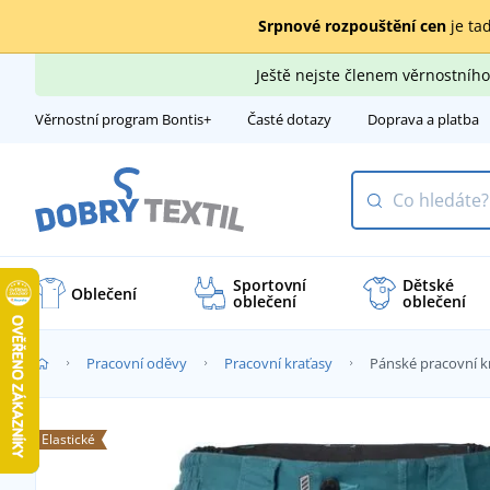
Srpnové rozpouštění cen
je tad
Ještě nejste členem věrnostní
Věrnostní program Bontis+
Časté dotazy
Doprava a platba
Sportovní
Dětské
Oblečení
oblečení
oblečení
Pracovní oděvy
Pracovní kraťasy
Pánské pracovní 
Elastické