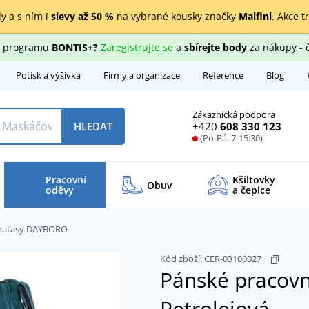
y a s ním i
slevy až 50 %
na vybrané kousky značky
Malfini
. Akce t
ho programu
BONTIS+?
Zaregistrujte se
a
sbírejte body
za nákupy - 
Potisk a výšivka
Firmy a organizace
Reference
Blog
Zákaznická podpora
+420
608 330 123
HLEDAT
(Po-Pá, 7-15:30)
Pracovní
Kšiltovky
Obuv
oděvy
a čepice
kraťasy DAYBORO
Kód zboží:
CER-03100027
Pánské pracov
Petrolejová