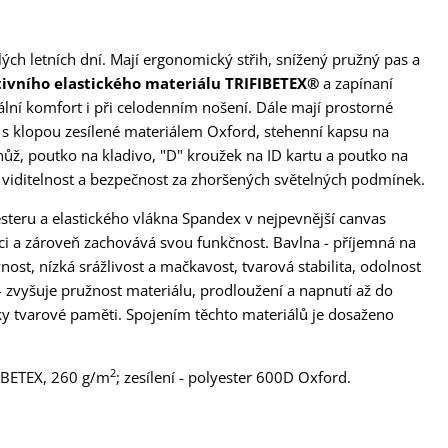
lých letních dní. Mají ergonomický střih, snížený pružný pas a
tivního elastického materiálu TRIFIBETEX®
a zapínaní
lní komfort i při celodenním nošení. Dále mají prostorné
y s klopou zesílené materiálem Oxford, stehenní kapsu na
nůž, poutko na kladivo, "D" kroužek na ID kartu a poutko na
i viditelnost a bezpečnost za zhoršených světelných podmínek.
steru a elastického vlákna Spandex v nejpevnější canvas
ci a zároveň zachovává svou funkčnost. Bavlna - příjemná na
ost, nízká srážlivost a mačkavost, tvarová stabilita, odolnost
 - zvyšuje pružnost materiálu, prodloužení a napnutí až do
y tvarové paměti. Spojením těchto materiálů je dosaženo
2
FIBETEX, 260 g/m
; zesílení - polyester 600D Oxford.