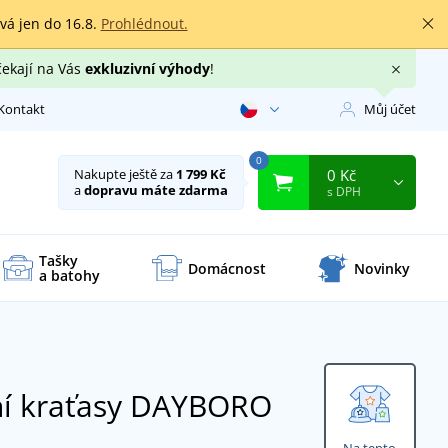
rvá jen do 16.8.
Prohlédnout.
čekají na Vás
exkluzivní výhody
!
Kontakt
Můj účet
0
0 Kč
Nakupte ještě za
1 799 Kč
a
dopravu máte zdarma
s DPH
Tašky
Domácnost
Novinky
a batohy
ní kraťasy DAYBORO