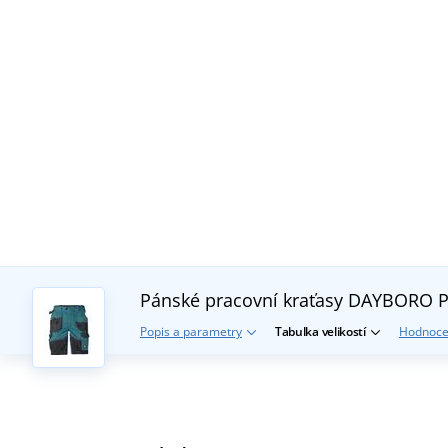
Pánské pracovní kraťasy DAYBORO
P
Popis a parametry
Tabulka velikostí
Hodnoce