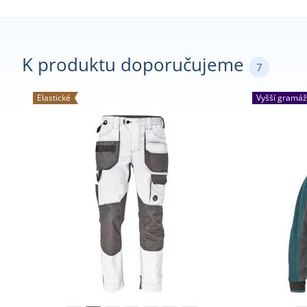
K produktu doporučujeme
7
Elastické
Vyšší gramáž