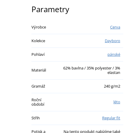
Parametry
Výrobce
Cerva
Kolekce
Dayboro
Pohlaví
pánské
62% bavlna / 35% polyester / 3%
Materiál
elastan
Gramáž
240 g/m2
Roční
léto
období
Střih
Regular fit
Potisk a
Na tento produkt nabízíme také