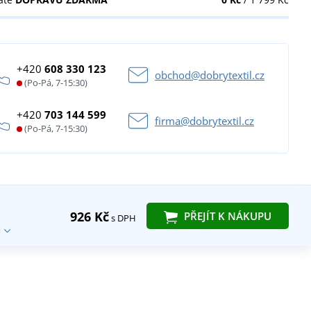
+420
608 330 123
obchod@dobrytextil.cz
(Po-Pá, 7-15:30)
+420
703 144 599
firma@dobrytextil.cz
(Po-Pá, 7-15:30)
926 Kč
PŘEJÍT K NÁKUPU
s DPH