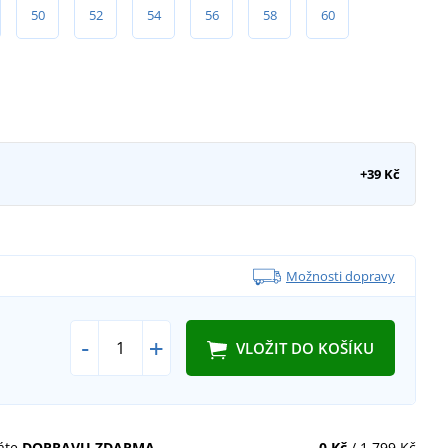
50
52
54
56
58
60
+39 Kč
Možnosti dopravy
-
+
VLOŽIT DO KOŠÍKU
áte
DOPRAVU ZDARMA
0 Kč
/ 1 799 Kč