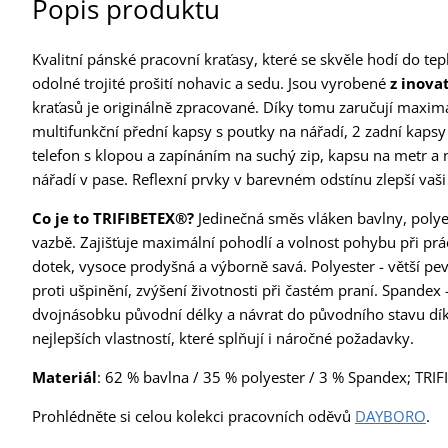
Popis produktu
Kvalitní pánské pracovní kraťasy, které se skvěle hodí do tep
odolné trojité prošití nohavic a sedu. Jsou vyrobené
z inova
kraťasů je originálně zpracované. Díky tomu zaručují maximá
multifunkční přední kapsy s poutky na nářadí, 2 zadní kaps
telefon s klopou a zapínáním na suchý zip, kapsu na metr a 
nářadí v pase. Reflexní prvky v barevném odstínu zlepší vaš
Co je to TRIFIBETEX®?
Jedinečná směs vláken bavlny, polye
vazbě. Zajišťuje maximální pohodlí a volnost pohybu při prá
dotek, vysoce prodyšná a výborně savá. Polyester - větší pevn
proti ušpinění, zvýšení životnosti při častém praní. Spandex
dvojnásobku původní délky a návrat do původního stavu dík
nejlepších vlastností, které splňují i náročné požadavky.
Materiál
: 62 % bavlna / 35 % polyester / 3 % Spandex; TRI
Prohlédněte si celou kolekci pracovních oděvů
DAYBORO
.