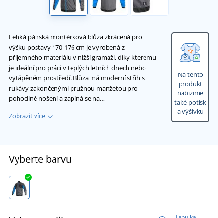
Lehká pánská montérková blůza zkrácená pro
výšku postavy 170-176 cm je vyrobená z
příjemného materiálu v nižší gramáži, díky kterému
je ideální pro práci v teplých letních dnech nebo
Na tento
vytápěném prostředí. Blůza má moderní střih s
produkt
rukávy zakončenými pružnou manžetou pro
nabízíme
pohodlné nošení a zapíná se na…
také potisk
a výšivku
Zobrazit více
Vyberte barvu
Tabulka