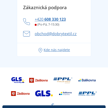
Objevte TEE JAYS - prémiovou dánskou značku s
DobrýTextil pro firmy a organizace
Zákaznická podpora
Potisk a výšivka
tradicí od roku 1976
Blog
Zásady ochrany osobních údajů
Jak zvládnout horké letní dny v pohodě a bezpečí
+420
608 330 123
Affiliate
Věrnostní program BONTIS +
Letní dobrodružství začíná balením aneb připravte
(Po-Pá, 7-15:30)
Kariéra
se na dovolenou bez starostí
obchod@dobrytextil.cz
Tipy na svěží outfity pro pohodové léto
Oblíbené tričko City v hlavní roli: outfity pro každou
Kde nás najdete
příležitost!