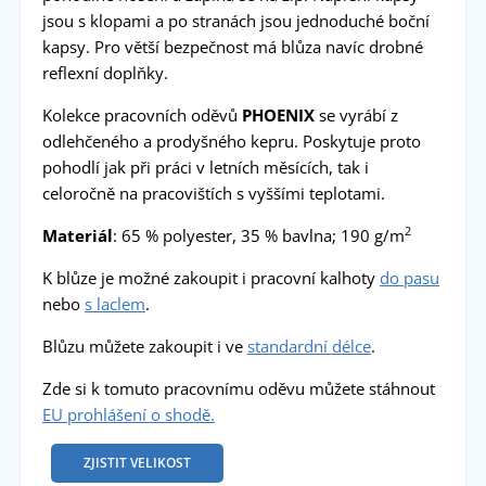
jsou s klopami a po stranách jsou jednoduché boční
kapsy. Pro větší bezpečnost má blůza navíc drobné
reflexní doplňky.
Kolekce pracovních oděvů
PHOENIX
se vyrábí z
odlehčeného a prodyšného kepru. Poskytuje proto
pohodlí jak při práci v letních měsících, tak i
celoročně na pracovištích s vyššími teplotami.
2
Materiál
: 65 % polyester, 35 % bavlna; 190 g/m
K blůze je možné zakoupit i pracovní kalhoty
do pasu
nebo
s laclem
.
Blůzu můžete zakoupit i ve
standardní délce
.
Zde si k tomuto pracovnímu oděvu můžete stáhnout
EU prohlášení o shodě.
ZJISTIT VELIKOST