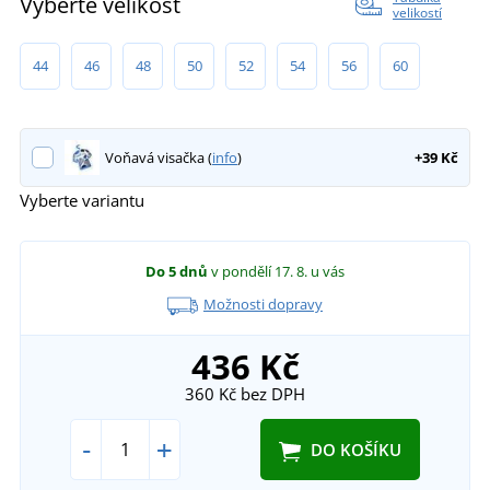
Vyberte velikost
velikostí
44
46
48
50
52
54
56
60
Voňavá visačka (
info
)
+39 Kč
Vyberte variantu
Do 5 dnů
v pondělí 17. 8.
u vás
Možnosti dopravy
436 Kč
360 Kč
bez DPH
-
+
DO KOŠÍKU