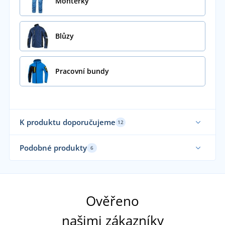
Montérky
Blůzy
Pracovní bundy
K produktu doporučujeme
12
Podobné produkty
6
Až do velikosti 7XL
Ověřeno
našimi zákazníky