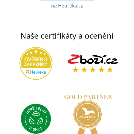
na Heuréka.cz
Naše certifikáty a ocenění