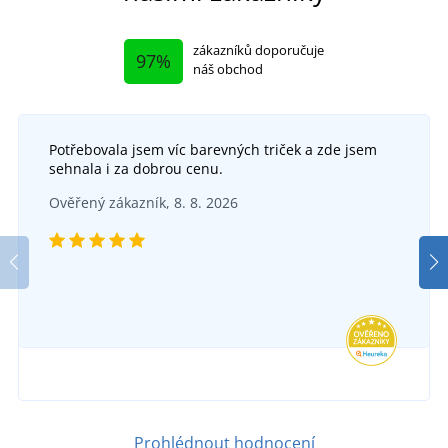
zákazníků doporučuje
97%
náš obchod
Potřebovala jsem víc barevných triček a zde jsem
sehnala i za dobrou cenu.
Pracovní kalhoty s laclem CXS PHOENIX CRONOS
+6
Ověřený zákazník, 8. 8. 2026
Montérková blůza URBAN+
DO 5 DNŮ
v pondělí 17. 8.
u vás
DO 5 DNŮ
468 Kč
v pondělí 17. 8.
u vás
DETAIL
1 071 Kč
DETAIL
Prohlédnout hodnocení