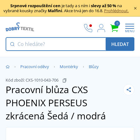
Srpnové rozpouštění cen
je tady a s ním i
slevy až 50 %
na
vybrané kousky značky
Malfini
. Akce trvá jen do 16.8.
Prohlédnout.
0
MENU
HLEDAT
Pracovní oděvy
Montérky
Blůzy
Kód zboží:
CXS-1010-043-706
Pracovní blůza CXS
PHOENIX PERSEUS
zkrácená
Šedá / modrá