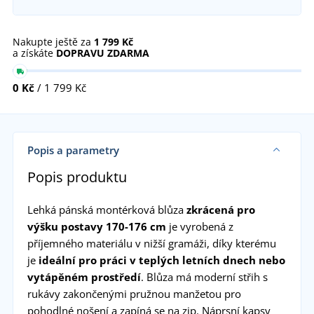
Nakupte ještě za
1 799 Kč
a získáte
DOPRAVU ZDARMA
0 Kč
/ 1 799 Kč
Popis a parametry
Popis produktu
Lehká pánská montérková blůza
zkrácená pro
výšku postavy 170-176 cm
je vyrobená z
příjemného materiálu v nižší gramáži, díky kterému
je
ideální pro práci v teplých letních dnech nebo
vytápěném prostředí
. Blůza má moderní střih s
rukávy zakončenými pružnou manžetou pro
pohodlné nošení a zapíná se na zip. Náprsní kapsy