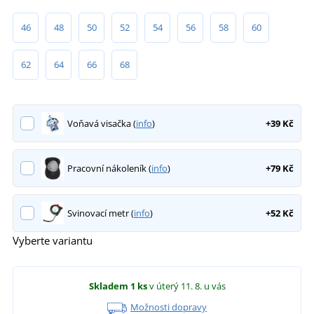
46
48
50
52
54
56
58
60
62
64
66
68
Voňavá visačka (
info
)
+39 Kč
Pracovní nákoleník (
info
)
+79 Kč
Svinovací metr (
info
)
+52 Kč
Vyberte variantu
Skladem
1 ks
v úterý 11. 8.
u vás
Možnosti dopravy