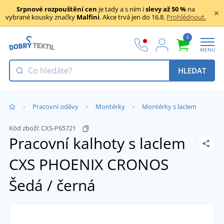
Srpnové rozpouštění cen
je tady a s ním i
slevy až 50 %
na
vybrané kousky značky
Malfini
. Akce trvá jen do 16.8.
Prohlédnout.
0
MENU
HLEDAT
Pracovní oděvy
Montérky
Montérky s laclem
Kód zboží:
CXS-P65721
Pracovní kalhoty s laclem
CXS PHOENIX CRONOS
Šedá / černá