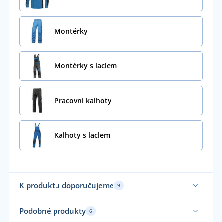
Montérky
Montérky s laclem
Pracovní kalhoty
Kalhoty s laclem
K produktu doporučujeme
9
Sa
Podobné produkty
6