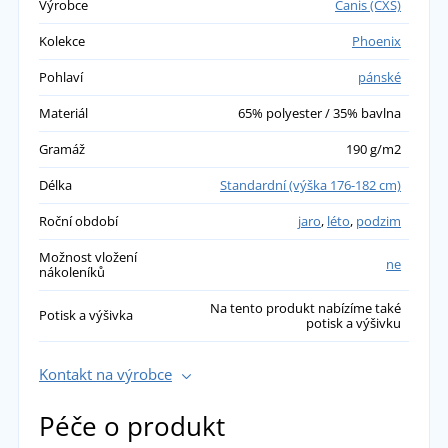
Výrobce
Canis (CXS)
Kolekce
Phoenix
Pohlaví
pánské
Materiál
65% polyester / 35% bavlna
Gramáž
190 g/m2
Délka
Standardní (výška 176-182 cm)
Roční období
jaro
,
léto
,
podzim
Možnost vložení
ne
nákoleníků
Na tento produkt nabízíme také
Potisk a výšivka
potisk a výšivku
Kontakt na výrobce
Péče o produkt