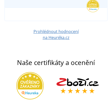
DETAIL
1 229 Kč
DETAIL
Prohlédnout hodnocení
na Heuréka.cz
Naše certifikáty a ocenění