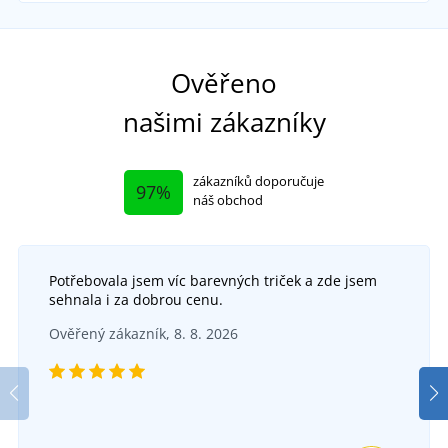
Elastické
Ověřeno
našimi zákazníky
zákazníků doporučuje
97%
náš obchod
Potřebovala jsem víc barevných triček a zde jsem
sehnala i za dobrou cenu.
Dámské montérky s laclem CXS PHOENIX
+3
Ověřený zákazník, 8. 8. 2026
HEKATE
Montérkové kalhoty s laclem CXS STRETCH
DO 5 DNŮ
v pondělí 17. 8.
u vás
DO 5 DNŮ
468 Kč
v pondělí 17. 8.
u vás