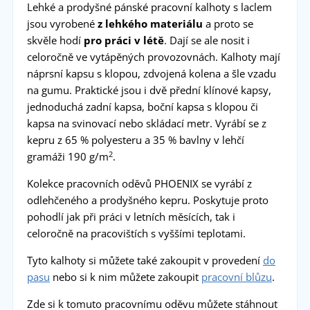
Lehké a prodyšné pánské pracovní kalhoty s laclem
jsou vyrobené
z lehkého materiálu
a proto se
skvěle hodí
pro práci v létě
. Dají se ale nosit i
celoročně ve vytápěných provozovnách. Kalhoty mají
náprsní kapsu s klopou, zdvojená kolena a šle vzadu
na gumu. Praktické jsou i dvě přední klínové kapsy,
jednoduchá zadní kapsa, boční kapsa s klopou či
kapsa na svinovací nebo skládací metr. Vyrábí se z
kepru z 65 % polyesteru a 35 % bavlny v lehčí
2
gramáži 190 g/m
.
Kolekce pracovních oděvů PHOENIX se vyrábí z
odlehčeného a prodyšného kepru. Poskytuje proto
pohodlí jak při práci v letních měsících, tak i
celoročně na pracovištích s vyššími teplotami.
Tyto kalhoty si můžete také zakoupit v provedení
do
pasu
nebo si k nim můžete zakoupit
pracovní blůzu
.
Zde si k tomuto pracovnímu oděvu můžete stáhnout