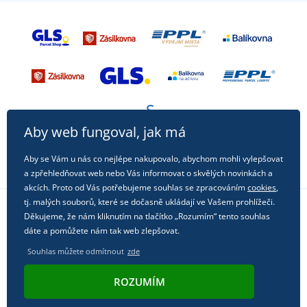
Aby web fungoval, jak má
Aby se Vám u nás co nejlépe nakupovalo, abychom mohli vylepšovat
a zpřehledňovat web nebo Vás informovat o skvělých novinkách a
akcích. Proto od Vás potřebujeme souhlas se zpracováním
cookies
,
tj. malých souborů, které se dočasně ukládají ve Vašem prohlížeči.
Děkujeme, že nám kliknutím na tlačítko „Rozumím“ tento souhlas
Sledujte nás na sociálních sítích
dáte a pomůžete nám tak web zlepšovat.
Souhlas můžete odmítnout
zde
ROZUMÍM
© 2011 - 2026, Dual Trade s.r.o. | Technicky zajišťuje
Simplia.cz
.