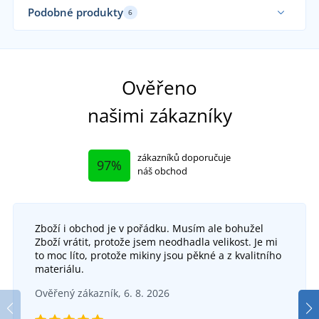
Sa
Podobné produkty
6
Ověřeno
našimi zákazníky
zákazníků doporučuje
97%
náš obchod
Zboží i obchod je v pořádku. Musím ale bohužel
Zboží vrátit, protože jsem neodhadla velikost. Je mi
Pracovní kalhoty s laclem CXS PHOENIX CRONOS
to moc líto, protože mikiny jsou pěkné a z kvalitního
materiálu.
Dá
Dámská pracovní blůza MAX SUMMER LADY
DO 5 DNŮ
Ověřený zákazník, 6. 8. 2026
v pondělí 17. 8.
u vás