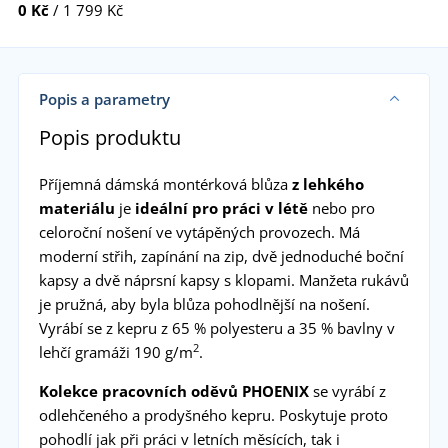
0 Kč
/ 1 799 Kč
Popis a parametry
Popis produktu
Příjemná dámská montérková blůza
z lehkého
materiálu
je
ideální pro práci v létě
nebo pro
celoroční nošení ve vytápěných provozech. Má
moderní střih, zapínání na zip, dvě jednoduché boční
kapsy a dvě náprsní kapsy s klopami. Manžeta rukávů
je pružná, aby byla blůza pohodlnější na nošení.
Vyrábí se z kepru z 65 % polyesteru a 35 % bavlny v
2
lehčí gramáži 190 g/m
.
Kolekce pracovních oděvů PHOENIX
se vyrábí z
odlehčeného a prodyšného kepru. Poskytuje proto
pohodlí jak při práci v letních měsících, tak i