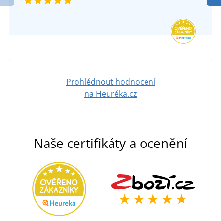
DO 5 DNŮ
468 Kč
v pondělí 17. 8.
u vás
DETAIL
422 Kč
DETAIL
Prohlédnout hodnocení
na Heuréka.cz
Naše certifikáty a ocenění