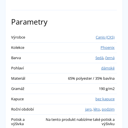
Parametry
Výrobce
Canis (CXS)
Kolekce
Phoenix
Barva
šedá
,
černá
Pohlaví
dámské
Materiál
65% polyester / 35% bavlna
Gramáž
190 g/m2
Kapuce
bez kapuce
Roční období
jaro
,
léto
,
podzim
Potisk a
Na tento produkt nabízíme také potisk a
výšivka
výšivku