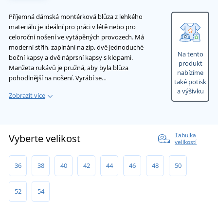
Příjemná dámská montérková blůza z lehkého
materiálu je ideální pro práci v létě nebo pro
celoroční nošení ve vytápěných provozech. Má
moderní střih, zapínání na zip, dvě jednoduché
Na tento
boční kapsy a dvě náprsní kapsy s klopami.
produkt
Manžeta rukávů je pružná, aby byla blůza
nabízíme
pohodlnější na nošení. Vyrábí se…
také potisk
a výšivku
Zobrazit více
Tabulka
Vyberte velikost
velikostí
36
38
40
42
44
46
48
50
52
54