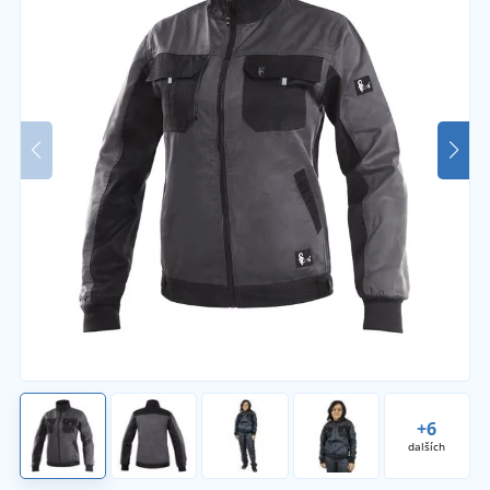
+6
dalších