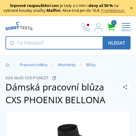
Srpnové rozpouštění cen
je tady a s ním i
slevy až 50 %
na
vybrané kousky značky
Malfini
. Akce trvá jen do 16.8.
Prohlédnout.
0
MENU
HLEDAT
Pracovní oděvy
Montérky
Blůzy
Kód zboží:
CXS-P164257
Dámská pracovní blůza
CXS PHOENIX BELLONA