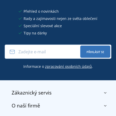
Přehled o novinkách
Rady a zajímavosti nejen ze světa oblečení
Speciální slevové akce
Tipy na dárky
PŘIHLÁSIT SE
Informace o
zpracování osobních údajů
.
Zákaznický servis
O naší firmě
Kontakt
Obchodní podmínky