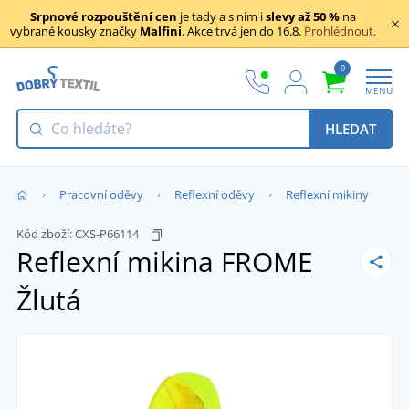
Srpnové rozpouštění cen
je tady a s ním i
slevy až 50 %
na
vybrané kousky značky
Malfini
. Akce trvá jen do 16.8.
Prohlédnout.
0
MENU
HLEDAT
Pracovní oděvy
Reflexní oděvy
Reflexní mikiny
Kód zboží:
CXS-P66114
Reflexní mikina FROME
Žlutá