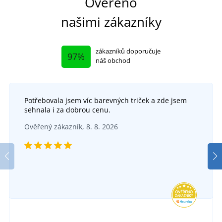
Ověřeno
našimi zákazníky
zákazníků doporučuje
97%
náš obchod
Potřebovala jsem víc barevných triček a zde jsem
sehnala i za dobrou cenu.
Zaklapávací reflexní pásek
Ověřený zákazník, 8. 8. 2026
Reflexní mikina SIGNAL
SKLADEM
ve středu 12. 8.
u vás
DO 5 DNŮ
32 Kč
v pondělí 17. 8.
u vás
DETAIL
1 089 Kč
DETAIL