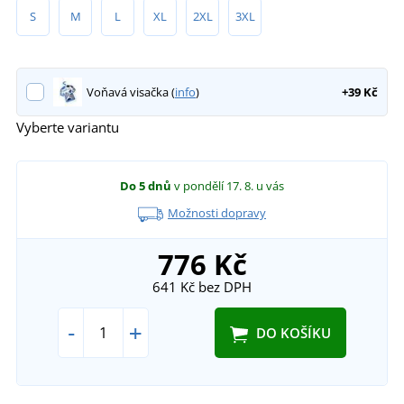
S
M
L
XL
2XL
3XL
Voňavá visačka (
info
)
+39 Kč
Vyberte variantu
Do 5 dnů
v pondělí 17. 8.
u vás
Možnosti dopravy
776 Kč
641 Kč
bez DPH
-
+
DO KOŠÍKU