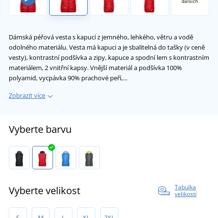
dalších
Dámská péřová vesta s kapucí z jemného, lehkého, větru a vodě
odolného materiálu. Vesta má kapuci a je sbalitelná do tašky (v ceně
vesty), kontrastní podšívka a zipy, kapuce a spodní lem s kontrastním
materiálem, 2 vnitřní kapsy. Vnější materiál a podšívka 100%
polyamid, vycpávka 90% prachové peří,…
Zobrazit více
Vyberte barvu
Tabulka
Vyberte velikost
velikostí
S
M
L
XL
2XL