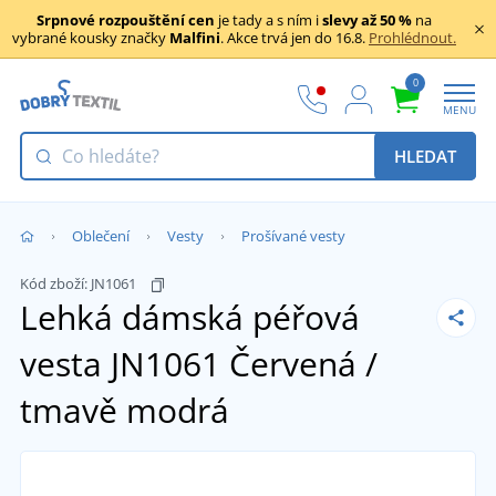
Srpnové rozpouštění cen
je tady a s ním i
slevy až 50 %
na
vybrané kousky značky
Malfini
. Akce trvá jen do 16.8.
Prohlédnout.
0
MENU
HLEDAT
Oblečení
Vesty
Prošívané vesty
Kód zboží:
JN1061
Lehká dámská péřová
vesta JN1061
Červená /
tmavě modrá