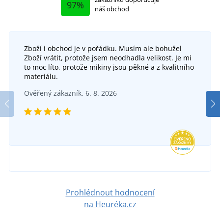
97%
náš obchod
Zboží i obchod je v pořádku. Musím ale bohužel
Zboží vrátit, protože jsem neodhadla velikost. Je mi
Lehká pánská péřová vesta JN1062
to moc líto, protože mikiny jsou pěkné a z kvalitního
+1
materiálu.
Dámská vesta Everest
SKLADEM
Ověřený zákazník, 6. 8. 2026
v úterý 11. 8.
u vás
SKLADEM
2 106 Kč
v úterý 11. 8.
u vás
DETAIL
903 Kč
DETAIL
Prohlédnout hodnocení
na Heuréka.cz