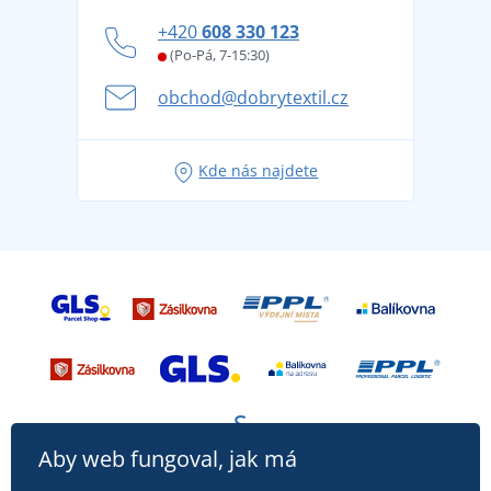
Zásady ochrany osobních údajů
Jak zvládnout horké letní dny v pohodě a bezpečí
+420
608 330 123
Affiliate
Věrnostní program BONTIS +
Letní dobrodružství začíná balením aneb připravte
(Po-Pá, 7-15:30)
Kariéra
se na dovolenou bez starostí
obchod@dobrytextil.cz
Tipy na svěží outfity pro pohodové léto
Oblíbené tričko City v hlavní roli: outfity pro každou
Kde nás najdete
příležitost!
Aby web fungoval, jak má