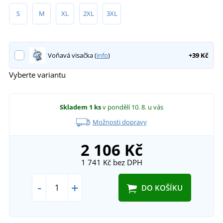
S
M
XL
2XL
3XL
Voňavá visačka (
info
)
+39 Kč
Vyberte variantu
Skladem
1 ks
v pondělí 10. 8.
u vás
Možnosti dopravy
2 106 Kč
1 741 Kč
bez DPH
-
+
DO KOŠÍKU