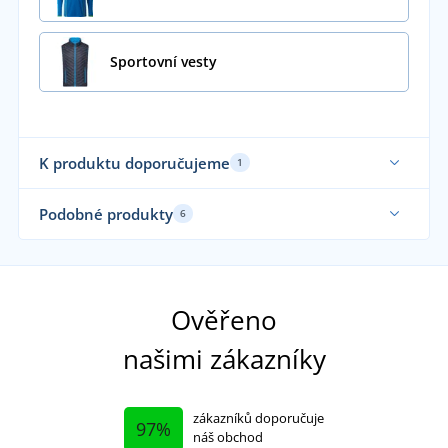
Sportovní vesty
K produktu doporučujeme
1
Podobné produkty
6
Sa
Ověřeno
našimi zákazníky
zákazníků doporučuje
97%
náš obchod