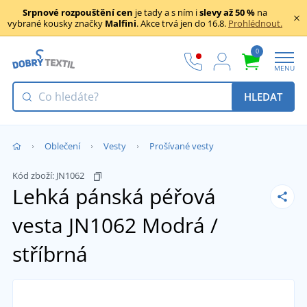
Srpnové rozpouštění cen
je tady a s ním i
slevy až 50 %
na
vybrané kousky značky
Malfini
. Akce trvá jen do 16.8.
Prohlédnout.
0
MENU
HLEDAT
Oblečení
Vesty
Prošívané vesty
Kód zboží:
JN1062
Lehká pánská péřová
vesta JN1062
Modrá /
stříbrná