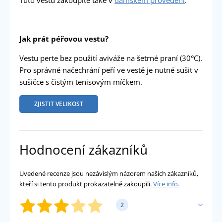
Tuto vestu zakoupíte také v
dámském provedení
.
Jak prát péřovou vestu?
Vestu perte bez použití aviváže na šetrné praní (30°C).
Pro správné načechrání peří ve vestě je nutné sušit v
sušičce s čistým tenisovým míčkem.
ZJISTIT VELIKOST
Hodnocení zákazníků
Uvedené recenze jsou nezávislým názorem našich zákazníků,
kteří si tento produkt prokazatelně zakoupili.
Více info.
2