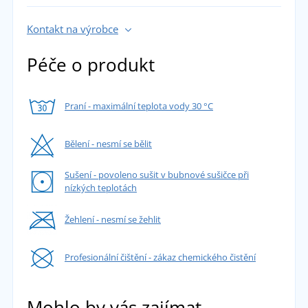
Kontakt na výrobce
Péče o produkt
Praní - maximální teplota vody 30 °C
Bělení - nesmí se bělit
Sušení - povoleno sušit v bubnové sušičce při
nízkých teplotách
Žehlení - nesmí se žehlit
Profesionální čištění - zákaz chemického čistění
Mohlo by vás zajímat