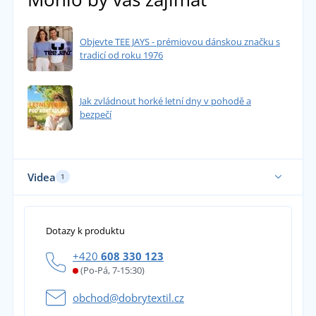
Objevte TEE JAYS - prémiovou dánskou značku s
tradicí od roku 1976
Jak zvládnout horké letní dny v pohodě a
bezpečí
Videa
1
Dotazy k produktu
+420
608 330 123
(Po-Pá, 7-15:30)
obchod@dobrytextil.cz