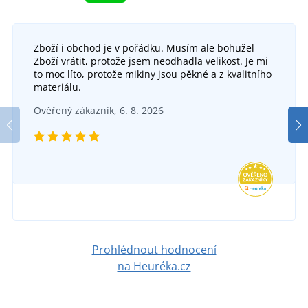
Zboží i obchod je v pořádku. Musím ale bohužel
Zboží vrátit, protože jsem neodhadla velikost. Je mi
Lehká dámská péřová vesta JN1061
to moc líto, protože mikiny jsou pěkné a z kvalitního
materiálu.
Pánská hybridní vesta ARDON NYPAXX
SKLADEM
Ověřený zákazník, 6. 8. 2026
v pondělí 10. 8.
u vás
SKLADEM
2 109 Kč
v pondělí 10. 8.
u vás
DETAIL
1 414 Kč
DETAIL
Prohlédnout hodnocení
na Heuréka.cz