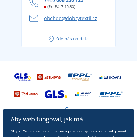
Věrnostní program BONTIS +
Letní dobrodružství začíná balením aneb připravte
(Po-Pá, 7-15:30)
Kariéra
se na dovolenou bez starostí
obchod@dobrytextil.cz
Tipy na svěží outfity pro pohodové léto
Oblíbené tričko City v hlavní roli: outfity pro každou
Kde nás najdete
příležitost!
Aby web fungoval, jak má
Aby se Vám u nás co nejlépe nakupovalo, abychom mohli vylepšovat