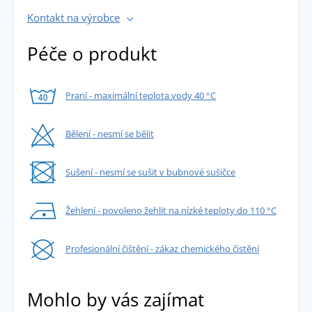
Kontakt na výrobce
Péče o produkt
Praní - maximální teplota vody 40 °C
Bělení - nesmí se bělit
Sušení - nesmí se sušit v bubnové sušičce
Žehlení - povoleno žehlit na nízké teploty do 110 °C
Profesionální čištění - zákaz chemického čistění
Mohlo by vás zajímat