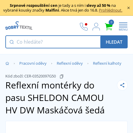
Srpnové rozpouštění cen
je tady a s ním i
slevy až 50 %
na
vybrané kousky značky
Malfini
. Akce trvá jen do 16.8.
Prohlédnout.
0
MENU
HLEDAT
Pracovní oděvy
Reflexní oděvy
Reflexní kalhoty
Kód zboží:
CER-03520097G50
Reflexní montérky do
pasu SHELDON CAMOU
HV DW
Maskáčová šedá