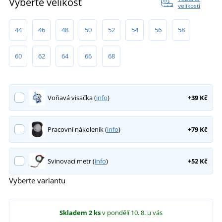
Vyberte velikost
velikostí
44
46
48
50
52
54
56
58
60
62
64
66
68
Voňavá visačka (
info
)
+39 Kč
Pracovní nákoleník (
info
)
+79 Kč
Svinovací metr (
info
)
+52 Kč
Vyberte variantu
Skladem
2 ks
v pondělí 10. 8.
u vás