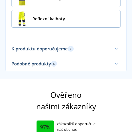
Reflexní kalhoty
K produktu doporučujeme
5
Podobné produkty
6
Ela
Fu
Ověřeno
našimi zákazníky
zákazníků doporučuje
97%
náš obchod