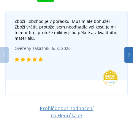
Zboží i obchod je v pořádku. Musím ale bohužel
Pánská pracovní blůza SHELDON
Zboží vrátit, protože jsem neodhadla velikost. Je mi
to moc líto, protože mikiny jsou pěkné a z kvalitního
DO 5 DNŮ
materiálu.
ve čtvrtek 13. 8.
u vás
Pánské reflexní pracovní kalhoty CXS BENSON
Ověřený zákazník, 6. 8. 2026
1 105 Kč
DO 5 DNŮ
ve čtvrtek 13. 8.
u vás
DETAIL
1 181 Kč
DETAIL
Prohlédnout hodnocení
na Heuréka.cz