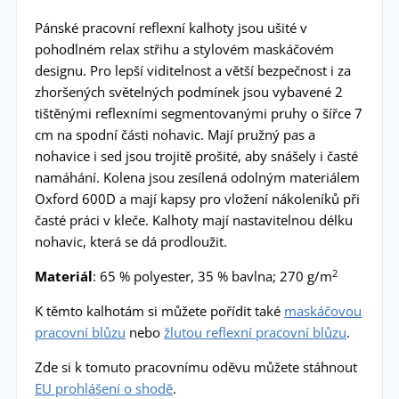
Pánské pracovní reflexní kalhoty jsou ušité v
pohodlném relax střihu a stylovém maskáčovém
designu. Pro lepší viditelnost a větší bezpečnost i za
zhoršených světelných podmínek jsou vybavené 2
tištěnými reflexními segmentovanými pruhy o šířce 7
cm na spodní části nohavic. Mají pružný pas a
nohavice i sed jsou trojitě prošité, aby snášely i časté
namáhání. Kolena jsou zesílená odolným materiálem
Oxford 600D a mají kapsy pro vložení nákoleníků při
časté práci v kleče. Kalhoty mají nastavitelnou délku
nohavic, která se dá prodloužit.
2
Materiál
: 65 % polyester, 35 % bavlna; 270 g/m
K těmto kalhotám si můžete pořídit také
maskáčovou
pracovní blůzu
nebo
žlutou reflexní pracovní blůzu
.
Zde si k tomuto pracovnímu oděvu můžete stáhnout
EU prohlášení o shodě
.