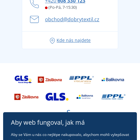
+420
608 330 123
Affiliate
Věrnostní program BONTIS +
Letní dobrodružství začíná balením aneb připravte
(Po-Pá, 7-15:30)
Kariéra
se na dovolenou bez starostí
obchod@dobrytextil.cz
Tipy na svěží outfity pro pohodové léto
Oblíbené tričko City v hlavní roli: outfity pro každou
Kde nás najdete
příležitost!
Aby web fungoval, jak má
Aby se Vám u nás co nejlépe nakupovalo, abychom mohli vylepšovat