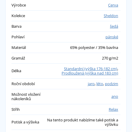
Výrobce
Cerva
Kolekce
Sheldon
Barva
šedá
Pohlaví
pánské
Materiál
65% polyester / 35% bavlna
Gramáž
270 g/m2
Standardní (výška 176-182 cm)
,
Délka
Prodloužená (výška nad 183 cm)
Roční období
jaro
,
léto
,
podzim
Možnost vložení
ano
nákoleníků
Střih
Relax
Na tento produkt nabízíme také potisk a
Potisk a výšivka
výšivku