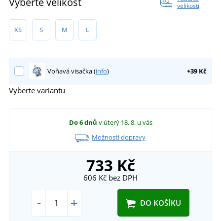
Vyberte velikost
velikostí
XS
S
M
L
Voňavá visačka (
info
)
+39 Kč
Vyberte variantu
Do 6 dnů
v úterý 18. 8.
u vás
Možnosti dopravy
733 Kč
606 Kč
bez DPH
-
+
DO KOŠÍKU