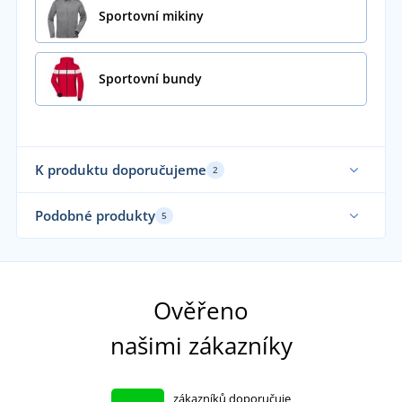
Sportovní mikiny
Sportovní bundy
K produktu doporučujeme
2
Až 
Podobné produkty
5
Ela
Fu
Sa
Ověřeno
našimi zákazníky
zákazníků doporučuje