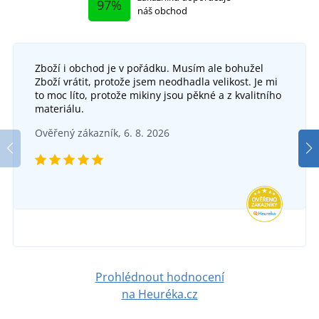
97%
náš obchod
Zboží i obchod je v pořádku. Musím ale bohužel
Zboží vrátit, protože jsem neodhadla velikost. Je mi
Dámská prošívaná vesta bez kapuce
to moc líto, protože mikiny jsou pěkné a z kvalitního
materiálu.
Dámské ležérní sako JN1177
Dáms
SKLADEM
Ověřený zákazník, 6. 8. 2026
v úterý 11. 8.
u vás
DO 6 DNŮ
1 586 Kč
v úterý 18. 8.
u vás
DETAIL
1 125 Kč
DETAIL
Prohlédnout hodnocení
na Heuréka.cz