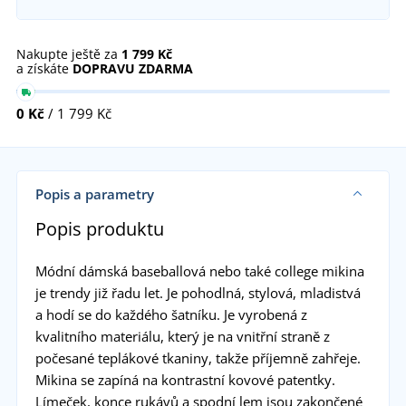
Nakupte ještě za
1 799 Kč
a získáte
DOPRAVU ZDARMA
0 Kč
/ 1 799 Kč
Popis a parametry
Popis produktu
Módní dámská baseballová nebo také college mikina
je trendy již řadu let. Je pohodlná, stylová, mladistvá
a hodí se do každého šatníku. Je vyrobená z
kvalitního materiálu, který je na vnitřní straně z
počesané teplákové tkaniny, takže příjemně zahřeje.
Mikina se zapíná na kontrastní kovové patentky.
Límeček, konce rukávů a spodní lem jsou zakončené