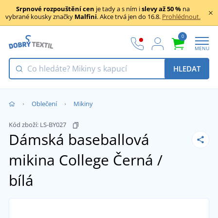
Srpnové rozpouštění cen
je tady a s ním i
slevy až 50 %
na
vybrané kousky značky
Malfini
. Akce trvá jen do 16.8.
Prohlédnout.
0
MENU
HLEDAT
Oblečení
Mikiny
Kód zboží:
LS-BY027
Dámská baseballová
mikina College
Černá /
bílá