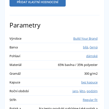
PŘIDAT VLASTNÍ HODNOCENÍ
Parametry
Výrobce
Build Your Brand
Barva
bílá
,
černá
Pohlaví
dámské
Materiál
65% bavlna / 35% polyester
Gramáž
300 g/m2
Kapuce
bez kapuce
Roční období
jaro
,
léto
,
podzim
Střih
Regular fit
Potisk a
Na tento produkt nabízíme také potisk a