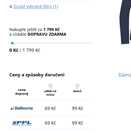
Zrušit vybrané filtry (1)
Nakupte ještě za
1 799 Kč
a získáte
DOPRAVU ZDARMA
0 Kč
/ 1 799 Kč
Ceny a způsoby doručení
Dámsk
cena
odběrné
domů
dopravy
místo
69 Kč
99 Kč
69 Kč
99 Kč