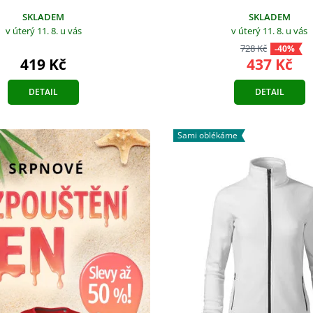
SKLADEM
SKLADEM
v úterý 11. 8.
u vás
v úterý 11. 8.
u vás
728 Kč
-40%
419 Kč
437 Kč
DETAIL
DETAIL
Sami oblékáme