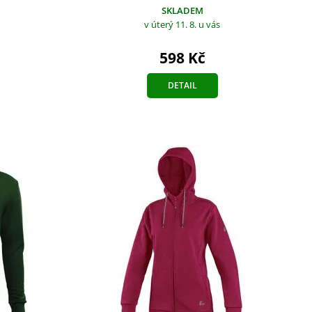
SKLADEM
v úterý 11. 8.
u vás
598 Kč
DETAIL