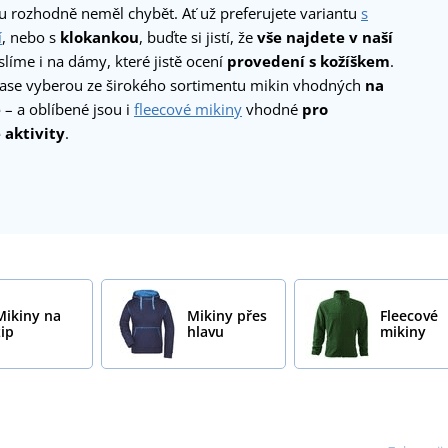
u rozhodně neměl chybět. Ať už preferujete variantu
s
í
, nebo s
klokankou
, buďte si jistí, že
vše najdete v naší
slíme i na dámy, které jistě ocení
provedení s kožíškem
.
 zase vyberou ze širokého sortimentu mikin vhodných
na
e
– a oblíbené jsou i
fleecové mikiny
vhodné
pro
 aktivity
.
Mikiny na
Mikiny přes
Fleecové
zip
hlavu
mikiny