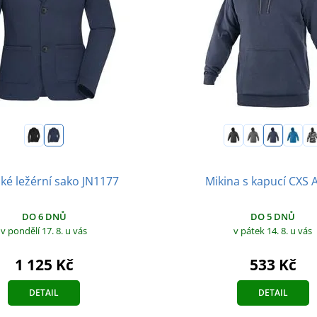
é ležérní sako JN1177
Mikina s kapucí CXS
DO 6 DNŮ
DO 5 DNŮ
v pondělí 17. 8.
u vás
v pátek 14. 8.
u vás
1 125 Kč
533 Kč
DETAIL
DETAIL