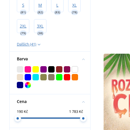
S
M
L
XL
(81)
(82)
(83)
(78)
2XL
3XL
(79)
(38)
Dalších (41)
Barva
Cena
190 Kč
1 783 Kč