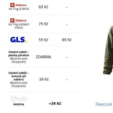
69 Kč
-
do 5 kg (Z-BOX)
79 Kč
-
do 5 kg (výdejní
místo)
59 Kč
89 Kč
Osobní odběr -
platba předem
ZDARMA
-
(Bystřice pod
Hostýnem)
Osobní odběr -
hotově při
39 Kč
-
odběru
(Bystřice pod
Hostýnem)
+39 Kč
Fleecová
dobírka