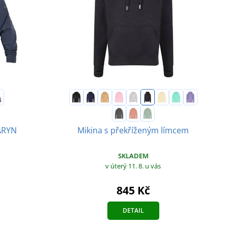
 ARYN
Mikina s překříženým límcem
SKLADEM
v úterý 11. 8.
u vás
845 Kč
DETAIL