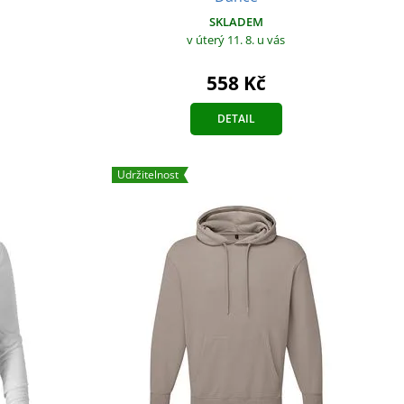
SKLADEM
v úterý 11. 8.
u vás
558 Kč
DETAIL
Udržitelnost