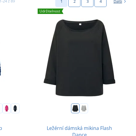
1-24 z 89
1
2
3
4
Další
Udržitelnost
Ležérní dámská mikina Flash
p
Dance