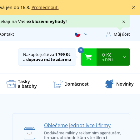
rvá jen do 16.8.
Prohlédnout.
čekají na Vás
exkluzivní výhody
!
Kontakt
Můj účet
0
0 Kč
Nakupte ještě za
1 799 Kč
a
dopravu máte zdarma
s DPH
Tašky
Domácnost
Novinky
a batohy
Oblečeme jednotlivce i firmy
Dodáváme mikiny reklamním agenturám,
firmám, obchodníkům s textilem i