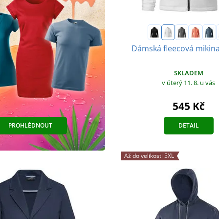
Dámská fleecová mikina
SKLADEM
v úterý 11. 8.
u vás
545 Kč
DETAIL
PROHLÉDNOUT
Až do velikosti 5XL