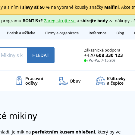
y a s ním i
slevy až 50 %
na vybrané kousky značky
Malfini
. Akce t
ho programu
BONTIS+?
Zaregistrujte se
a
sbírejte body
za nákupy - 
Potisk a výšivka
Firmy a organizace
Reference
Blog
Zákaznická podpora
+420
608 330 123
HLEDAT
(Po-Pá, 7-15:30)
Pracovní
Kšiltovky
Obuv
oděvy
a čepice
é mikiny
hladí, je mikina
perfektním kusem oblečení
, který by ve