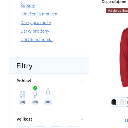
Doporučujeme
Župany
Džíny
Až do velikos
Oblečení s motivem
Chino kalhoty
Dárky pro muže
Softshellové kalhoty
Myslivci
Dárky pro ženy
Cargo kalhoty
Rybáři
Udržitelná móda
Legíny
Modeláři
Kraťasy
Sport
Trička
Tepláky
Víno
Mikiny
Filtry
Pivo
Kšiltovky a čepice
Příroda
Sportovní oblečení
Pohlaví
Hasiči
Dětské a kojenecké oblečení
Chovatelství
Ručníky a osušky
Vodáci
Tašky a batohy
(20)
(89)
(108)
Svatba
Velikost
U