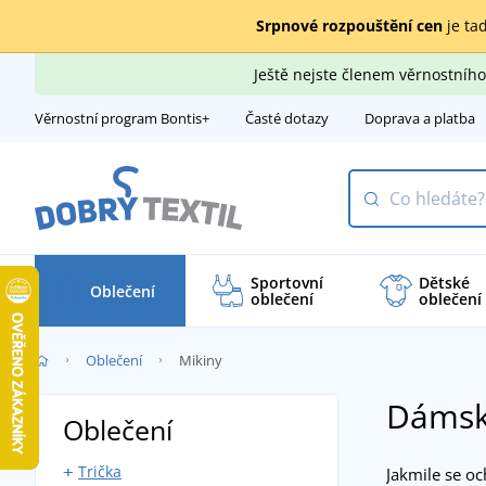
Srpnové rozpouštění cen
je tad
Ještě nejste členem věrnostní
Věrnostní program Bontis+
Časté dotazy
Doprava a platba
Sportovní
Dětské
Oblečení
oblečení
oblečení
Oblečení
Mikiny
Dámsk
Oblečení
Trička
Jakmile se oc