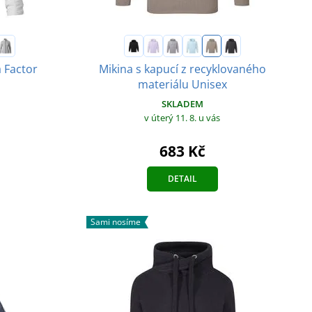
 Factor
Mikina s kapucí z recyklovaného
materiálu Unisex
SKLADEM
v úterý 11. 8.
u vás
683 Kč
DETAIL
Sami nosíme