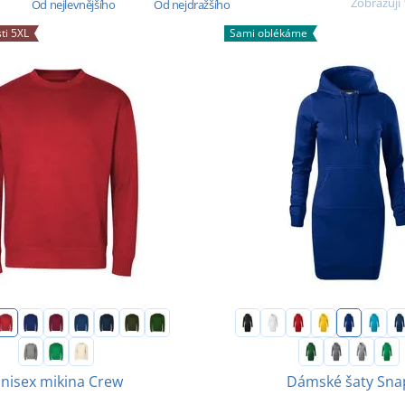
Zobrazuji 
Od nejlevnějšího
Od nejdražšího
ti 5XL
Sami oblékáme
nisex mikina Crew
Dámské šaty Sna