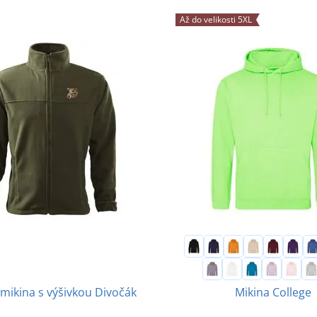
Až do velikosti 5XL
 mikina s výšivkou Divočák
Mikina College