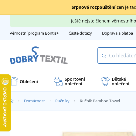
Srpnové rozpouštění cen
je tad
Ještě nejste členem věrnostní
Věrnostní program Bontis+
Časté dotazy
Doprava a platba
Sportovní
Dětské
Oblečení
oblečení
oblečení
Domácnost
Ručníky
Ručník Bamboo Towel