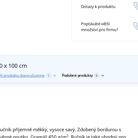
Dotazy k produktu
Poptáváte větší
množství pro firmu?
0 x 100 cm
K produktu doporučujeme
Podobné produkty
1
6
 ručník příjemně měkký, vysoce savý. Zdobený bordurou s
2
závěsné poutko. Gramáž 450 g/m
. Ručník je také vhodný pro