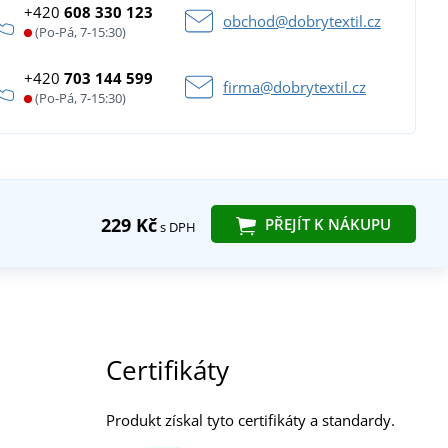
+420
608 330 123
obchod@dobrytextil.cz
(Po-Pá, 7-15:30)
+420
703 144 599
firma@dobrytextil.cz
(Po-Pá, 7-15:30)
229 Kč
PŘEJÍT K NÁKUPU
s DPH
Certifikáty
Produkt získal tyto certifikáty a standardy.