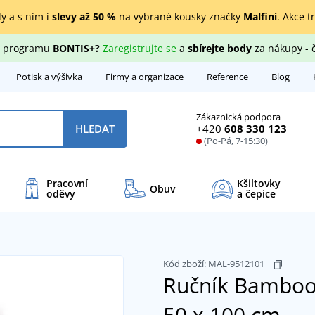
y a s ním i
slevy až 50 %
na vybrané kousky značky
Malfini
. Akce t
ho programu
BONTIS+?
Zaregistrujte se
a
sbírejte body
za nákupy - 
Potisk a výšivka
Firmy a organizace
Reference
Blog
Zákaznická podpora
+420
608 330 123
HLEDAT
(Po-Pá, 7-15:30)
Pracovní
Kšiltovky
Obuv
oděvy
a čepice
Kód zboží:
MAL-9512101
Ručník Bambo
50 x 100 cm