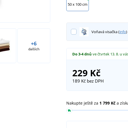
50 x 100 cm
Voňavá visačka (
info
)
+6
dalších
Do 3-4 dnů
ve čtvrtek 13. 8.
u vá
229 Kč
189 Kč
bez DPH
Nakupte ještě za
1 799 Kč
a získ