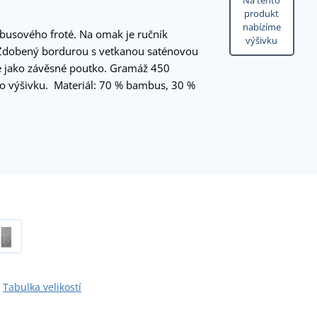
Na tento
produkt
nabízíme
mbusového froté. Na omak je ručník
výšivku
 Zdobený bordurou s vetkanou saténovou
ké jako závěsné poutko. Gramáž 450
ro výšivku. Materiál: 70 % bambus, 30 %
Tabulka velikostí