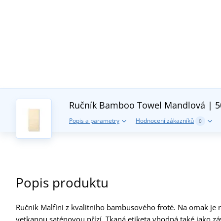
Ručník Bamboo Towel
Mandlová | 5
Popis a parametry
Hodnocení zákazníků
0
Popis produktu
Ručník Malfini z kvalitního bambusového froté. Na omak je
vetkanou saténovou přízí. Tkaná etiketa vhodná také jako 