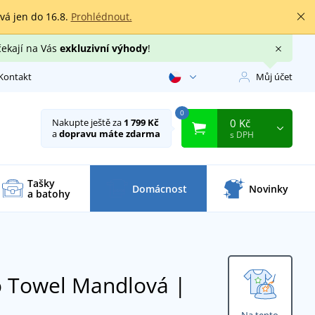
rvá jen do 16.8.
Prohlédnout.
čekají na Vás
exkluzivní výhody
!
Kontakt
Můj účet
0
0 Kč
Nakupte ještě za
1 799 Kč
a
dopravu máte zdarma
s DPH
Tašky
Domácnost
Novinky
a batohy
o Towel
Mandlová |