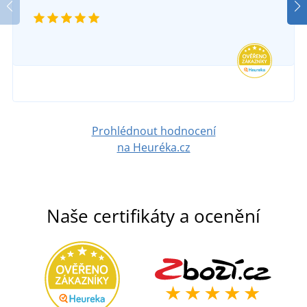
DO 3-4 DNŮ
v pátek 14. 8.
u vás
67 Kč
-25%
50 Kč
DETAIL
Prohlédnout hodnocení
na Heuréka.cz
Naše certifikáty a ocenění