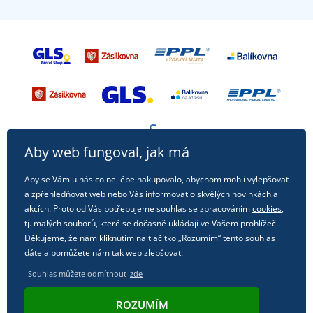
Aby web fungoval, jak má
Aby se Vám u nás co nejlépe nakupovalo, abychom mohli vylepšovat
a zpřehledňovat web nebo Vás informovat o skvělých novinkách a
akcích. Proto od Vás potřebujeme souhlas se zpracováním
cookies
,
tj. malých souborů, které se dočasně ukládají ve Vašem prohlížeči.
Děkujeme, že nám kliknutím na tlačítko „Rozumím“ tento souhlas
Sledujte nás na sociálních sítích
dáte a pomůžete nám tak web zlepšovat.
Souhlas můžete odmítnout
zde
ROZUMÍM