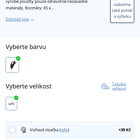
výrobě použity pouze zdravotně nezávadné
nabízíme
materiály. Rozměry: 65 x…
také potisk
a výšivku
Zobrazit více
Vyberte barvu
Tabulka
Vyberte velikost
velikostí
uni
Voňavá visačka (
info
)
+39 Kč