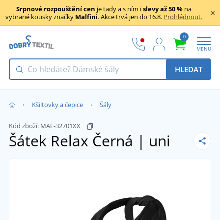
Srpnové rozpouštění cen
je tady a s ním i
slevy až 50 %
na
vybrané kousky značky
Malfini
. Akce trvá jen do 16.8.
Prohlédnout.
0
MENU
HLEDAT
Kšiltovky a čepice
Šály
Kód zboží:
MAL-32701XX
Šátek Relax
Černá | uni