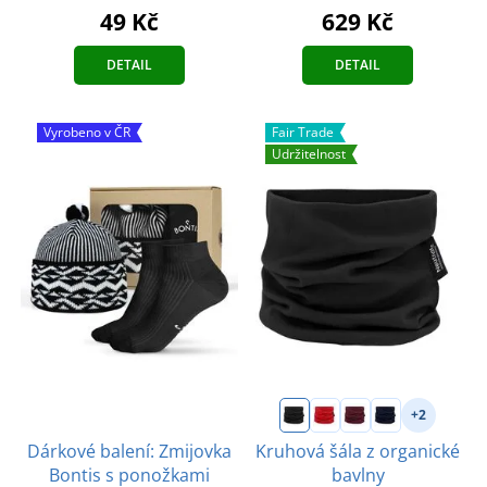
629 Kč
49 Kč
DETAIL
DETAIL
Vyrobeno v ČR
Fair Trade
Udržitelnost
+2
Dárkové balení: Zmijovka
Kruhová šála z organické
Bontis s ponožkami
bavlny