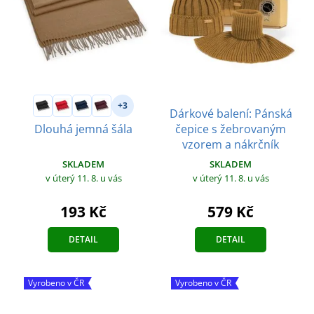
+3
Dárkové balení: Pánská
čepice s žebrovaným
Dlouhá jemná šála
vzorem a nákrčník
SKLADEM
SKLADEM
v úterý 11. 8.
u vás
v úterý 11. 8.
u vás
193 Kč
579 Kč
DETAIL
DETAIL
Vyrobeno v ČR
Vyrobeno v ČR