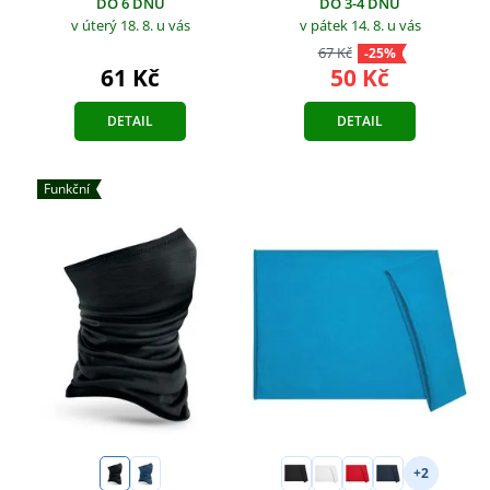
DO 3-4 DNŮ
DO 6 DNŮ
v pátek 14. 8.
u vás
v úterý 18. 8.
u vás
67 Kč
-25%
50 Kč
61 Kč
DETAIL
DETAIL
Funkční
+2