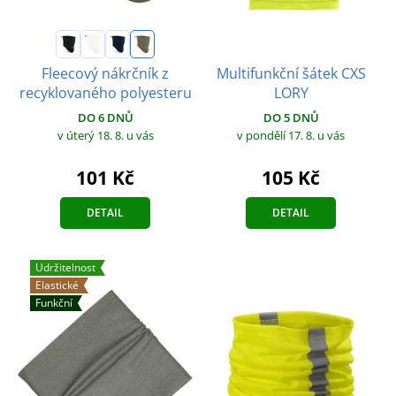
Multifunkční šátek CXS
Fleecový nákrčník z
LORY
recyklovaného polyesteru
DO 5 DNŮ
DO 6 DNŮ
v pondělí 17. 8.
u vás
v úterý 18. 8.
u vás
105 Kč
101 Kč
DETAIL
DETAIL
Udržitelnost
Elastické
Funkční