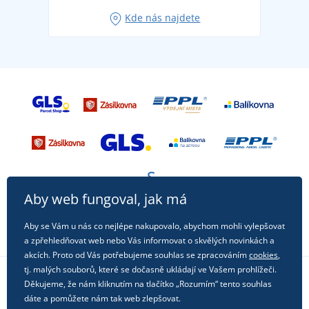
Oblíbené tričko City v hlavní roli: outfity pro každou
Kde nás najdete
příležitost!
Aby web fungoval, jak má
Aby se Vám u nás co nejlépe nakupovalo, abychom mohli vylepšovat
a zpřehledňovat web nebo Vás informovat o skvělých novinkách a
akcích. Proto od Vás potřebujeme souhlas se zpracováním
cookies
,
tj. malých souborů, které se dočasně ukládají ve Vašem prohlížeči.
Děkujeme, že nám kliknutím na tlačítko „Rozumím“ tento souhlas
Sledujte nás na sociálních sítích
dáte a pomůžete nám tak web zlepšovat.