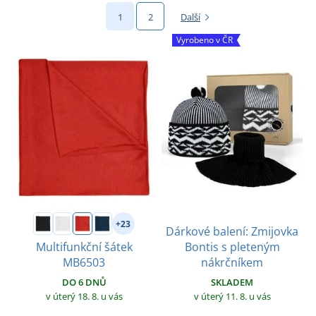
1
2
Další
Vyrobeno v ČR
+23
Dárkové balení: Zmijovka
Bontis s pleteným
Multifunkční šátek
nákrčníkem
MB6503
SKLADEM
DO 6 DNŮ
v úterý 11. 8.
u vás
v úterý 18. 8.
u vás