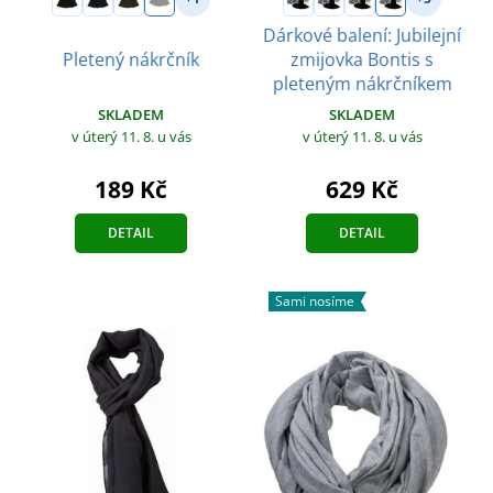
Dárkové balení: Jubilejní
Pletený nákrčník
zmijovka Bontis s
pleteným nákrčníkem
SKLADEM
SKLADEM
v úterý 11. 8.
u vás
v úterý 11. 8.
u vás
189 Kč
629 Kč
DETAIL
DETAIL
Sami nosíme