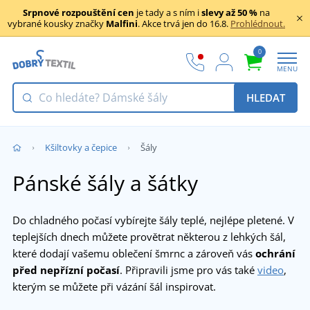
Srpnové rozpouštění cen
je tady a s ním i
slevy až 50 %
na
vybrané kousky značky
Malfini
. Akce trvá jen do 16.8.
Prohlédnout.
0
MENU
HLEDAT
Kšiltovky a čepice
Šály
Pánské šály a šátky
Do chladného počasí vybírejte šály teplé, nejlépe pletené. V
teplejších dnech můžete provětrat některou z lehkých šál,
které dodají vašemu oblečení šmrnc a zároveň vás
ochrání
před nepřízní počasí
. Připravili jsme pro vás také
video
,
kterým se můžete při vázání šál inspirovat.