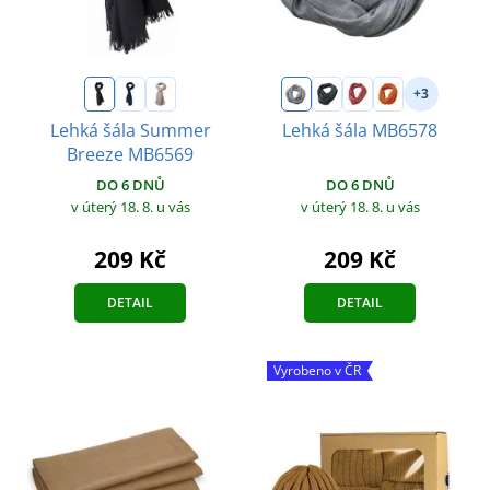
+3
Lehká šála Summer
Lehká šála MB6578
Breeze MB6569
DO 6 DNŮ
DO 6 DNŮ
v úterý 18. 8.
u vás
v úterý 18. 8.
u vás
209 Kč
209 Kč
DETAIL
DETAIL
Vyrobeno v ČR