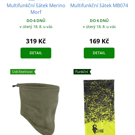
Multifunkční šátek Merino
Multifunkční šátek MB074
Morf
DO 6 DNŮ
DO 6 DNŮ
v úterý 18. 8.
u vás
v úterý 18. 8.
u vás
169 Kč
319 Kč
DETAIL
DETAIL
Udržitelnost
Funkční