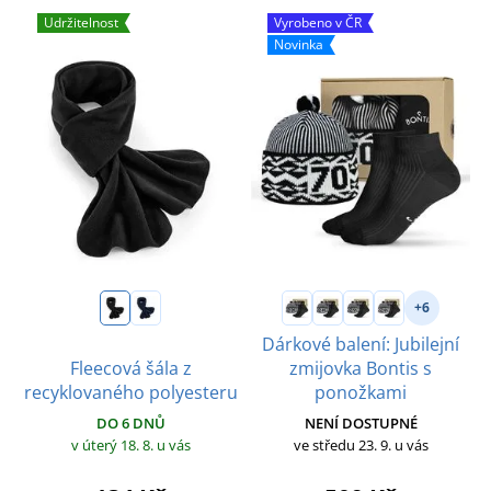
Udržitelnost
Vyrobeno v ČR
Novinka
+6
Dárkové balení: Jubilejní
Fleecová šála z
zmijovka Bontis s
recyklovaného polyesteru
ponožkami
DO 6 DNŮ
NENÍ DOSTUPNÉ
v úterý 18. 8.
u vás
ve středu 23. 9.
u vás