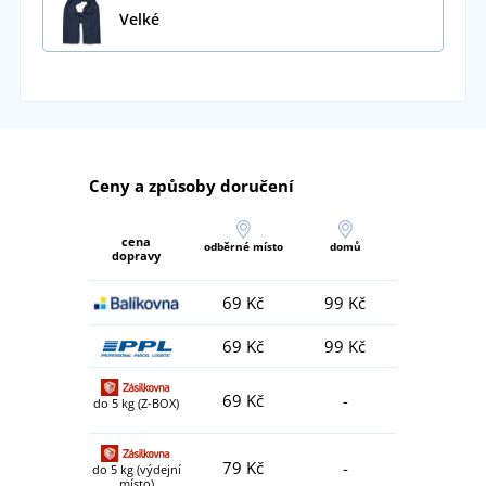
Velké
Ceny a způsoby doručení
cena
odběrné místo
domů
dopravy
69 Kč
99 Kč
69 Kč
99 Kč
69 Kč
-
do 5 kg (Z-BOX)
79 Kč
-
do 5 kg (výdejní
místo)