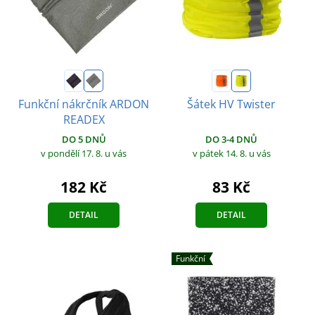
Funkční nákrčník ARDON
Šátek HV Twister
READEX
DO 3-4 DNŮ
DO 5 DNŮ
v pátek 14. 8.
u vás
v pondělí 17. 8.
u vás
83 Kč
182 Kč
DETAIL
DETAIL
Funkční