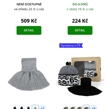
NENÍ DOSTUPNÉ
DO 6 DNŮ
ve středu 23. 9.
u vás
v úterý 18. 8.
u vás
509 Kč
224 Kč
DETAIL
DETAIL
Vyrobeno v ČR
+1
+5