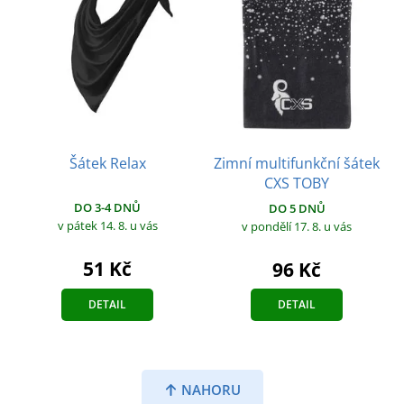
Šátek Relax
Zimní multifunkční šátek
CXS TOBY
DO 3-4 DNŮ
DO 5 DNŮ
v pátek 14. 8.
u vás
v pondělí 17. 8.
u vás
51 Kč
96 Kč
DETAIL
DETAIL
NAHORU