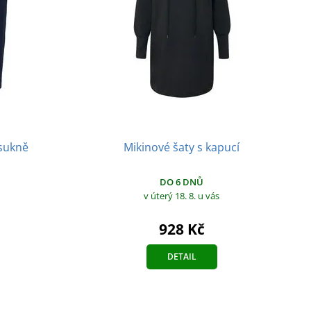
sukně
Mikinové šaty s kapucí
DO 6 DNŮ
v úterý 18. 8.
u vás
928 Kč
DETAIL