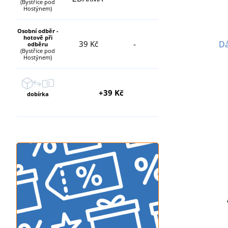
(Bystřice pod
Hostýnem)
Osobní odběr -
hotově při
39 Kč
-
Dá
odběru
(Bystřice pod
Hostýnem)
+39 Kč
dobírka