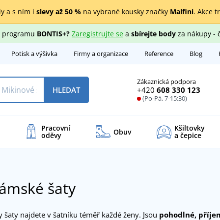
y a s ním i
slevy až 50 %
na vybrané kousky značky
Malfini
. Akce t
ho programu
BONTIS+?
Zaregistrujte se
a
sbírejte body
za nákupy - 
Potisk a výšivka
Firmy a organizace
Reference
Blog
Zákaznická podpora
+420
608 330 123
HLEDAT
(Po-Pá, 7-15:30)
Pracovní
Kšiltovky
Obuv
oděvy
a čepice
dámské šaty
 šaty najdete v šatníku téměř každé ženy. Jsou
pohodlné,
příje