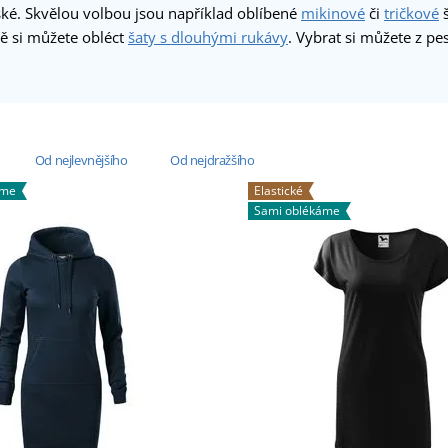
ské. Skvělou volbou jsou například oblíbené
mikinové
či
tričkové
š
ě si můžete obléct
šaty s dlouhými rukávy
. Vybrat si můžete z pes
Od nejlevnějšího
Od nejdražšího
áme
Elastické
Sami oblékáme