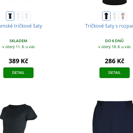
mské tričkové šaty
Tričkové šaty s rozp
SKLADEM
DO 6 DNŮ
v úterý 11. 8.
u vás
v úterý 18. 8.
u vás
389 Kč
286 Kč
DETAIL
DETAIL