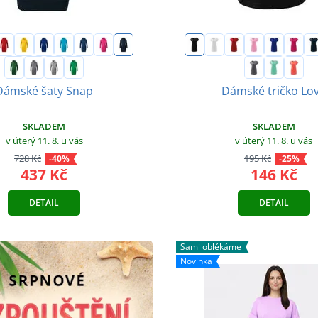
Dámské šaty Snap
Dámské tričko Lo
SKLADEM
SKLADEM
v úterý 11. 8.
u vás
v úterý 11. 8.
u vás
728 Kč
195 Kč
-40%
-25%
437 Kč
146 Kč
DETAIL
DETAIL
Sami oblékáme
Novinka