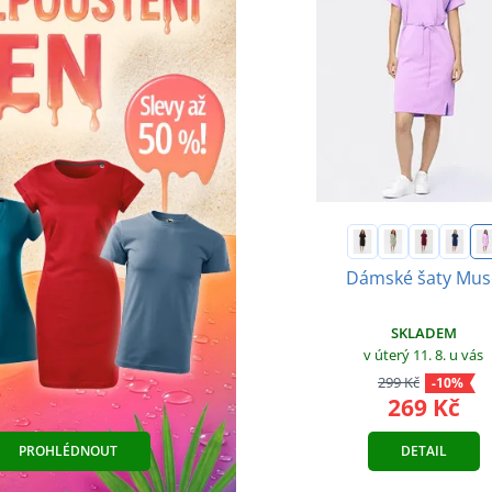
Dámské šaty Mus
SKLADEM
v úterý 11. 8.
u vás
299 Kč
-10%
269 Kč
PROHLÉDNOUT
DETAIL