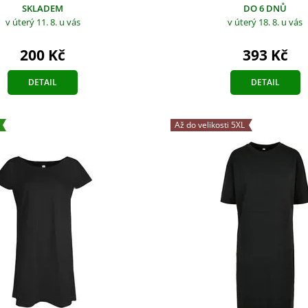
SKLADEM
DO 6 DNŮ
v úterý 11. 8.
u vás
v úterý 18. 8.
u vás
200 Kč
393 Kč
DETAIL
DETAIL
Až do velikosti 5XL