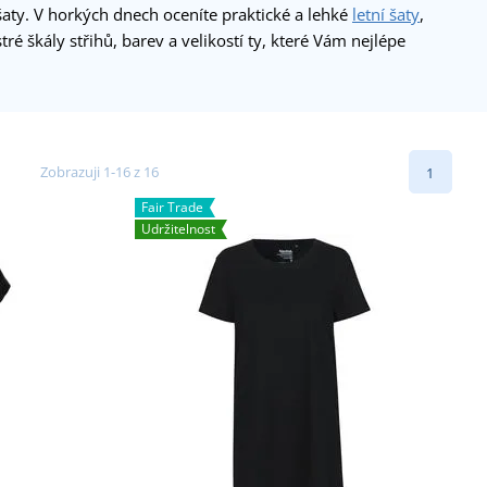
aty. V horkých dnech oceníte praktické a lehké
letní šaty
,
tré škály střihů, barev a velikostí ty, které Vám nejlépe
Zobrazuji 1-16 z 16
1
Fair Trade
Udržitelnost