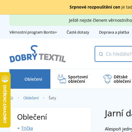
Srpnové rozpouštění cen
je tad
Ještě nejste členem věrnostní
Věrnostní program Bontis+
Časté dotazy
Doprava a platba
Sportovní
Dětské
Oblečení
oblečení
oblečení
Oblečení
Šaty
Jarní 
Oblečení
Trička
Alespoň jedny