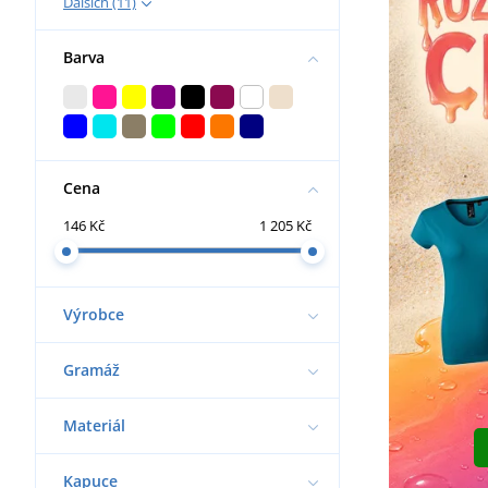
Dalších (11)
Barva
Cena
146 Kč
1 205 Kč
Výrobce
Gramáž
Materiál
Kapuce