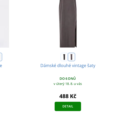
e
Dámské dlouhé vintage šaty
DO 6 DNŮ
v úterý 18. 8.
u vás
488 Kč
DETAIL