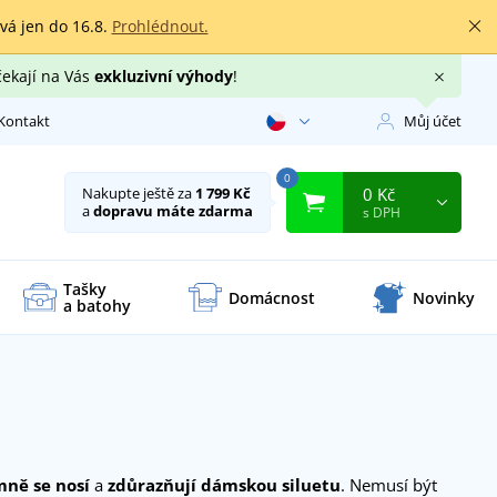
rvá jen do 16.8.
Prohlédnout.
čekají na Vás
exkluzivní výhody
!
Kontakt
Můj účet
0
0 Kč
Nakupte ještě za
1 799 Kč
a
dopravu máte zdarma
s DPH
Tašky
Domácnost
Novinky
a batohy
mně se nosí
a
zdůrazňují dámskou siluetu
. Nemusí být