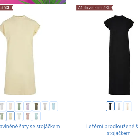
ti 5XL
Až do velikosti 5XL
Ležérní prodloužené š
avlněné šaty se stojáčkem
stojáčkem