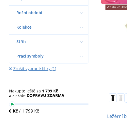
Až do velikos
Roční období
Kolekce
Střih
Prací symboly
Zrušit vybrané filtry (1)
Nakupte ještě za
1 799 Kč
a získáte
DOPRAVU ZDARMA
0 Kč
/ 1 799 Kč
Ležérní b