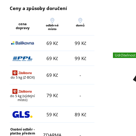
Ceny a způsoby doručení
cena
odběrné
domů
dopravy
místo
69 Kč
99 Kč
Udržitelnost
69 Kč
99 Kč
69 Kč
-
do 5 kg (Z-BOX)
79 Kč
-
do 5 kg (výdejní
místo)
59 Kč
89 Kč
Osobní odběr -
platba předem
ZDARMA
-