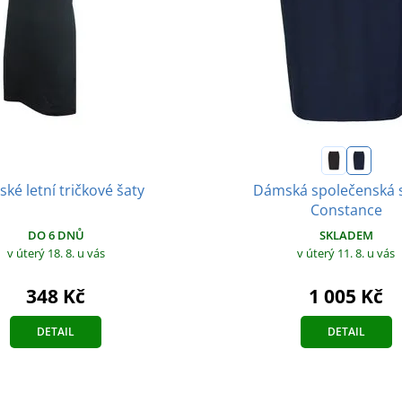
Dámská společenská 
ké letní tričkové šaty
Constance
DO 6 DNŮ
SKLADEM
v úterý 18. 8.
u vás
v úterý 11. 8.
u vás
348 Kč
1 005 Kč
DETAIL
DETAIL