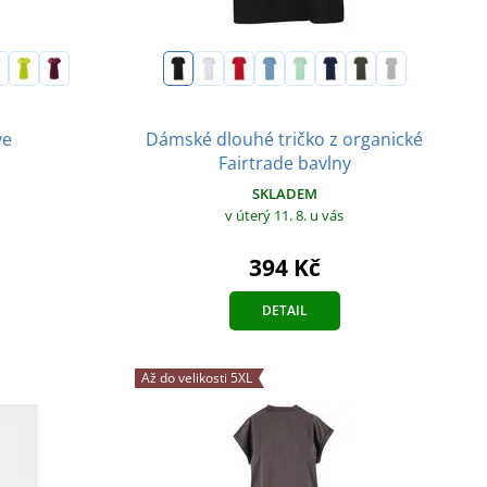
Dámské dlouhé tričko z organické
ve
Fairtrade bavlny
SKLADEM
v úterý 11. 8.
u vás
394 Kč
DETAIL
Až do velikosti 5XL