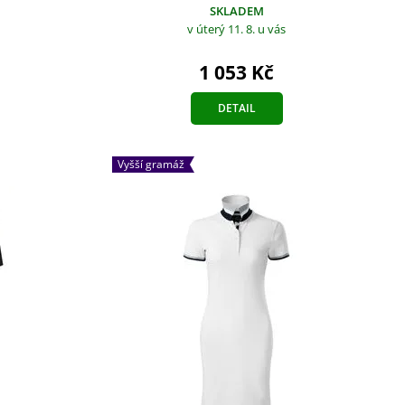
SKLADEM
v úterý 11. 8.
u vás
1 053 Kč
DETAIL
Vyšší gramáž