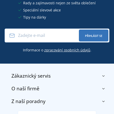
Rady a zajímavosti nejen ze světa oblečení
Speciální slevové akce
Tipy na dárky
PŘIHLÁSIT SE
Informace o
zpracování osobních údajů
.
Zákaznický servis
O naší firmě
Kontakt
Obchodní podmínky
Z naší poradny
O nás
Doprava a platba
Reference
Vrácení zboží a reklamace