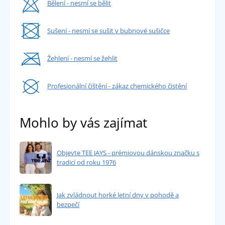
Bělení - nesmí se bělit
První dojem nad očekávání, vypadá velmi
dobře. Už se těším, až ho vyzkouším.
Sušení - nesmí se sušit v bubnové sušičce
přidáno 11.10.2023
Žehlení - nesmí se žehlit
Profesionální čištění - zákaz chemického čistění
Mohlo by vás zajímat
Objevte TEE JAYS - prémiovou dánskou značku s
tradicí od roku 1976
Jak zvládnout horké letní dny v pohodě a
bezpečí