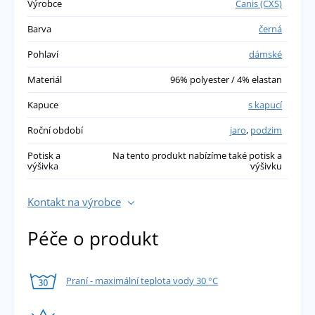
Výrobce
Canis (CXS)
Barva
černá
Jsem velmi spokojená kabát mi sedí perfektně
😊ráda si u vás opět objednám💓
Pohlaví
dámské
přidáno 16.09.2024
Materiál
96% polyester / 4% elastan
Eva
Kapuce
s kapucí
Roční období
jaro
,
podzim
Kabát dnes dorazil,vypadá velmi dobře a také
dobře sedí.Určitě budu spokojená.
Potisk a
Na tento produkt nabízíme také potisk a
přidáno 25.10.2023
výšivka
výšivku
Lucie
Kontakt na výrobce
Bunda sedí perfektně a vypadá moc dobře.
Péče o produkt
Jsem opravdu nadšená a moc spokojená :-)
přidáno 16.10.2023
Praní - maximální teplota vody 30 °C
Marcela