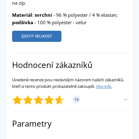
na zip.
Materiál
:
svrchní
- 96 % polyester / 4 % elastan;
podšívka
- 100 % polyester - velur
ZJISTIT VELIKOST
Hodnocení zákazníků
Uvedené recenze jsou nezávislým názorem našich zákazníků,
kteří si tento produkt prokazatelně zakoupili.
Více info.
14
PŘIDAT VLASTNÍ HODNOCENÍ
Parametry
Květoslava