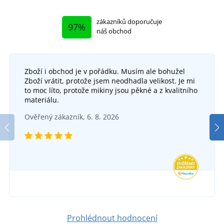
zákazníků doporučuje
97%
náš obchod
Zboží i obchod je v pořádku. Musím ale bohužel
Zboží vrátit, protože jsem neodhadla velikost. Je mi
to moc líto, protože mikiny jsou pěkné a z kvalitního
materiálu.
Dámský zateplený kabát L-SURE SYLVIA LADY
Dám
Ověřený zákazník, 6. 8. 2026
SKLADEM
v úterý 11. 8.
u vás
1 205 Kč
DETAIL
Prohlédnout hodnocení