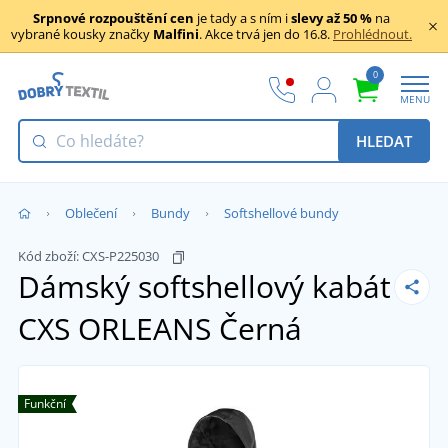
Srpnové rozpouštění cen
je tady a s ním i
slevy až 50 %
na
vybrané kousky značky
Malfini
. Akce trvá jen do 16.8.
Prohlédnout.
0
MENU
HLEDAT
Oblečení
Bundy
Softshellové bundy
Kód zboží:
CXS-P225030
Dámský softshellový kabát
CXS ORLEANS
Černá
Funkční