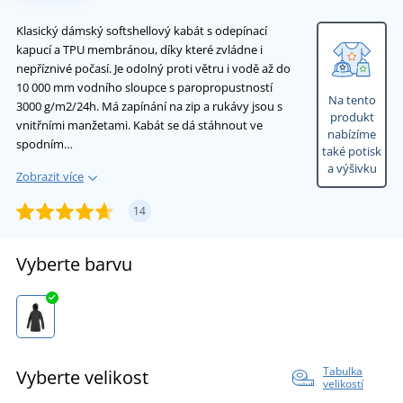
Klasický dámský softshellový kabát s odepínací
kapucí a TPU membránou, díky které zvládne i
nepříznivé počasí. Je odolný proti větru i vodě až do
10 000 mm vodního sloupce s paropropustností
Na tento
3000 g/m2/24h. Má zapínání na zip a rukávy jsou s
produkt
vnitřními manžetami. Kabát se dá stáhnout ve
nabízíme
spodním…
také potisk
a výšivku
Zobrazit více
14
Vyberte barvu
Tabulka
Vyberte velikost
velikostí