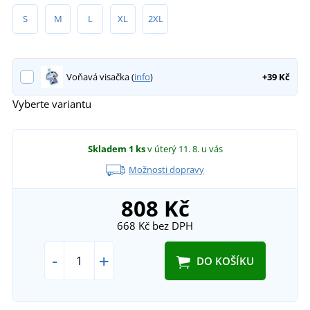
S
M
L
XL
2XL
Voňavá visačka (
info
)
+39 Kč
Vyberte variantu
Skladem
1 ks
v úterý 11. 8.
u vás
Možnosti dopravy
808 Kč
668 Kč
bez DPH
-
+
DO KOŠÍKU