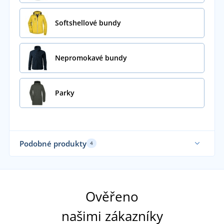
Softshellové bundy
Nepromokavé bundy
Parky
Podobné produkty
4
Ela
Fu
Ověřeno
našimi zákazníky