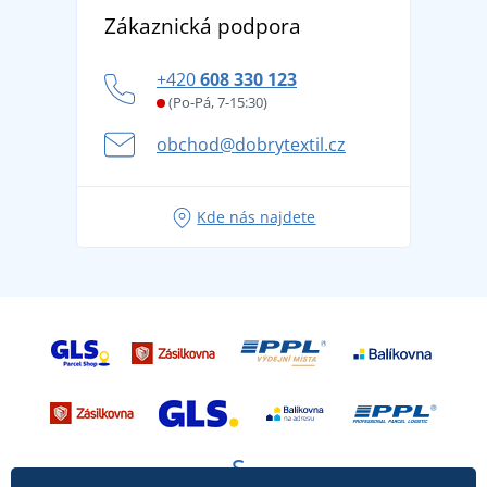
Objevte TEE JAYS - prémiovou dánskou značku s
DobrýTextil pro firmy a organizace
Zákaznická podpora
Potisk a výšivka
tradicí od roku 1976
Blog
Zásady ochrany osobních údajů
Jak zvládnout horké letní dny v pohodě a bezpečí
+420
608 330 123
Affiliate
Věrnostní program BONTIS +
Letní dobrodružství začíná balením aneb připravte
(Po-Pá, 7-15:30)
Kariéra
se na dovolenou bez starostí
obchod@dobrytextil.cz
Tipy na svěží outfity pro pohodové léto
Oblíbené tričko City v hlavní roli: outfity pro každou
Kde nás najdete
příležitost!