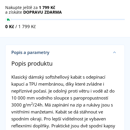
Nakupte ještě za
1 799 Kč
a získáte
DOPRAVU ZDARMA
0 Kč
/ 1 799 Kč
Popis a parametry
Popis produktu
Klasický dámský softshellový kabát s odepínací
kapucí a TPU membránou, díky které zvládne i
nepříznivé počasí. Je odolný proti větru i vodě až do
10 000 mm vodního sloupce s paropropustností
2
3000 g/m
/24h. Má zapínání na zip a rukávy jsou s
vnitřními manžetami. Kabát se dá stáhnout ve
spodním okraji. Pro lepší viditelnost je vybaven
reflexními doplňky. Praktické jsou dvě spodní kapsy