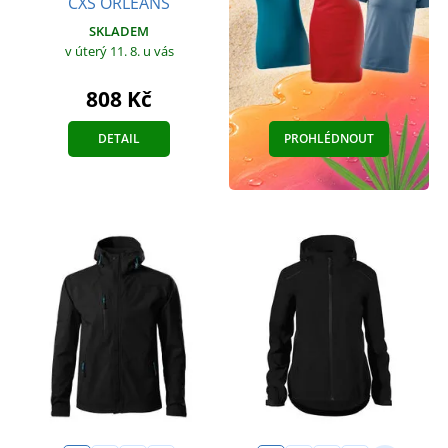
CXS ORLEANS
SKLADEM
v úterý 11. 8.
u vás
808 Kč
DETAIL
PROHLÉDNOUT