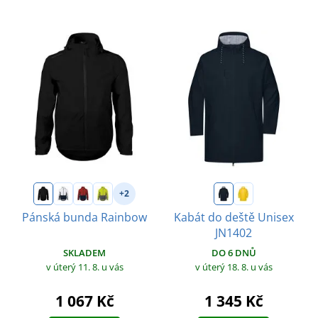
+2
Pánská bunda Rainbow
Kabát do deště Unisex
JN1402
SKLADEM
DO 6 DNŮ
v úterý 11. 8.
u vás
v úterý 18. 8.
u vás
1 067 Kč
1 345 Kč