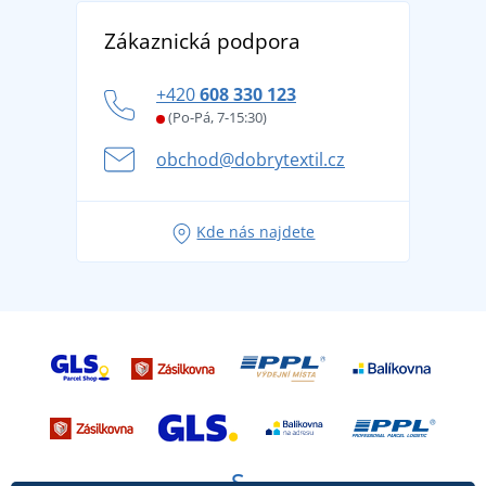
Vrácení zboží a reklamace
Objevte TEE JAYS - prémiovou dánskou značku s
DobrýTextil pro firmy a organizace
Zákaznická podpora
Potisk a výšivka
tradicí od roku 1976
Blog
Zásady ochrany osobních údajů
Jak zvládnout horké letní dny v pohodě a bezpečí
+420
608 330 123
Affiliate
Věrnostní program BONTIS +
Letní dobrodružství začíná balením aneb připravte
(Po-Pá, 7-15:30)
Kariéra
se na dovolenou bez starostí
obchod@dobrytextil.cz
Tipy na svěží outfity pro pohodové léto
Oblíbené tričko City v hlavní roli: outfity pro každou
Kde nás najdete
příležitost!