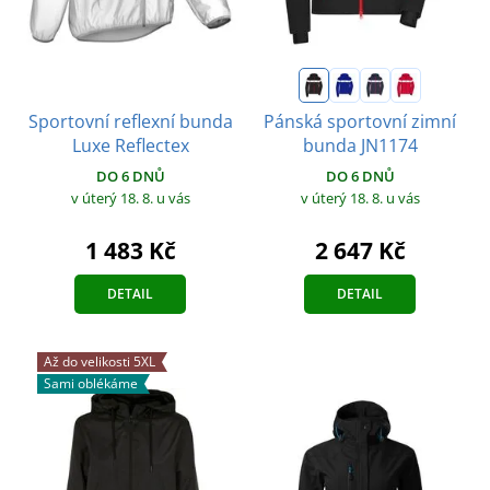
Sportovní reflexní bunda
Pánská sportovní zimní
Luxe Reflectex
bunda JN1174
DO 6 DNŮ
DO 6 DNŮ
v úterý 18. 8.
u vás
v úterý 18. 8.
u vás
1 483 Kč
2 647 Kč
DETAIL
DETAIL
Až do velikosti 5XL
Sami oblékáme