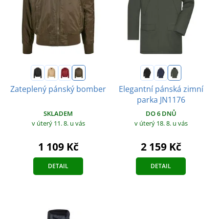
Zateplený pánský bomber
Elegantní pánská zimní
parka JN1176
SKLADEM
DO 6 DNŮ
v úterý 11. 8.
u vás
v úterý 18. 8.
u vás
1 109 Kč
2 159 Kč
DETAIL
DETAIL