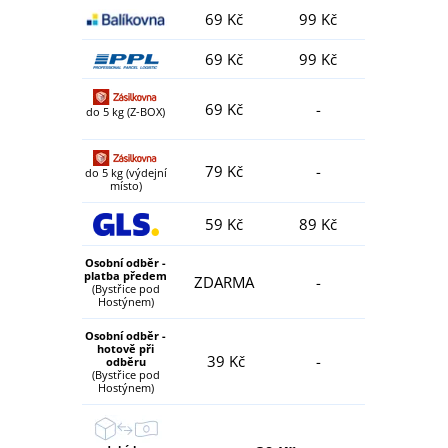
69 Kč
99 Kč
69 Kč
99 Kč
69 Kč
-
do 5 kg (Z-BOX)
79 Kč
-
do 5 kg (výdejní
místo)
59 Kč
89 Kč
Osobní odběr -
platba předem
ZDARMA
-
(Bystřice pod
Hostýnem)
Osobní odběr -
hotově při
39 Kč
-
odběru
(Bystřice pod
Hostýnem)