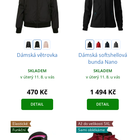
Dámská větrovka
Dámská softshellová
bunda Nano
SKLADEM
SKLADEM
v úterý 11. 8.
u vás
v úterý 11. 8.
u vás
470 Kč
1 494 Kč
DETAIL
DETAIL
Elastické
Až do velikosti 5XL
Funkční
Sami oblékáme