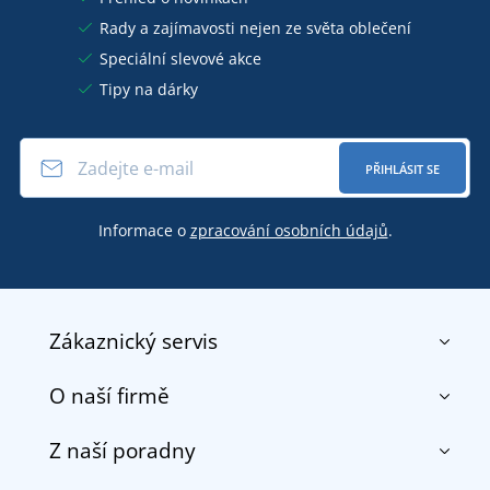
Rady a zajímavosti nejen ze světa oblečení
Speciální slevové akce
Tipy na dárky
PŘIHLÁSIT SE
Informace o
zpracování osobních údajů
.
Zákaznický servis
O naší firmě
Kontakt
Obchodní podmínky
Z naší poradny
O nás
Doprava a platba
Reference