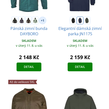
+1
Pánská zimní bunda
Elegantní dámská zimní
DAYBORO
parka JN1175
SKLADEM
SKLADEM
v úterý 11. 8.
u vás
v úterý 11. 8.
u vás
2 148 Kč
2 159 Kč
DETAIL
DETAIL
Až do velikosti 5XL