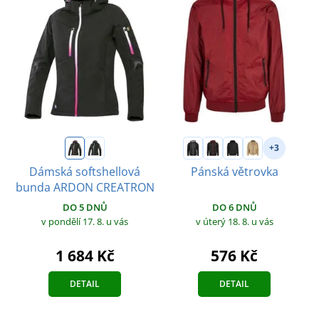
+3
Dámská softshellová
Pánská větrovka
bunda ARDON CREATRON
DO 6 DNŮ
DO 5 DNŮ
v úterý 18. 8.
u vás
v pondělí 17. 8.
u vás
576 Kč
1 684 Kč
DETAIL
DETAIL