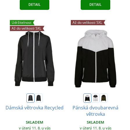
DETAIL
DETAIL
Udržitelnost
Až do velikosti 5XL
Až do velikosti 5XL
Dámská větrovka Recycled
Pánská dvoubarevná
větrovka
SKLADEM
SKLADEM
v úterý 11. 8.
u vás
v úterý 11. 8.
u vás