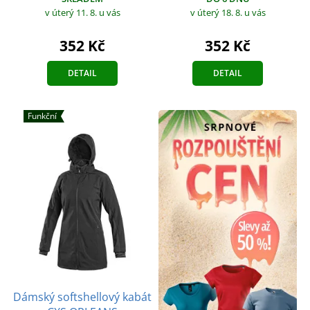
v úterý 11. 8.
u vás
v úterý 18. 8.
u vás
352 Kč
352 Kč
DETAIL
DETAIL
Funkční
Dámský softshellový kabát