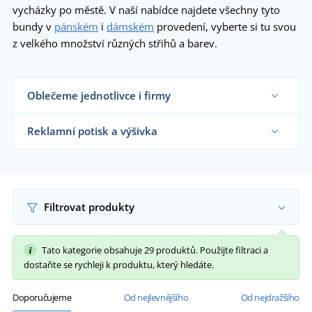
vycházky po městě. V naší nabídce najdete všechny tyto
bundy v
pánském
i
dámském
provedení, vyberte si tu svou
z velkého množství různých střihů a barev.
Oblečeme jednotlivce i firmy
Dodáváme nepromokavé bundy reklamním
agenturám, firmám, obchodníkům s textilem i
Reklamní potisk a výšivka
koncovým zákazníkům již od 1 kusu.
Chci vědět více
Na námi dodávané nepromokavé bundy vám
natiskneme nebo vyšijeme motiv dle vašeho
přání.
Chci vědět více
Filtrovat produkty
Tato kategorie obsahuje 29 produktů. Použijte filtraci a
dostaňte se rychleji k produktu, který hledáte.
Doporučujeme
Od nejlevnějšího
Od nejdražšího