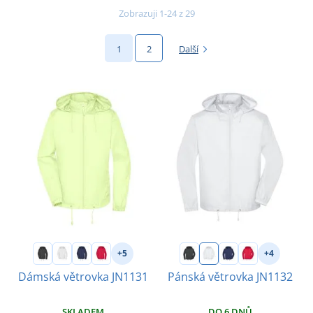
Zobrazuji 1-24 z 29
1
2
Další
+5
+4
Dámská větrovka JN1131
Pánská větrovka JN1132
SKLADEM
DO 6 DNŮ