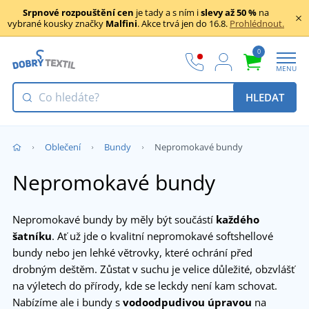
Srpnové rozpouštění cen
je tady a s ním i
slevy až 50 %
na
vybrané kousky značky
Malfini
. Akce trvá jen do 16.8.
Prohlédnout.
0
MENU
HLEDAT
Oblečení
Bundy
Nepromokavé bundy
Nepromokavé bundy
Nepromokavé bundy by měly být součástí
každého
šatníku
. Ať už jde o kvalitní nepromokavé softshellové
bundy nebo jen lehké větrovky, které ochrání před
drobným deštěm. Zůstat v suchu je velice důležité, obzvlášť
na výletech do přírody, kde se leckdy není kam schovat.
Nabízíme ale i bundy s
vodoodpudivou úpravou
na