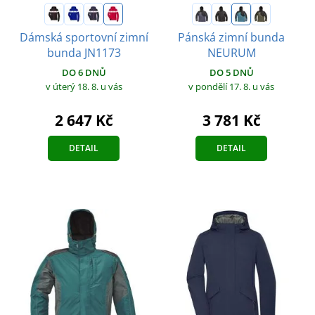
Dámská sportovní zimní
Pánská zimní bunda
bunda JN1173
NEURUM
DO 6 DNŮ
DO 5 DNŮ
v úterý 18. 8.
u vás
v pondělí 17. 8.
u vás
2 647 Kč
3 781 Kč
DETAIL
DETAIL