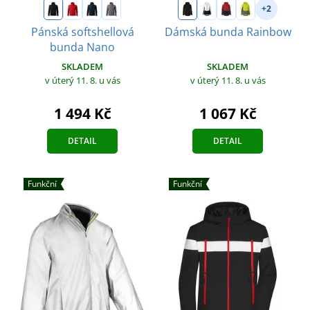
+2
Pánská softshellová
Dámská bunda Rainbow
bunda Nano
SKLADEM
SKLADEM
v úterý 11. 8.
u vás
v úterý 11. 8.
u vás
1 067 Kč
1 494 Kč
DETAIL
DETAIL
Funkční
Funkční