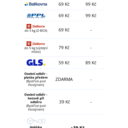
69 Kč
99 Kč
69 Kč
99 Kč
69 Kč
-
do 5 kg (Z-BOX)
79 Kč
-
do 5 kg (výdejní
místo)
59 Kč
89 Kč
Osobní odběr -
platba předem
ZDARMA
-
(Bystřice pod
Hostýnem)
Osobní odběr -
hotově při
39 Kč
-
odběru
(Bystřice pod
Hostýnem)
dobírka
+39 Kč