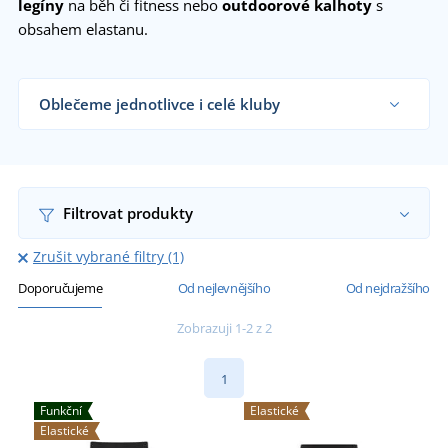
legíny
na běh či fitness nebo
outdoorové kalhoty
s
obsahem elastanu.
Oblečeme jednotlivce i celé kluby
Dodáváme elasticé kalhoty sportovním týmům,
klubům a organizacím i koncovým zákazníkům již
od 1 kusu.
Chci vědět více
Filtrovat produkty
Zrušit vybrané filtry (1)
Doporučujeme
Od nejlevnějšího
Od nejdražšího
Zobrazuji 1-2 z 2
1
Funkční
Elastické
Elastické