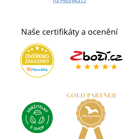
na Heuréka.cz
Naše certifikáty a ocenění