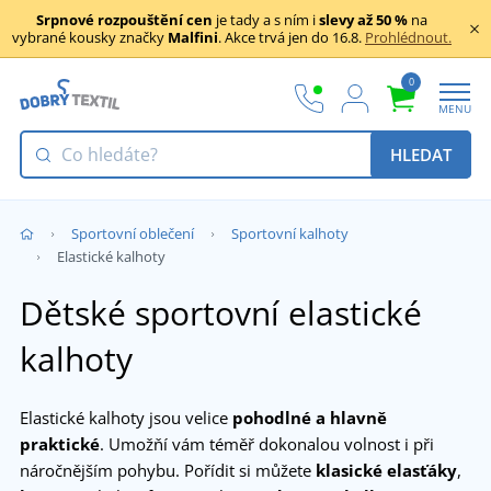
Srpnové rozpouštění cen
je tady a s ním i
slevy až 50 %
na
vybrané kousky značky
Malfini
. Akce trvá jen do 16.8.
Prohlédnout.
0
MENU
HLEDAT
Sportovní oblečení
Sportovní kalhoty
Elastické kalhoty
Dětské sportovní elastické
kalhoty
Elastické kalhoty jsou velice
pohodlné a hlavně
praktické
. Umožňí vám téměř dokonalou volnost i při
náročnějším pohybu. Pořídit si můžete
klasické elasťáky
,