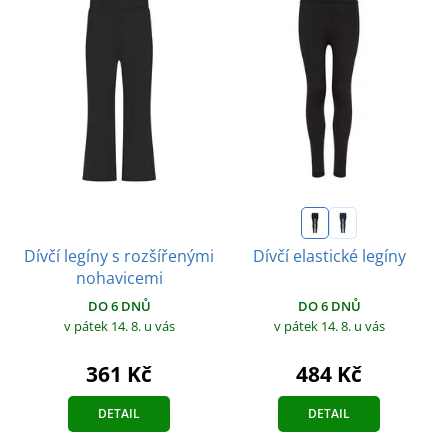
Dívčí legíny s rozšířenými
Dívčí elastické legíny
nohavicemi
DO 6 DNŮ
DO 6 DNŮ
v pátek 14. 8.
u vás
v pátek 14. 8.
u vás
361 Kč
484 Kč
DETAIL
DETAIL