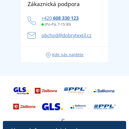
DobrýTextil pro firmy a organizace
Zákaznická podpora
Potisk a výšivka
tradicí od roku 1976
Blog
Zásady ochrany osobních údajů
Jak zvládnout horké letní dny v pohodě a bezpečí
+420
608 330 123
Affiliate
Věrnostní program BONTIS +
Letní dobrodružství začíná balením aneb připravte
(Po-Pá, 7-15:30)
Kariéra
se na dovolenou bez starostí
obchod@dobrytextil.cz
Tipy na svěží outfity pro pohodové léto
Oblíbené tričko City v hlavní roli: outfity pro každou
Kde nás najdete
příležitost!