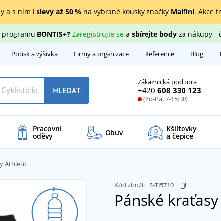
y a s ním i
slevy až 50 %
na vybrané kousky značky
Malfini
. Akce t
ho programu
BONTIS+?
Zaregistrujte se
a
sbírejte body
za nákupy - 
Potisk a výšivka
Firmy a organizace
Reference
Blog
Zákaznická podpora
+420
608 330 123
HLEDAT
(Po-Pá, 7-15:30)
Pracovní
Kšiltovky
Obuv
oděvy
a čepice
y Athletic
Kód zboží:
LS-TJ5710
Pánské kraťasy 