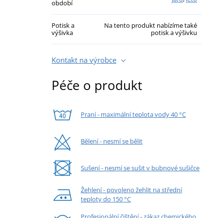
období
Potisk a
Na tento produkt nabízíme také
výšivka
potisk a výšivku
Kontakt na výrobce
Péče o produkt
Praní - maximální teplota vody 40 °C
Bělení - nesmí se bělit
Sušení - nesmí se sušit v bubnové sušičce
Žehlení - povoleno žehlit na střední
teploty do 150 °C
Profesionální čištění - zákaz chemického