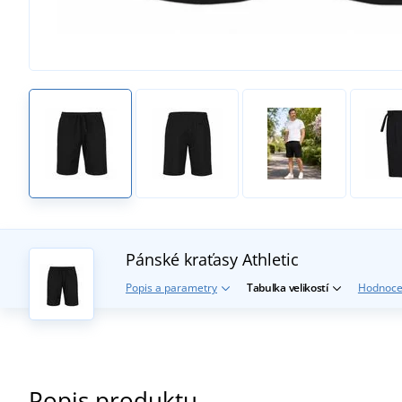
Pánské kraťasy Athletic
Popis a parametry
Tabulka velikostí
Hodnoce
Popis produktu