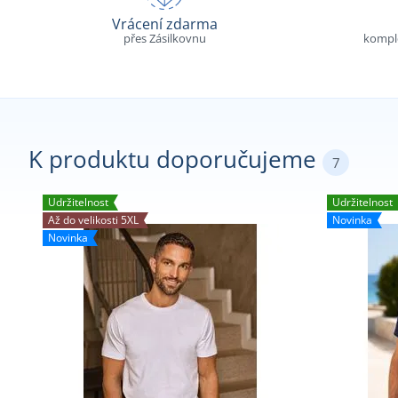
Vrácení zdarma
přes Zásilkovnu
komple
K produktu doporučujeme
7
Udržitelnost
Udržitelnost
Až do velikosti 5XL
Novinka
Novinka