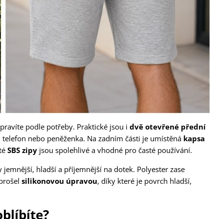
upravíte podle potřeby. Praktické jsou i
dvě otevřené přední
če, telefon nebo peněženka. Na zadním části je umístěná
kapsa
ité
SBS zipy
jsou spolehlivé a vhodné pro časté používání.
 jemnější, hladší a příjemnější na dotek. Polyester zase
 prošel
silikonovou úpravou
, díky které je povrch hladší,
oblíbíte?