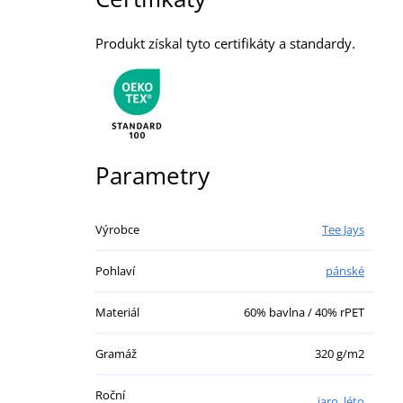
Produkt získal tyto certifikáty a standardy.
Parametry
Výrobce
Tee Jays
Pohlaví
pánské
Materiál
60% bavlna / 40% rPET
Gramáž
320 g/m2
Roční
jaro
,
léto