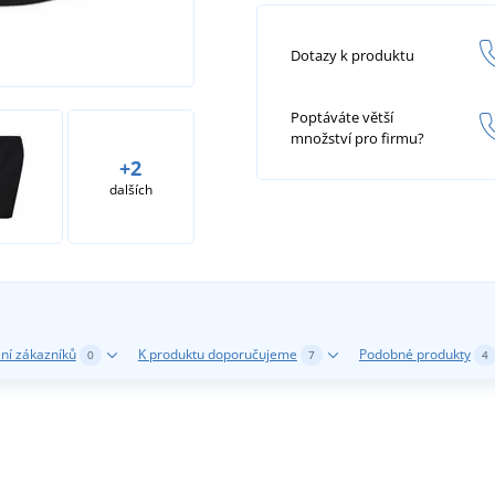
Dotazy k produktu
Poptáváte větší
množství pro firmu?
+2
dalších
ní zákazníků
K produktu doporučujeme
Podobné produkty
0
7
4