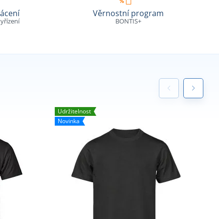
ácení
Věrnostní program
yřízení
BONTIS+
Udržitelnost
N
Novinka