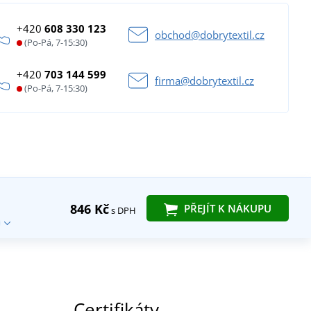
+420
608 330 123
obchod@dobrytextil.cz
(Po-Pá, 7-15:30)
+420
703 144 599
firma@dobrytextil.cz
(Po-Pá, 7-15:30)
846 Kč
PŘEJÍT K NÁKUPU
s DPH
Certifikáty