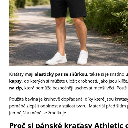
Kraťasy mají
elastický pas se šňůrkou
, takže si je snadno 
kapsy
, do kterých si můžete uložit drobnosti, jako jsou klí
na zip
, která pomůže bezpečněji uschovat menší věci. Použ
Použitá bavlna je kruhově dopřádaná, díky které jsou kraťasy
pomáhá zlepšit odolnost a stálost tvaru. Materiál před šitím
jemnější a méně se žmolkuje.
Proč si pánské kraťasy Athletic 