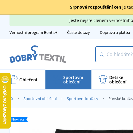
Srpnové rozpouštění cen
je tad
Ještě nejste členem věrnostní
Věrnostní program Bontis+
Časté dotazy
Doprava a platba
Sportovní
Dětské
Oblečení
oblečení
oblečení
Sportovní oblečení
Sportovní kraťasy
Pánské kraťas
Novinka