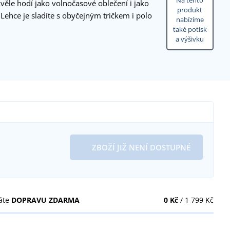
Na tento
kvěle hodí jako volnočasové oblečení i jako
produkt
 Lehce je sladíte s obyčejným tričkem i polo
nabízíme
také potisk
a výšivku
ZBOŽÍ JIŽ NENÍ DOSTUPNÉ
áte
DOPRAVU ZDARMA
0 Kč
/ 1 799 Kč