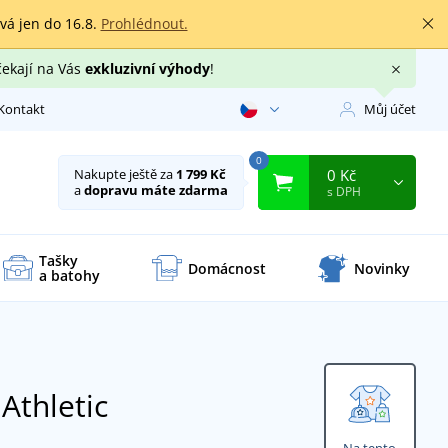
rvá jen do 16.8.
Prohlédnout.
čekají na Vás
exkluzivní výhody
!
Kontakt
Můj účet
0
0 Kč
Nakupte ještě za
1 799 Kč
a
dopravu máte zdarma
s DPH
Tašky
Domácnost
Novinky
a batohy
Athletic