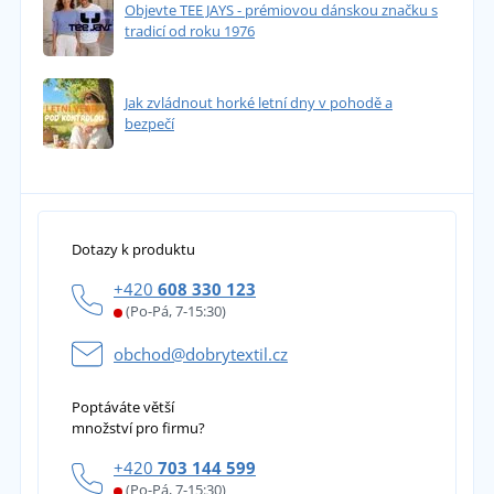
Objevte TEE JAYS - prémiovou dánskou značku s
tradicí od roku 1976
Jak zvládnout horké letní dny v pohodě a
bezpečí
Dotazy k produktu
+420
608 330 123
(Po-Pá, 7-15:30)
obchod@dobrytextil.cz
Poptáváte větší
množství pro firmu?
+420
703 144 599
(Po-Pá, 7-15:30)