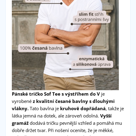
Pánské tričko
Sof Tee s výstřihem do V
je
vyrobené
z kvalitní česané bavlny s dlouhými
vlákny.
Tato bavlna je
kruhově dopřádaná
, takže je
látka jemná na dotek, ale zároveň odolná.
Vyšší
gramáž
dodává tričku pevnější vzhled a pomáhá mu
dobře držet tvar. Při nošení oceníte, že je měkké,