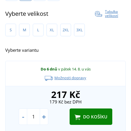
Tabulka
Vyberte velikost
velikostí
S
M
L
XL
2XL
3XL
Vyberte variantu
Do 6 dnů
v pátek 14. 8.
u vás
Možnosti dopravy
217 Kč
179 Kč
bez DPH
-
+
DO KOŠÍKU