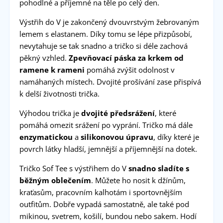
pohodlné a příjemné na těle po celý den.
Výstřih do V je zakončený dvouvrstvým žebrovaným
lemem s elastanem. Díky tomu se lépe přizpůsobí,
nevytahuje se tak snadno a tričko si déle zachová
pěkný vzhled.
Zpevňovací páska za krkem od
ramene k rameni
pomáhá zvýšit odolnost v
namáhaných místech. Dvojité prošívání zase přispívá
k delší životnosti trička.
Výhodou trička je
dvojité předsrážení
, které
pomáhá omezit srážení po vyprání. Tričko má dále
enzymatickou
a
silikonovou
úpravu
, díky které je
povrch látky hladší, jemnější a příjemnější na dotek.
Tričko Sof Tee s výstřihem do V
snadno sladíte s
běžným oblečením
. Můžete ho nosit k džínům,
kraťasům, pracovním kalhotám i sportovnějším
outfitům. Dobře vypadá samostatně, ale také pod
mikinou, svetrem, košilí, bundou nebo sakem. Hodí