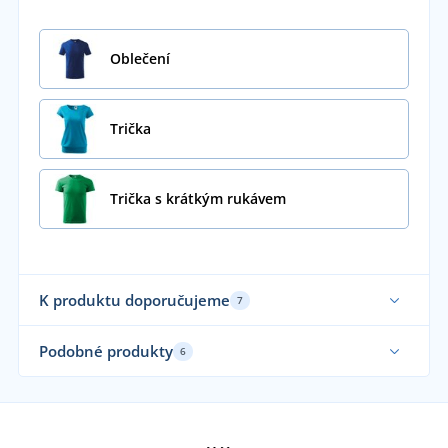
Oblečení
Trička
Trička s krátkým rukávem
K produktu doporučujeme
7
Novinka
No
Podobné produkty
6
Až do velikosti 5XL
Udr
Udržitelnost
Sami oblékáme
Až 
Praní až na 95 °C