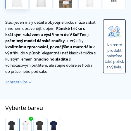
další
Stačí jeden malý detail a obyčejné tričko může získat
mnohem upravenější dojem.
Pánské tričko s
krátkým rukávem a výstřihem do V Sof Tee
je
prémiový model dánské značky
, který díky
Na tento
kvalitnímu zpracování, pevnějšímu materiálu
a
produkt
výstřihu do V působí elegantněji než klasická trička s
nabízíme
kulatým lemem.
Snadno ho sladíte
s
také potisk
volnočasovým outfitem, ale stejně dobře se hodí i
a výšivku
do práce nebo pod sako.
Zobrazit více
Vyberte barvu