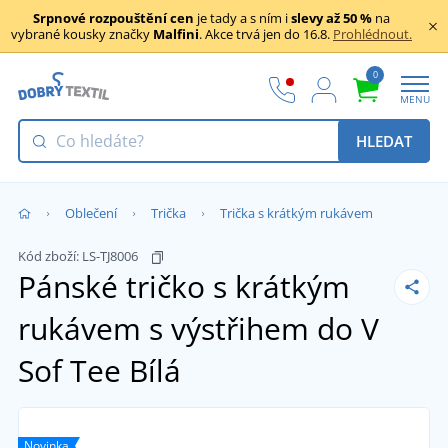
Srpnové rozpouštění cen
je tady a s ním i
slevy až 50 %
na
vybrané kousky značky
Malfini
. Akce trvá jen do 16.8.
Prohlédnout.
0
MENU
HLEDAT
Oblečení
Trička
Trička s krátkým rukávem
Kód zboží:
LS-TJ8006
Pánské tričko s krátkým
rukávem s výstřihem do V
Sof Tee
Bílá
Novinka