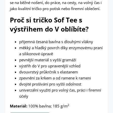
se na běžné nošení, do práce, na cesty, na volný čas i
jako kvalitní tričko pro potisk nebo firemní oblečení.
Proč si tričko Sof Tee s
výstřihem do V oblíbíte?
příjemná česaná bavlna s dlouhými vlákny
měkký a hladký povrch díky enzymovému praní
a silikonové úpravě
pevnější materiál s vyšší gramáží
výstřih do V pro upravenější vzhled
dvouvrstvý průkrčník s elastanem
zpevnění za krkem a od ramene k rameni
dvojité prošívání pro vyšší odolnost
univerzální využití pro volný čas, práci i firemní
účely
2
Materiál:
100% bavlna; 185 g/m