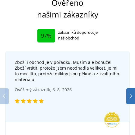
Ověřeno
našimi zákazníky
zákazníků doporučuje
97%
náš obchod
Zboží i obchod je v pořádku. Musím ale bohužel
+16
Zboží vrátit, protože jsem neodhadla velikost. Je mi
Pánské tričko s krátkým rukávem Interlock
to moc líto, protože mikiny jsou pěkné a z kvalitního
+9
materiálu.
Pánské tričko Resist
SKLADEM
Ověřený zákazník, 6. 8. 2026
v pondělí 10. 8.
u vás
SKLADEM
380 Kč
v pondělí 10. 8.
u vás
DETAIL
231 Kč