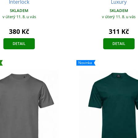
Luxury
Interlock
SKLADEM
SKLADEM
v úterý 11. 8.
u vás
v úterý 11. 8.
u vás
311 Kč
380 Kč
DETAIL
DETAIL
Novinka