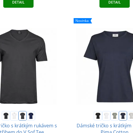
DETAIL
DETAIL
Novinka
ričko s krátkým rukávem s
Dámské tričko s krátkým
třihem do V Sof Tee
Pima Cotton