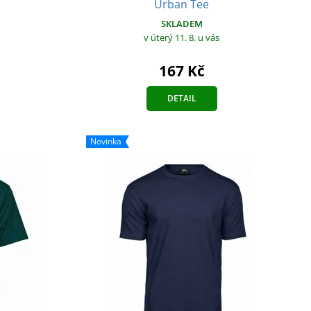
Urban Tee
SKLADEM
v úterý 11. 8.
u vás
167 Kč
DETAIL
Novinka