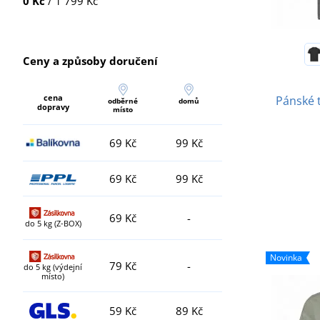
0 Kč
/ 1 799 Kč
Ceny a způsoby doručení
cena
Pánské 
odběrné
domů
dopravy
místo
69 Kč
99 Kč
69 Kč
99 Kč
69 Kč
-
do 5 kg (Z-BOX)
Novinka
79 Kč
-
do 5 kg (výdejní
místo)
59 Kč
89 Kč