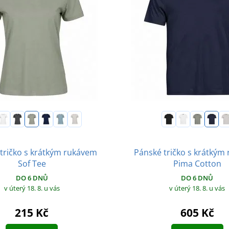
tričko s krátkým rukávem
Pánské tričko s krátkým
Sof Tee
Pima Cotton
DO 6 DNŮ
DO 6 DNŮ
v úterý 18. 8.
u vás
v úterý 18. 8.
u vás
215 Kč
605 Kč