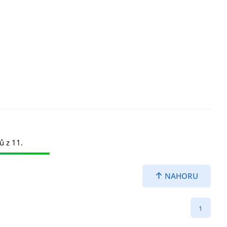
ů z 11.
NAHORU
1