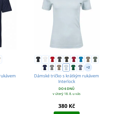
+2
 rukávem
Dámské tričko s krátkým rukávem
Interlock
DO 6 DNŮ
v úterý 18. 8.
u vás
380 Kč