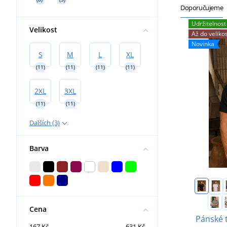
Doporučujeme
Udržitelnost
Velikost
Až do velikos
Novinka
S
M
L
XL
(11)
(11)
(11)
(11)
2XL
3XL
(11)
(11)
Dalších (3)
Barva
Cena
Pánské 
167 Kč
631 Kč