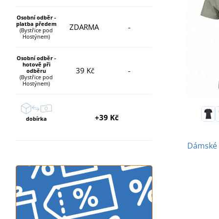
Osobní odběr -
platba předem
ZDARMA
-
(Bystřice pod
Hostýnem)
Osobní odběr -
hotově při
39 Kč
-
odběru
(Bystřice pod
Hostýnem)
+39 Kč
dobírka
Dámské 