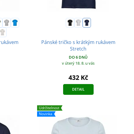
Pánské tričko s krátkým rukávem
 rukávem
Stretch
DO 6 DNŮ
v úterý 18. 8.
u vás
432 Kč
DETAIL
Udržitelnost
Novinka