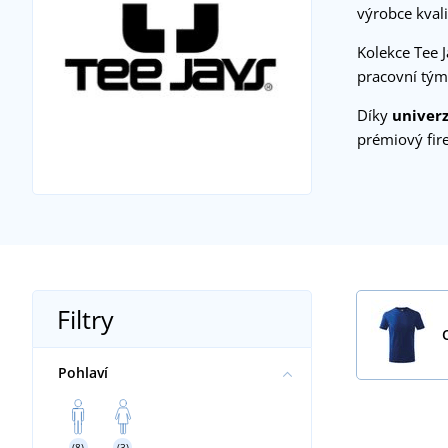
výrobce kvali
Kolekce Tee 
pracovní týmy
Díky
univerz
prémiový fir
Filtry
Pohlaví
(8)
(3)