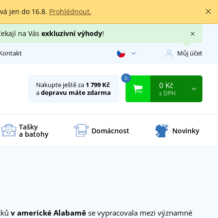
rvá jen do 16.8.
Prohlédnout.
čekají na Vás
exkluzivní výhody
!
Kontakt
Můj účet
0
0 Kč
Nakupte ještě za
1 799 Kč
a
dopravu máte zdarma
s DPH
Tašky
Domácnost
Novinky
a batohy
tků
v americké Alabamě
se vypracovala mezi významné