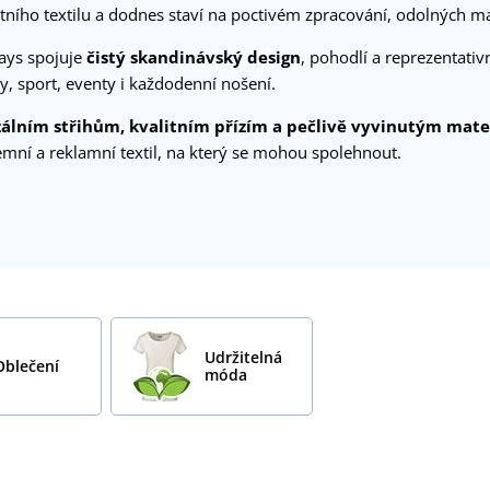
tního textilu a dodnes staví na poctivém zpracování, odolných m
Jays spojuje
čistý skandinávský design
, pohodlí a reprezentativ
, sport, eventy i každodenní nošení.
álním střihům, kvalitním přízím a pečlivě vyvinutým mat
emní a reklamní textil, na který se mohou spolehnout.
Udržitelná
Oblečení
móda