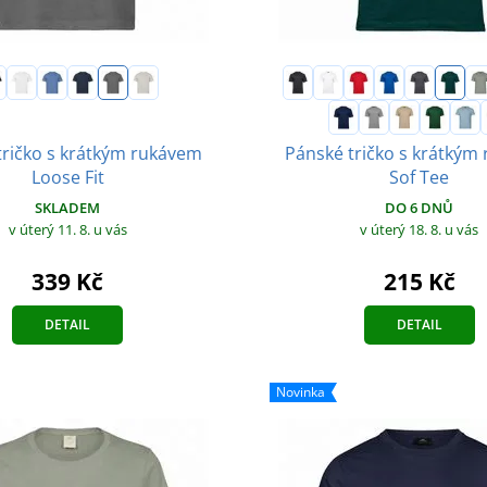
tričko s krátkým rukávem
Pánské tričko s krátkým
Loose Fit
Sof Tee
SKLADEM
DO 6 DNŮ
v úterý 11. 8.
u vás
v úterý 18. 8.
u vás
339 Kč
215 Kč
DETAIL
DETAIL
Novinka