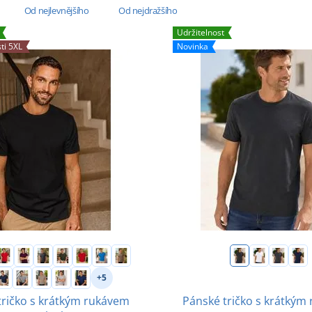
Od nejlevnějšího
Od nejdražšího
Udržitelnost
ti 5XL
Novinka
+5
Pánské tričko s krátkým
tričko s krátkým rukávem