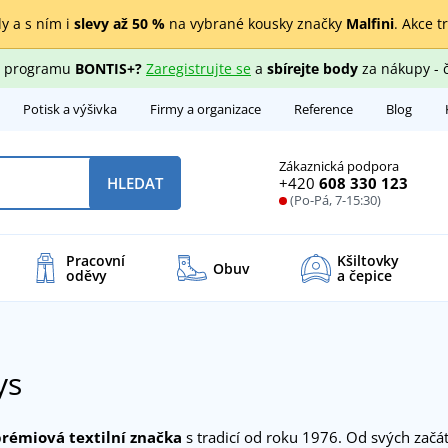
y a s ním i
slevy až 50 %
na vybrané kousky značky
Malfini
. Akce t
ho programu
BONTIS+?
Zaregistrujte se
a
sbírejte body
za nákupy - 
Potisk a výšivka
Firmy a organizace
Reference
Blog
Zákaznická podpora
+420
608 330 123
HLEDAT
(Po-Pá, 7-15:30)
Pracovní
Kšiltovky
Obuv
oděvy
a čepice
ys
prémiová textilní značka
s tradicí od roku 1976. Od svých začá