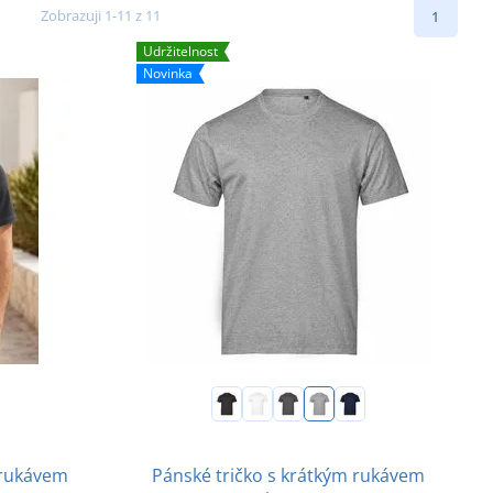
Zobrazuji 1-11 z 11
1
Udržitelnost
Novinka
 rukávem
Pánské tričko s krátkým rukávem