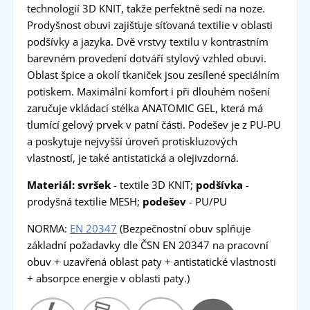
technologií 3D KNIT, takže perfektně sedí na noze.
Prodyšnost obuvi zajišťuje síťovaná textilie v oblasti
podšívky a jazyka. Dvě vrstvy textilu v kontrastním
barevném provedení dotváří stylový vzhled obuvi.
Oblast špice a okolí tkaniček jsou zesílené speciálním
potiskem. Maximální komfort i při dlouhém nošení
zaručuje vkládací stélka ANATOMIC GEL, která má
tlumící gelový prvek v patní části. Podešev je z PU-PU
a poskytuje nejvyšší úroveň protiskluzových
vlastností, je také antistatická a olejivzdorná.
Materiál:
svršek
- textile 3D KNIT;
podšívka
-
prodyšná textilie MESH;
podešev
- PU/PU
NORMA:
EN 20347
(Bezpečnostní obuv splňuje
základní požadavky dle ČSN EN 20347 na pracovní
obuv + uzavřená oblast paty + antistatické vlastnosti
+ absorpce energie v oblasti paty.)