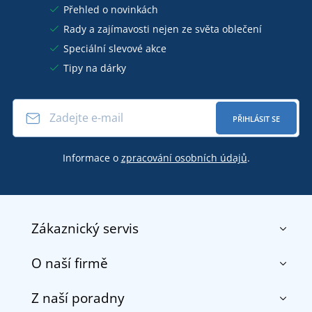
Přehled o novinkách
Rady a zajímavosti nejen ze světa oblečení
Speciální slevové akce
Tipy na dárky
PŘIHLÁSIT SE
Informace o
zpracování osobních údajů
.
Zákaznický servis
O naší firmě
Kontakt
Obchodní podmínky
Z naší poradny
O nás
Doprava a platba