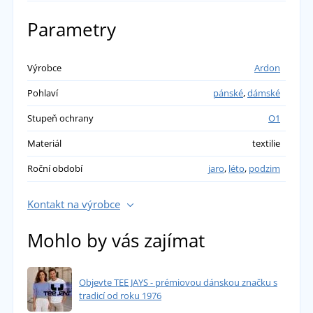
PŘIDAT VLASTNÍ HODNOCENÍ
Parametry
Pavla
Výrobce
Ardon
Pohlaví
pánské
,
dámské
Chodí se mi v nich docela pohodlně. Ale po
pár dnech zjištěna drobná závada na
Stupeň ochrany
O1
tkaničkách. :-/ Možná by mohly být kratší.
Materiál
textilie
Bohužel přibližně po měsíci se mírně trhá
(žmolkatí nebo jak to správně nazvat) vnitřní
Roční období
jaro
,
léto
,
podzim
stélka boty. :-(
přidáno 23.08.2023
Kontakt na výrobce
Mohlo by vás zajímat
Objevte TEE JAYS - prémiovou dánskou značku s
tradicí od roku 1976