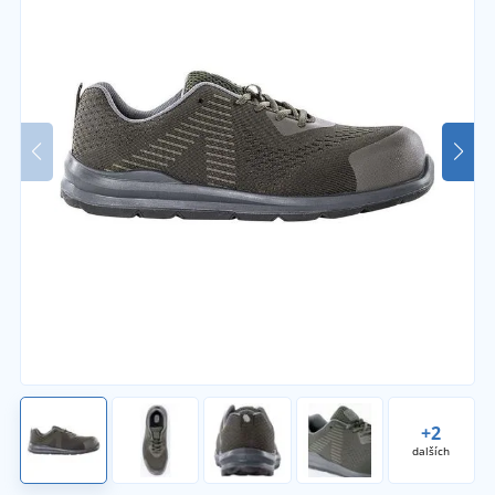
+2
dalších