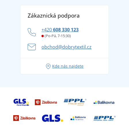
Reference
Vrácení zboží a reklamace
Objevte TEE JAYS - prémiovou dánskou značku s
DobrýTextil pro firmy a organizace
Zákaznická podpora
Potisk a výšivka
tradicí od roku 1976
Blog
Zásady ochrany osobních údajů
Jak zvládnout horké letní dny v pohodě a bezpečí
+420
608 330 123
Affiliate
Věrnostní program BONTIS +
Letní dobrodružství začíná balením aneb připravte
(Po-Pá, 7-15:30)
Kariéra
se na dovolenou bez starostí
obchod@dobrytextil.cz
Tipy na svěží outfity pro pohodové léto
Oblíbené tričko City v hlavní roli: outfity pro každou
Kde nás najdete
příležitost!