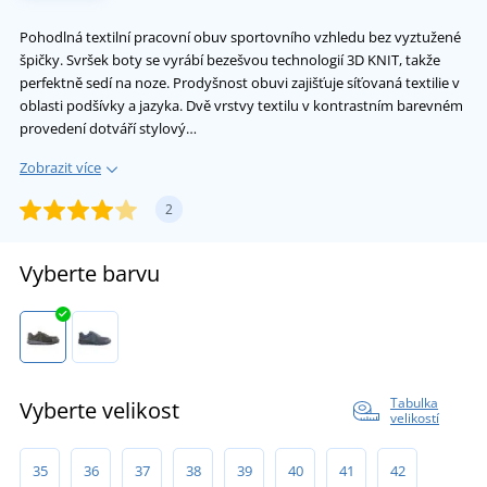
Pohodlná textilní pracovní obuv sportovního vzhledu bez vyztužené
špičky. Svršek boty se vyrábí bezešvou technologií 3D KNIT, takže
perfektně sedí na noze. Prodyšnost obuvi zajišťuje síťovaná textilie v
oblasti podšívky a jazyka. Dvě vrstvy textilu v kontrastním barevném
provedení dotváří stylový…
Zobrazit více
2
Vyberte barvu
Tabulka
Vyberte velikost
velikostí
35
36
37
38
39
40
41
42