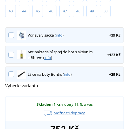
43
44
45
46
47
48
49
50
Voňavá visačka (
info
)
+39 Kč
Antibakteriální sprej do bot s aktivním
+123 Kč
stříbrem (
info
)
Lžíce na boty Bontis (
info
)
+29 Kč
Vyberte variantu
Skladem
1 ks
v úterý 11. 8.
u vás
Možnosti dopravy