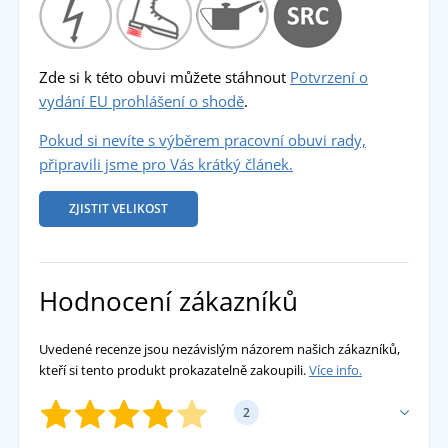
Zde si k této obuvi můžete stáhnout
Potvrzení o
vydání EU prohlášení o shodě
.
Pokud si nevíte s výběrem pracovní obuvi rady,
připravili jsme pro Vás krátký článek.
ZJISTIT VELIKOST
Hodnocení zákazníků
Uvedené recenze jsou nezávislým názorem našich zákazníků,
kteří si tento produkt prokazatelně zakoupili.
Více info.
2