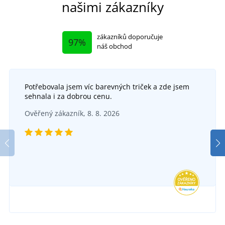
našimi zákazníky
zákazníků doporučuje
97%
náš obchod
Potřebovala jsem víc barevných triček a zde jsem
sehnala i za dobrou cenu.
Ultralehká pracovní obuv CXS LAND BADU O1
Pr
Ověřený zákazník, 8. 8. 2026
SKLADEM
v úterý 11. 8.
u vás
1 100 Kč
DETAIL