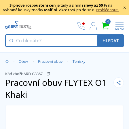
Srpnové rozpouštění cen
je tady a s ním i
slevy až 50 %
na
vybrané kousky značky
Malfini
. Akce trvá jen do 16.8.
Prohlédnout.
0
MENU
HLEDAT
Obuv
Pracovní obuv
Tenisky
Kód zboží:
ARD-G3367
Pracovní obuv FLYTEX O1
Khaki