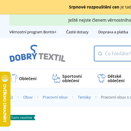
Srpnové rozpouštění cen
je tad
Ještě nejste členem věrnostní
Věrnostní program Bontis+
Časté dotazy
Doprava a platba
Sportovní
Dětské
Oblečení
oblečení
oblečení
Obuv
Pracovní obuv
Tenisky
Pracovní obuv s 
Sami nosíme