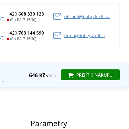
+420
608 330 123
obchod@dobrytextil.cz
(Po-Pá, 7-15:30)
+420
703 144 599
firma@dobrytextil.cz
(Po-Pá, 7-15:30)
646 Kč
PŘEJÍT K NÁKUPU
s DPH
Parametry