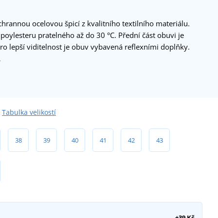
hrannou ocelovou špicí z kvalitního textilního materiálu.
poylesteru pratelného až do 30 °C. Přední část obuvi je
o lepší viditelnost je obuv vybavená reflexními doplňky.
…
Tabulka velikostí
38
39
40
41
42
43
+39 Kč