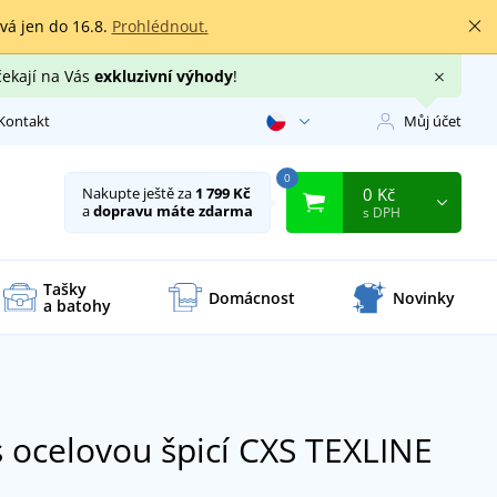
rvá jen do 16.8.
Prohlédnout.
čekají na Vás
exkluzivní výhody
!
Kontakt
Můj účet
0
0 Kč
Nakupte ještě za
1 799 Kč
a
dopravu máte zdarma
s DPH
Tašky
Domácnost
Novinky
a batohy
s ocelovou špicí CXS TEXLINE