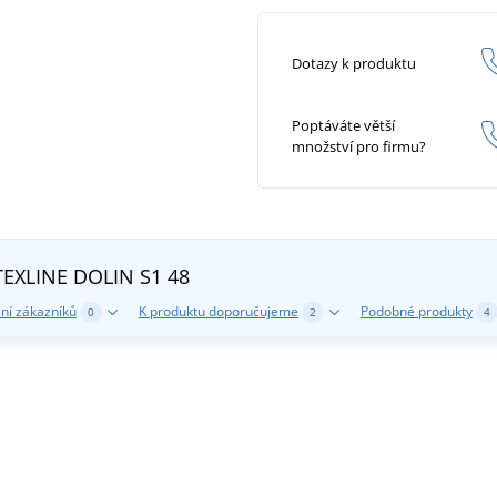
Dotazy k produktu
Poptáváte větší
množství pro firmu?
 TEXLINE DOLIN S1
48
ní zákazníků
K produktu doporučujeme
Podobné produkty
0
2
4