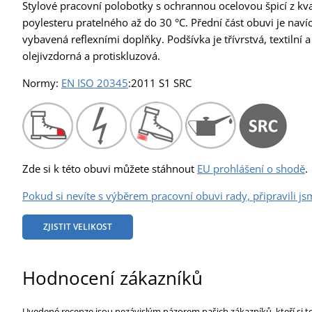
Stylové pracovní polobotky s ochrannou ocelovou špicí z kva
poylesteru pratelného až do 30 °C. Přední část obuvi je naví
vybavená reflexními doplňky. Podšívka je třívrstvá, textilní 
olejivzdorná a protiskluzová.
Normy:
EN ISO 20345
:2011 S1 SRC
Zde si k této obuvi můžete stáhnout
EU prohlášení o shodě
.
Pokud si nevíte s výběrem pracovní obuvi rady, připravili js
ZJISTIT VELIKOST
Hodnocení zákazníků
Uvedené recenze jsou nezávislým názorem našich zákazníků, kteří si t