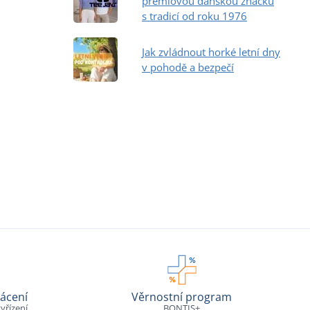
prémiovou dánskou značku
s tradicí od roku 1976
Jak zvládnout horké letní dny
v pohodě a bezpečí
ácení
Věrnostní program
yřízení
BONTIS+