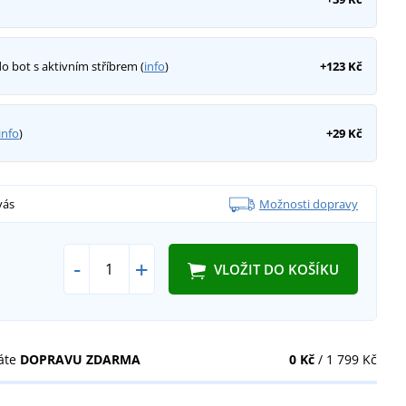
do bot s aktivním stříbrem (
info
)
+123 Kč
info
)
+29 Kč
vás
Možnosti dopravy
-
+
VLOŽIT DO KOŠÍKU
áte
DOPRAVU ZDARMA
0 Kč
/ 1 799 Kč