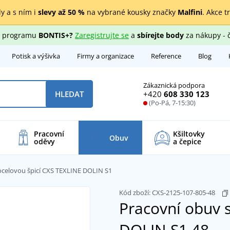
y a s ním i
slevy až 50 %
na vybrané kousky značky
Malfini
. Akce t
ho programu
BONTIS+?
Zaregistrujte se
a
sbírejte body
za nákupy - 
Potisk a výšivka
Firmy a organizace
Reference
Blog
Zákaznická podpora
+420
608 330 123
HLEDAT
(Po-Pá, 7-15:30)
Pracovní
Kšiltovky
Obuv
oděvy
a čepice
ocelovou špicí CXS TEXLINE DOLIN S1
Kód zboží:
CXS-2125-107-805-48
Pracovní obuv 
DOLIN S1
48