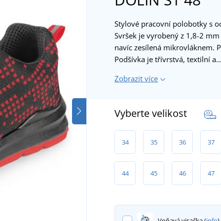
Stylové pracovní polobotky s oc
Svršek je vyrobený z 1,8-2 mm 
navíc zesílená mikrovláknem. Pr
Podšívka je třívrstvá, textilní a
Zobrazit více
Vyberte velikost
34
35
36
37
44
45
46
47
Voňavá visačka (
info
)