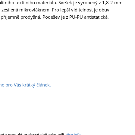
litního textilního materiálu. Svršek je vyrobený z 1,8-2 mm
c zesílená mikrovláknem. Pro lepší viditelnost je obuv
a příjemně prodyšná. Podešev je z PU-PU antistatická,
me pro Vás krátký článek.
ento produkt prokazatelně zakoupili.
Více info.