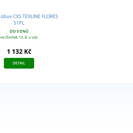
 obuv CXS TEXLINE FLORES
S1PL
DO 5 DNŮ
ve čtvrtek 13. 8.
u vás
1 132 Kč
DETAIL