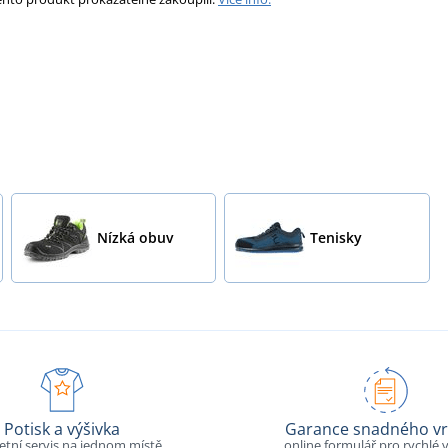
Nízká obuv
Tenisky
Potisk a výšivka
Garance snadného vr
tní servis na jednom místě
online formulář pro rychlé v