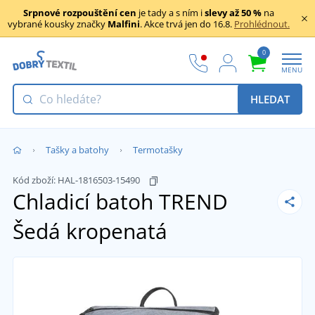
Srpnové rozpouštění cen
je tady a s ním i
slevy až 50 %
na
vybrané kousky značky
Malfini
. Akce trvá jen do 16.8.
Prohlédnout.
0
MENU
HLEDAT
Tašky a batohy
Termotašky
Kód zboží:
HAL-1816503-15490
Chladicí batoh TREND
Šedá kropenatá