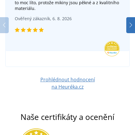
Velká pikniková deka JN1906
to moc líto, protože mikiny jsou pěkné a z kvalitního
+5
materiálu.
Chladicí taška na láhev BOTTLE
SKLADEM
Ověřený zákazník, 6. 8. 2026
v pondělí 10. 8.
u vás
DO 2 TÝDNŮ
485 Kč
v pátek 21. 8.
u vás
DETAIL
162 Kč
DETAIL
Prohlédnout hodnocení
na Heuréka.cz
Naše certifikáty a ocenění