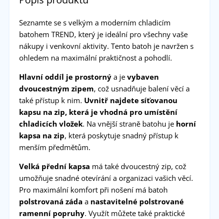
Seznamte se s velkým a moderním chladicím
batohem TREND, který je ideální pro všechny vaše
nákupy i venkovní aktivity. Tento batoh je navržen s
ohledem na maximální praktičnost a pohodlí.
Hlavní oddíl je prostorný
a je
vybaven
dvoucestným zipem
, což usnadňuje balení věcí a
také přístup k nim.
Uvnitř najdete síťovanou
kapsu na zip, která je vhodná pro umístění
chladicích vložek
. Na vnější straně batohu je
horní
kapsa na zip
, která poskytuje snadný přístup k
menším předmětům.
Velká přední kapsa
má také dvoucestný zip, což
umožňuje snadné otevírání a organizaci vašich věcí.
Pro maximální komfort při nošení má batoh
polstrovaná záda
a
nastavitelné polstrované
ramenní popruhy
. Využít můžete také praktické