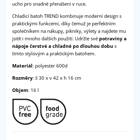
ucho pro snadné přenášení v ruce.
Chladicí batoh TREND kombinuje moderní design s
praktickými funkcemi, díky čemuž je perfektním
společníkem na nákupy, pikniky, výlety a najdete mu
jsitě i mnoho dalších použití. Udržte své
potraviny a
nápoje čerstvé a chladné po dlouhou dobu
s
tímto stylovým a praktickým batohem.
Materiál
: polyester 600d
Rozměry
: š 30 x v 42 x h 16 cm
Objem
: 16 l