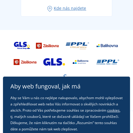
Oblíbené tričko City v hlavní roli: outfity pro každou
Kde nás najdete
příležitost!
Aby web fungoval, jak má
Aby se Vám u nás co nejlépe nakupovalo, abychom mohli vylepšovat
a zpřehledňovat web nebo Vás informovat o skvělých novinkách a
akcích. Proto od Vás potřebujeme souhlas se zpracováním
cookies
,
tj. malých souborů, které se dočasně ukládají ve Vašem prohlížeči.
Děkujeme, že nám kliknutím na tlačítko „Rozumím“ tento souhlas
Sledujte nás na sociálních sítích
dáte a pomůžete nám tak web zlepšovat.