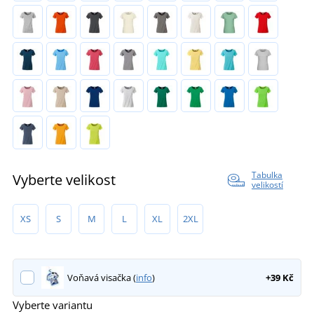
Tabulka
Vyberte velikost
velikostí
XS
S
M
L
XL
2XL
Voňavá visačka (
info
)
+39 Kč
Vyberte variantu