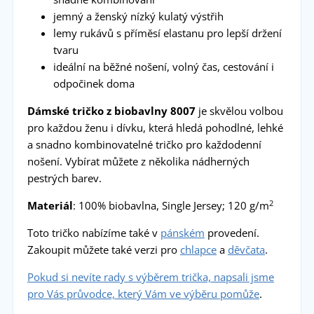
jemný a ženský nízký kulatý výstřih
lemy rukávů s příměsí elastanu pro lepší držení
tvaru
ideální na běžné nošení, volný čas, cestování i
odpočinek doma
Dámské tričko z biobavlny 8007
je skvělou volbou
pro každou ženu i dívku, která hledá pohodlné, lehké
a snadno kombinovatelné tričko pro každodenní
nošení. Vybírat můžete z několika nádherných
pestrých barev.
2
Materiál
: 100% biobavlna, Single Jersey; 120 g/m
Toto tričko nabízíme také v
pánském
provedení.
Zakoupit můžete také verzi pro
chlapce
a
děvčata
.
Pokud si nevíte rady s výběrem trička, napsali jsme
pro Vás průvodce, který Vám ve výběru pomůže
.