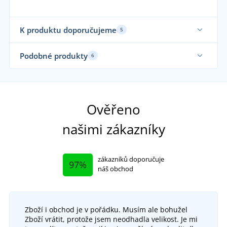
K produktu doporučujeme
5
Udržitelnost
Udr
Podobné produkty
6
Sami oblékáme
Udržitelnost
Fa
Udr
Sa
Ověřeno
našimi zákazníky
zákazníků doporučuje
97%
náš obchod
Zboží i obchod je v pořádku. Musím ale bohužel
+1
Zboží vrátit, protože jsem neodhadla velikost. Je mi
Dámské ležérní tričko z biobavlny 8005
Kl