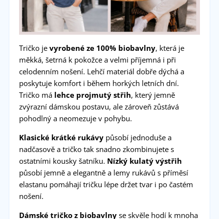
Tričko je
vyrobené ze 100% biobavlny
, která je
měkká, šetrná k pokožce a velmi příjemná i při
celodenním nošení. Lehčí materiál dobře dýchá a
poskytuje komfort i během horkých letních dní.
Tričko má
lehce projmutý střih
, který jemně
zvýrazní dámskou postavu, ale zároveň zůstává
pohodlný a neomezuje v pohybu.
Klasické krátké rukávy
působí jednoduše a
nadčasově a tričko tak snadno zkombinujete s
ostatními kousky šatníku.
Nízký kulatý výstřih
působí jemně a elegantně a lemy rukávů s příměsí
elastanu pomáhají tričku lépe držet tvar i po častém
nošení.
Dámské tričko z biobavlny
se skvěle hodí k mnoha