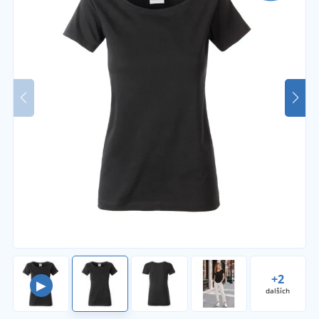
+2
▶
dalších