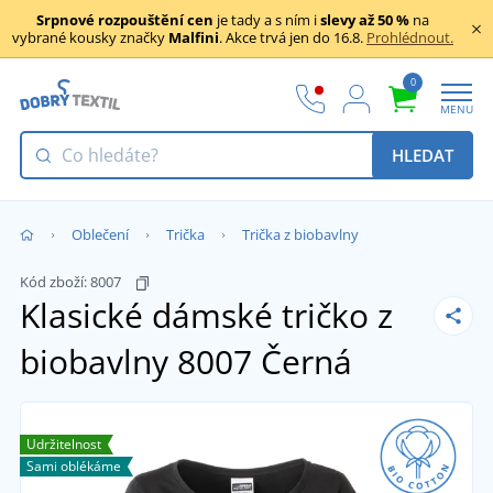
Srpnové rozpouštění cen
je tady a s ním i
slevy až 50 %
na
vybrané kousky značky
Malfini
. Akce trvá jen do 16.8.
Prohlédnout.
0
MENU
HLEDAT
Oblečení
Trička
Trička z biobavlny
Kód zboží:
8007
Klasické dámské tričko z
biobavlny 8007
Černá
Udržitelnost
Sami oblékáme