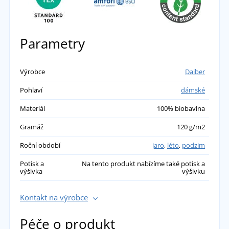
odpovídá. Doporučuji 😉
přidáno 27.06.2023
Parametry
Výrobce
Daiber
Pohlaví
dámské
Materiál
100% biobavlna
Gramáž
120 g/m2
Roční období
jaro
,
léto
,
podzim
Potisk a
Na tento produkt nabízíme také potisk a
výšivka
výšivku
Kontakt na výrobce
Péče o produkt