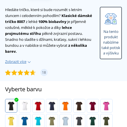
Hledáte tričko, které si bude rozumět s letním
sluncem i celodenním pohodlím?
Klasické dámské
tričko 8007
z lehké
100% biobavlny
je příjemně
vzdušné, měkké k pokožce a díky
lehce
Na tento
projmutému střihu
pěkně zvýrazní postavu.
produkt
Snadno ho sladíte s džínami, kraťasy, sukní i lehkou
nabízíme
bundou a v nabídce si můžete vybrat
z několika
také potisk
barev.
a výšivku
Zobrazit více
18
Vyberte barvu