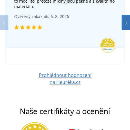
to moc líto, protože mikiny jsou pěkné a z kvalitního
+24
materiálu.
Dámská polokošile z biobavlny 8009
Dám
SKLADEM
Ověřený zákazník, 6. 8. 2026
v pondělí 10. 8.
u vás
DO 6 DNŮ
238 Kč
v pátek 14. 8.
u vás
DETAIL
383 Kč
DETAIL
Prohlédnout hodnocení
na Heuréka.cz
Naše certifikáty a ocenění