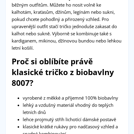
běžným outfitům. Můžete ho nosit volně ke
kalhotám, kraťasům, džínům, legínám nebo sukni,
pokud chcete pohodlný a přirozený vzhled. Pro
upravenější outfit stačí tričko jednoduše zakasat do
kalhot nebo sukně. Výborně se kombinuje také s
kardiganem, mikinou, džínovou bundou nebo lehkou
letní košilí.
Proč si oblíbíte právě
klasické tričko z biobavlny
8007?
vyrobené z měkké a příjemné 100% biobavlny
lehký a vzdušný materiál vhodný do teplých
letních dnů
lehce projmutý střih lichotící dámské postavě
klasické krátké rukávy pro nadčasový vzhled a
snadné kombinování