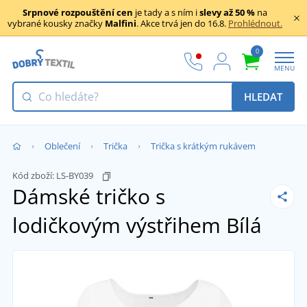
Srpnové rozpouštění cen
je tady a s ním i
slevy až 50 %
na
vybrané kousky značky
Malfini
. Akce trvá jen do 16.8.
Prohlédnout.
0
MENU
HLEDAT
Oblečení
Trička
Trička s krátkým rukávem
Kód zboží:
LS-BY039
Dámské tričko s
lodičkovým výstřihem
Bílá