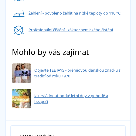
Žehlení - povoleno žehlit na nízké teploty do 110 °C
Profesionální čištění - zákaz chemického čistění
Mohlo by vás zajímat
Objevte TEE JAYS - prémiovou dánskou značku s
tradicí od roku 1976
Jak zvládnout horké letní dny v pohodě a
bezpečí