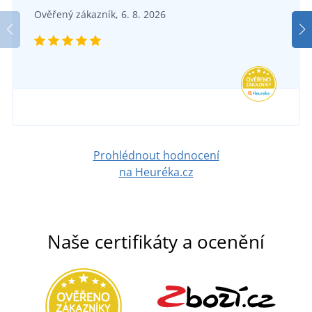
Dámské tričko City
Ověřený zákazník, 6. 8. 2026
SKLADEM
v úterý 11. 8.
u vás
145 Kč
DETAIL
Prohlédnout hodnocení
na Heuréka.cz
Naše certifikáty a ocenění