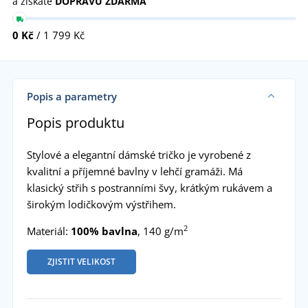
a získáte
DOPRAVU ZDARMA
0 Kč
/ 1 799 Kč
Popis a parametry
Popis produktu
Stylové a elegantní dámské tričko je vyrobené z
kvalitní a příjemné bavlny v lehčí gramáži. Má
klasický střih s postranními švy, krátkým rukávem a
širokým lodičkovým výstřihem.
2
Materiál:
100% bavlna
, 140 g/m
ZJISTIT VELIKOST