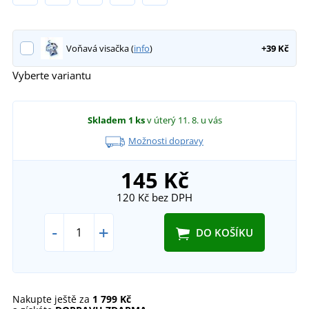
Voňavá visačka (
info
)
+39 Kč
Vyberte variantu
Skladem
1 ks
v úterý 11. 8.
u vás
Možnosti dopravy
145 Kč
120 Kč
bez DPH
-
+
DO KOŠÍKU
Nakupte ještě za
1 799 Kč