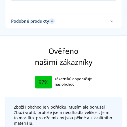
Podobné produkty
4
Sami oblékáme
Udr
Sa
Ověřeno
našimi zákazníky
zákazníků doporučuje
97%
náš obchod
Zboží i obchod je v pořádku. Musím ale bohužel
Zboží vrátit, protože jsem neodhadla velikost. Je mi
to moc líto, protože mikiny jsou pěkné a z kvalitního
+18
materiálu.