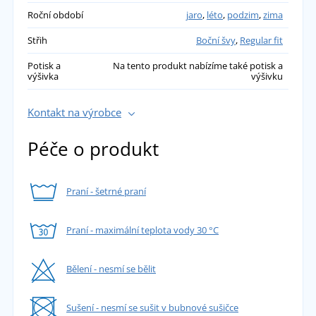
Roční období
jaro
,
léto
,
podzim
,
zima
Střih
Boční švy
,
Regular fit
Potisk a
Na tento produkt nabízíme také potisk a
výšivka
výšivku
Kontakt na výrobce
Péče o produkt
Praní - šetrné praní
Praní - maximální teplota vody 30 °C
Bělení - nesmí se bělit
Sušení - nesmí se sušit v bubnové sušičce