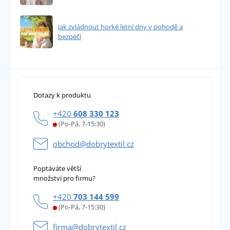
Jak zvládnout horké letní dny v pohodě a
bezpečí
Dotazy k produktu
+420
608 330 123
(Po-Pá, 7-15:30)
obchod@dobrytextil.cz
Poptáváte větší
množství pro firmu?
+420
703 144 599
(Po-Pá, 7-15:30)
firma@dobrytextil.cz