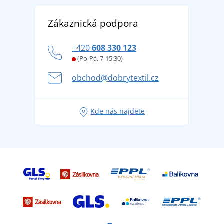
Reference
Vrácení zboží a reklamace
Objevte TEE JAYS - prémiovou dánskou značku s
DobrýTextil pro firmy a organizace
Zákaznická podpora
Potisk a výšivka
tradicí od roku 1976
Blog
Zásady ochrany osobních údajů
Jak zvládnout horké letní dny v pohodě a bezpečí
+420
608 330 123
Affiliate
Věrnostní program BONTIS +
Letní dobrodružství začíná balením aneb připravte
(Po-Pá, 7-15:30)
Kariéra
se na dovolenou bez starostí
obchod@dobrytextil.cz
Tipy na svěží outfity pro pohodové léto
Oblíbené tričko City v hlavní roli: outfity pro každou
Kde nás najdete
příležitost!