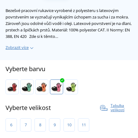
Bezešvé pracovní rukavice vyrobené z polyesteru s latexovým
povrstvením se vyznačují vynikajícím úchopem za sucha i za mokra.
Zároveň jsou odolné vůči vodě i oleji. Latexové povrstvení je na dlani,
prstech a špičkách prstů. Materiál: 100% polyester CAT. II Normy: EN
388, EN 420 Zde si k těmto…
Zobrazit více
Vyberte barvu
Tabulka
Vyberte velikost
velikostí
6
7
8
9
10
11