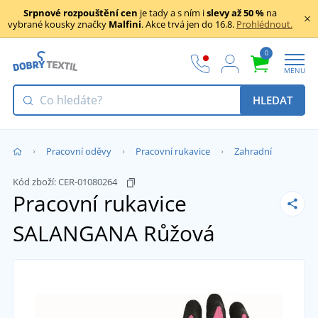
Srpnové rozpouštění cen
je tady a s ním i
slevy až 50 %
na
vybrané kousky značky
Malfini
. Akce trvá jen do 16.8.
Prohlédnout.
0
MENU
HLEDAT
Pracovní oděvy
Pracovní rukavice
Zahradní
Kód zboží:
CER-01080264
Pracovní rukavice
SALANGANA
Růžová