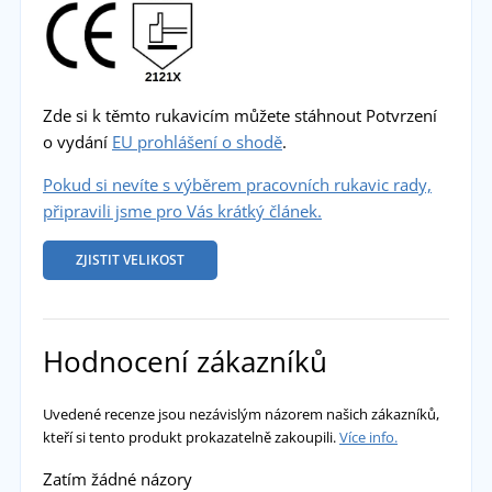
Zde si k těmto rukavicím můžete stáhnout Potvrzení
o vydání
EU prohlášení o shodě
.
Pokud si nevíte s výběrem pracovních rukavic rady,
připravili jsme pro Vás krátký článek.
ZJISTIT VELIKOST
Hodnocení zákazníků
Uvedené recenze jsou nezávislým názorem našich zákazníků,
kteří si tento produkt prokazatelně zakoupili.
Více info.
Zatím žádné názory