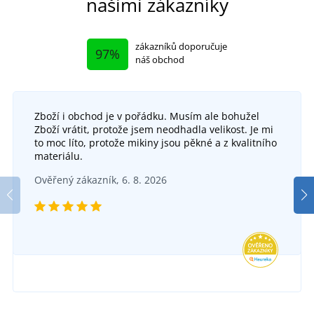
našimi zákazníky
zákazníků doporučuje
97%
náš obchod
Zboží i obchod je v pořádku. Musím ale bohužel
Zboží vrátit, protože jsem neodhadla velikost. Je mi
Zimní pracovní rukavice SALANGANA WINTER
to moc líto, protože mikiny jsou pěkné a z kvalitního
materiálu.
Polomáčené pracovní rukavice BRITA
SKLADEM
Ověřený zákazník, 6. 8. 2026
v úterý 11. 8.
u vás
SKLADEM
57 Kč
v úterý 11. 8.
u vás
DETAIL
12 Kč
DETAIL