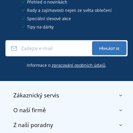
Přehled o novinkách
Rady a zajímavosti nejen ze světa oblečení
Speciální slevové akce
Tipy na dárky
PŘIHLÁSIT SE
Informace o
zpracování osobních údajů
.
Zákaznický servis
O naší firmě
Kontakt
Obchodní podmínky
Z naší poradny
O nás
Doprava a platba