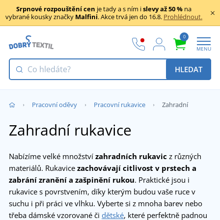
Srpnové rozpouštění cen
je tady a s ním i
slevy až 50 %
na
vybrané kousky značky
Malfini
. Akce trvá jen do 16.8.
Prohlédnout.
0
MENU
HLEDAT
Pracovní oděvy
Pracovní rukavice
Zahradní
Zahradní rukavice
Nabízíme velké množství
zahradních rukavic
z různých
materiálů. Rukavice
zachovávají citlivost v prstech a
zabrání zranění a zašpinění rukou
. Praktické jsou i
rukavice s povrstvením, díky kterým budou vaše ruce v
suchu i při práci ve vlhku. Vyberte si z mnoha barev nebo
třeba dámské vzorované či
dětské
, které perfektně padnou