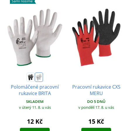
Sami nosíme
Pracovní rukavice CXS
Polomáčené pracovní
MERU
rukavice BRITA
DO 5 DNŮ
SKLADEM
v pondělí 17. 8.
u vás
v úterý 11. 8.
u vás
15 Kč
12 Kč