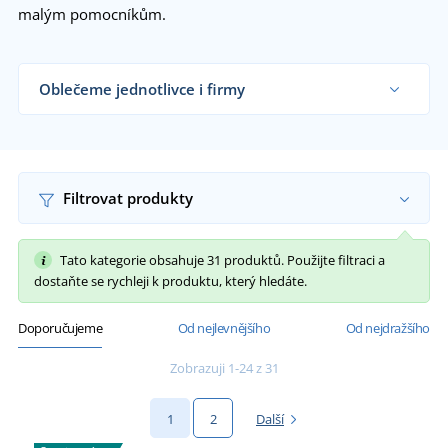
malým pomocníkům.
Oblečeme jednotlivce i firmy
Dodáváme pracovní rukavice řemeslníkům,
zahradnictvím, velkým výrobním firmám i
koncovým zákazníkům již od 1 kusu.
Chci vědět více
Filtrovat produkty
Tato kategorie obsahuje 31 produktů. Použijte filtraci a
dostaňte se rychleji k produktu, který hledáte.
Doporučujeme
Od nejlevnějšího
Od nejdražšího
Zobrazuji 1-24 z 31
1
2
Další