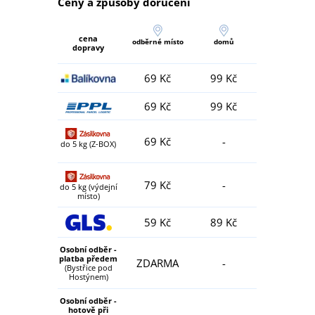
Ceny a způsoby doručení
cena
odběrné místo
domů
dopravy
69 Kč
99 Kč
69 Kč
99 Kč
69 Kč
-
do 5 kg (Z-BOX)
79 Kč
-
do 5 kg (výdejní
místo)
59 Kč
89 Kč
Osobní odběr -
platba předem
ZDARMA
-
(Bystřice pod
Hostýnem)
Osobní odběr -
hotově při