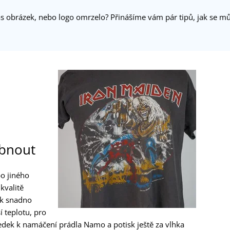
s obrázek, nebo logo omrzelo? Přinášíme vám pár tipů, jak se můž
ábnout
bo jiného
kvalitě
sk snadno
í teplotu, pro
ředek k namáčení prádla Namo a potisk ještě za vlhka