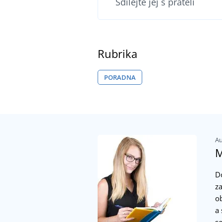
Sdílejte jej s přáteli
Rubrika
PORADNA
Au
M
D
z
o
a
s