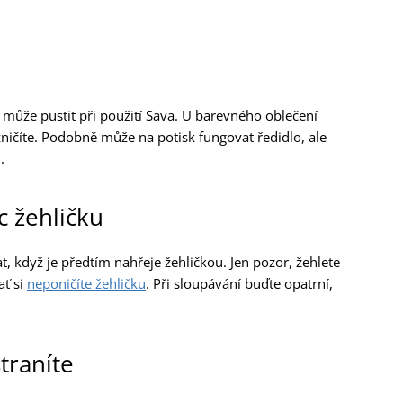
í může pustit při použití Sava. U barevného oblečení
ičíte. Podobně může na potisk fungovat ředidlo, ale
.
 žehličku
, když je předtím nahřeje žehličkou. Jen pozor, žehlete
ať si
neponičíte žehličku
. Při sloupávání buďte opatrní,
traníte