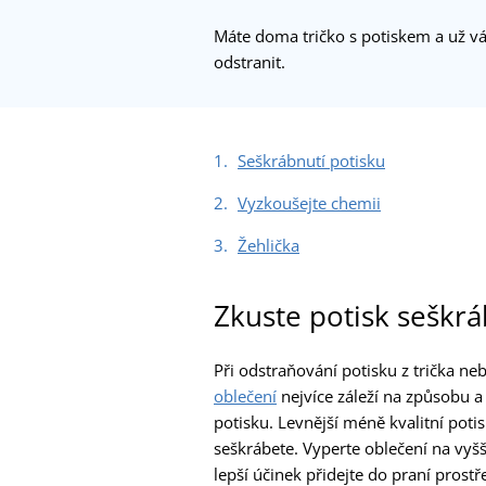
Máte doma tričko s potiskem a už vá
odstranit.
Seškrábnutí potisku
Vyzkoušejte chemii
Žehlička
Zkuste potisk seškr
Při odstraňování potisku z trička ne
oblečení
nejvíce záleží na způsobu a 
potisku. Levnější méně kvalitní poti
seškrábete. Vyperte oblečení na vyšš
lepší účinek přidejte do praní prost