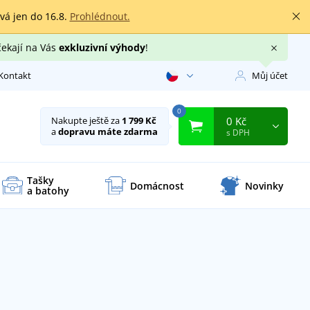
rvá jen do 16.8.
Prohlédnout.
čekají na Vás
exkluzivní výhody
!
Kontakt
Můj účet
0
0 Kč
Nakupte ještě za
1 799 Kč
a
dopravu máte zdarma
s DPH
Tašky
Domácnost
Novinky
a batohy