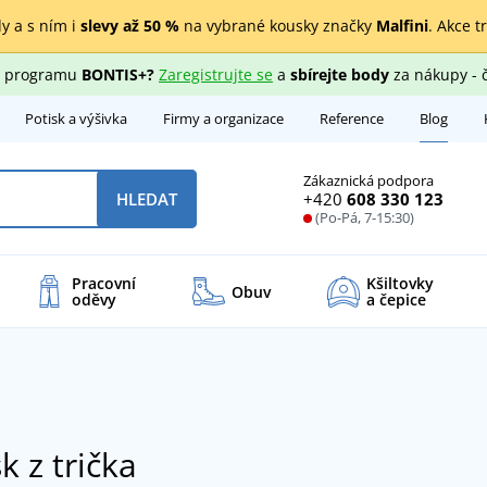
y a s ním i
slevy až 50 %
na vybrané kousky značky
Malfini
. Akce t
ho programu
BONTIS+?
Zaregistrujte se
a
sbírejte body
za nákupy - 
Potisk a výšivka
Firmy a organizace
Reference
Blog
Zákaznická podpora
+420
608 330 123
HLEDAT
(Po-Pá, 7-15:30)
Pracovní
Kšiltovky
Obuv
oděvy
a čepice
k z trička