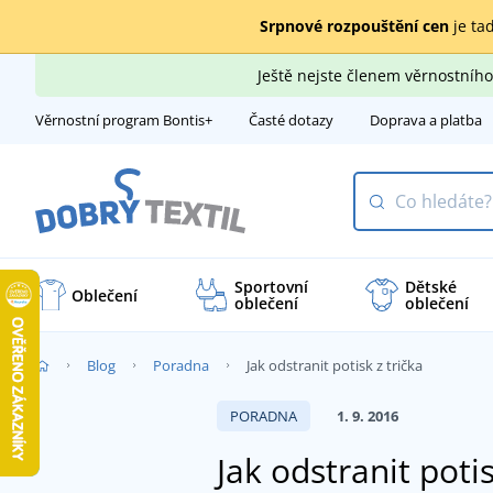
Srpnové rozpouštění cen
je tad
Ještě nejste členem věrnostní
Věrnostní program Bontis+
Časté dotazy
Doprava a platba
Sportovní
Dětské
Oblečení
oblečení
oblečení
Blog
Poradna
Jak odstranit potisk z trička
PORADNA
1. 9. 2016
Jak odstranit potis