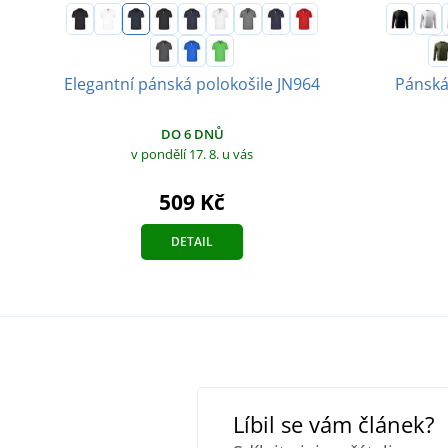
Elegantní pánská polokošile JN964
Pánská
DO 6 DNŮ
v pondělí 17. 8.
u vás
509 Kč
DETAIL
Líbil se vám článek?