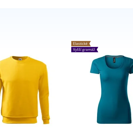
Elastické
Vyšší gramáž