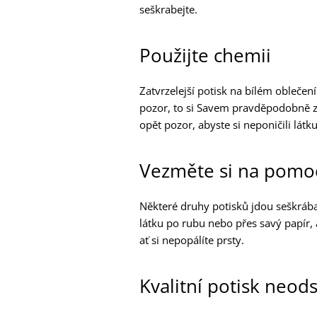
seškrabejte.
Použijte chemii
Zatvrzelejší potisk na bílém oblečen
pozor, to si Savem pravděpodobně zn
opět pozor, abyste si neponičili látku
Vezměte si na pomoc
Některé druhy potisků jdou seškrábat
látku po rubu nebo přes savý papír, 
ať si nepopálíte prsty.
Kvalitní potisk neods