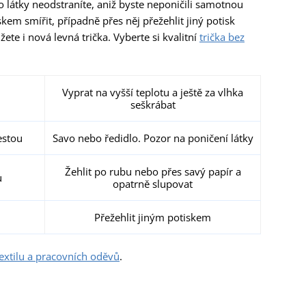
o látky neodstraníte, aniž byste neponičili samotnou
kem smířit, případně přes něj přežehlit jiný potisk
žete i nová levná trička. Vyberte si kvalitní
trička bez
Vyprat na vyšší teplotu a ještě za vlhka
seškrábat
estou
Savo nebo ředidlo. Pozor na poničení látky
Žehlit po rubu nebo přes savý papír a
u
opatrně slupovat
Přežehlit jiným potiskem
textilu a pracovních oděvů
.