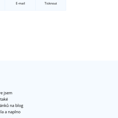
E-mail
Tisknout
ve jsem
 také
lánků na blog
la a naplno