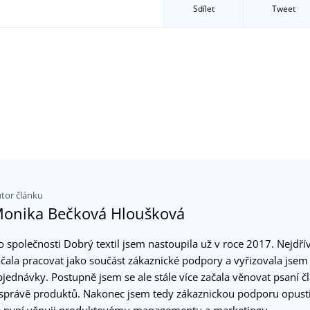
Sdílet
Tweet
tor článku
onika Bečková Hloušková
o společnosti Dobrý textil jsem nastoupila už v roce 2017. Nejdří
ačala pracovat jako součást zákaznické podpory a vyřizovala jsem
bjednávky. Postupně jsem se ale stále více začala věnovat psaní č
 správě produktů. Nakonec jsem tedy zákaznickou podporu opusti
e nyní věnuji produktovému managementu a marketingu.