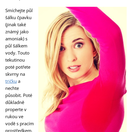
Smíchejte půl
šálku čpavku
(jinak také
známý jako
amoniak) s
půl šálkem
vody. Touto
tekutinou
poté potřete
skvrny na
tričku
a
nechte
působit. Poté
důkladně
properte v
rukou ve
vodě s pracím
prostředkem.