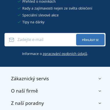
Přehled o novinkách
Rady a zajímavosti nejen ze světa oblečení
Speciální slevové akce
Tipy na dárky
PŘIHLÁSIT SE
Informace o
zpracování osobních údajů
.
Zákaznický servis
O naší firmě
Kontakt
Obchodní podmínky
Z naší poradny
O nás
Doprava a platba