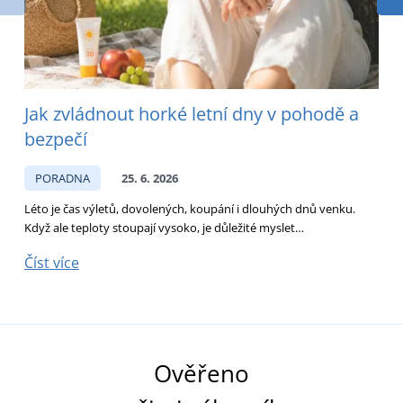
Jak zvládnout horké letní dny v pohodě a
bezpečí
PORADNA
25. 6. 2026
Léto je čas výletů, dovolených, koupání i dlouhých dnů venku.
D
Když ale teploty stoupají vysoko, je důležité myslet…
p
Číst více
Č
Ověřeno