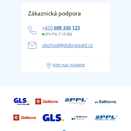
Reference
Vrácení zboží a reklamace
Objevte TEE JAYS - prémiovou dánskou značku s
DobrýTextil pro firmy a organizace
Zákaznická podpora
Potisk a výšivka
tradicí od roku 1976
Blog
Zásady ochrany osobních údajů
Jak zvládnout horké letní dny v pohodě a bezpečí
+420
608 330 123
Affiliate
Věrnostní program BONTIS +
Letní dobrodružství začíná balením aneb připravte
(Po-Pá, 7-15:30)
Kariéra
se na dovolenou bez starostí
obchod@dobrytextil.cz
Tipy na svěží outfity pro pohodové léto
Oblíbené tričko City v hlavní roli: outfity pro každou
Kde nás najdete
příležitost!