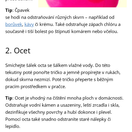
Tip
: Čpavek
se hodí na odstraňování různých skvrn – například od
borůvek
,
kávy
či krému. Také odstraňuje zápach chlóru a
současně i tiší bolest po štípnutí komárem nebo včelou.
2. Ocet
Smíchejte šálek octa se šálkem vlažné vody. Do této
tekutiny poté ponořte tričko a jemně propírejte v rukách,
dokud skvrna nezmizí. Poté tričko přeperte s běžným
pracím prostředkem v pračce.
Tip
: Ocet je vhodný na čištění mnoha ploch v domácnosti.
Odstraňuje vodní kámen a usazeniny, leští zrcadla i skla,
dezinfikuje všechny povrchy a hubí dokonce i plevel.
Pomocí octa také snadno odstraníte staré nálepky či
lepidlo.