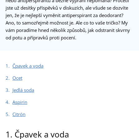
nebo antiperspirantu a běžné vyprání nepomáhá? Pročetli
jste už desítky příspěvků v diskuzích, ale všude se dozvíte
jen, že je nejlepší vyměnit antiperspirant za deodorant?
Ano, to samozřejmě možnost je. Ale co to vaše tričko? My
vám poradíme hned několik způsobů, jak odstranit skvrny
od potu a přípravků proti pocení.
Čpavek a voda
Ocet
Jedlá soda
Aspirin
Citrón
1. Čpavek a voda