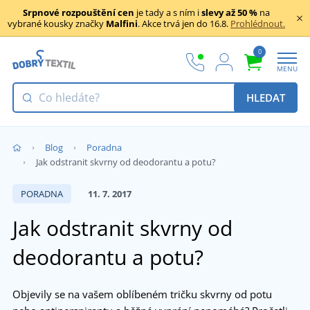
Srpnové rozpouštění cen
je tady a s ním i
slevy až 50 %
na
vybrané kousky značky
Malfini
. Akce trvá jen do 16.8.
Prohlédnout.
0
MENU
HLEDAT
Blog
Poradna
Jak odstranit skvrny od deodorantu a potu?
PORADNA
11. 7. 2017
Jak odstranit skvrny od
deodorantu a potu?
Objevily se na vašem oblíbeném tričku skvrny od potu