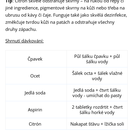
Tip
: Citron skvěle odstraňuje skvrny – na rukou od řepy či
jiné ingredience, pigmentové skvrny na kůži nebo třeba na
ubrusu od kávy či čaje. Funguje také jako skvělá dezinfekce,
změkčuje tvrdou kůži na patách a odstraňuje všechny
druhy zápachu.
Shrnutí dávkování:
Půl šálku čpavku + půl
Čpavek
šálku vody
Šálek octa + šálek vlažné
Ocet
vody
Jedlá soda + čtvrt šálku
Jedlá soda
vody - umíchat do pasty
2 tabletky rozdrtit + čtvrt
Aspirin
šálku horké vody
Citrón
Nakapat šťávu + lžička soli