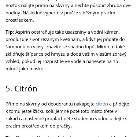
Roztok nalijte přímo na skvrny a nechte působit zhruba dvě
hodiny. Následně vyperte v pračce s běžným pracím
prostředkem.
Tip
: Aspirin odstraňuje také usazeniny a vodní kámen,
prodlužuje život řezaným květinám, a když jej přidáte do
šamponu na vlasy, zbavíte se snadno lupů. Mimo to také
zklidňuje štípance od hmyzu a dodá vašim vlasům zdravý
vzhled, pokud jej rozpustíte ve vodě a nanesete na 15
minut jako masku.
5. Citrón
Přímo na skvrny od deodorantu nakapejte
citrón
a přidejte
k tomu ještě lžičku soli. Jemně poté toto místo třete v
rukách a následně propláchněte studenou vodou a dejte s
pracím prostředkem do pračky.