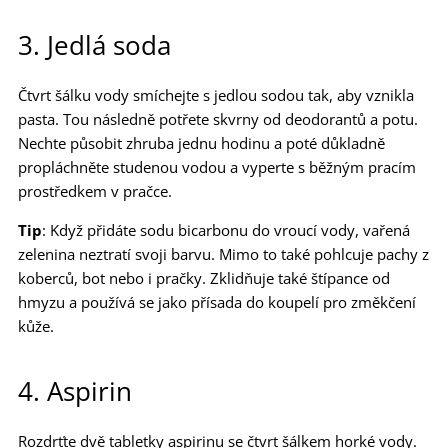
3. Jedlá soda
Čtvrt šálku vody smíchejte s jedlou sodou tak, aby vznikla
pasta. Tou následně potřete skvrny od deodorantů a potu.
Nechte působit zhruba jednu hodinu a poté důkladně
propláchněte studenou vodou a vyperte s běžným pracím
prostředkem v pračce.
Tip
: Když přidáte sodu bicarbonu do vroucí vody, vařená
zelenina neztratí svoji barvu. Mimo to také pohlcuje pachy z
koberců, bot nebo i pračky. Zklidňuje také štípance od
hmyzu a používá se jako přísada do koupelí pro změkčení
kůže.
4. Aspirin
Rozdrťte dvě tabletky aspirinu se čtvrt šálkem horké vody.