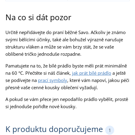
Na co si dát pozor
Určitě nepřidávejte do praní běžné Savo. Ačkoliv je známo
svými bělícími účinky, také ale bohužel výrazně narušuje
strukturu vláken a může se vám brzy stát, že se vaše
oblíbené tričko jednoduše rozpadne.
Pamatujete na to, že bílé prádlo byste měli prát minimálně
na 60 °C. Přečtěte si náš článek,
jak prát bílé prádlo
a ještě
se podívejte na
prací symboly
, které vám napoví, jakou péči
přesně vaše cenné kousky oblečení vyžadují.
A pokud se vám přece jen nepodařilo prádlo vybělit, prostě
si jednoduše pořiďte nové kousky.
K produktu doporučujeme
1