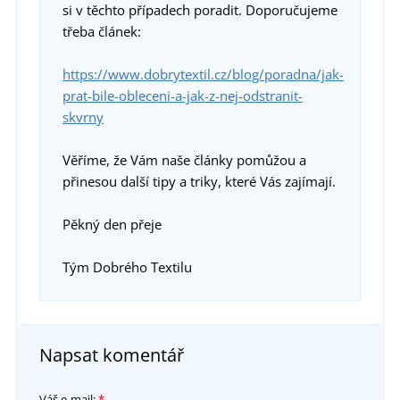
si v těchto případech poradit. Doporučujeme
třeba článek:
https://www.dobrytextil.cz/blog/poradna/jak-
prat-bile-obleceni-a-jak-z-nej-odstranit-
skvrny
Věříme, že Vám naše články pomůžou a
přinesou další tipy a triky, které Vás zajímají.
Pěkný den přeje
Tým Dobrého Textilu
Napsat komentář
Váš e-mail:
*