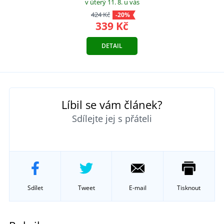
v úterý 11. 8.
u vás
424 Kč
-20%
339 Kč
DETAIL
Líbil se vám článek?
Sdílejte jej s přáteli
Sdílet
Tweet
E-mail
Tisknout