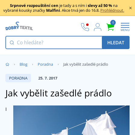
Srpnové rozpouštění cen
je tady a s ním i
slevy až 50 %
na
vybrané kousky značky
Malfini
. Akce trvá jen do 16.8.
Prohlédnout.
0
MENU
HLEDAT
Blog
Poradna
Jak vybělit zašedlé prádlo
PORADNA
25. 7. 2017
Jak vybělit zašedlé prádlo
I