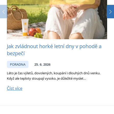
Jak zvládnout horké letní dny v pohodě a
bezpečí
PORADNA
25. 6. 2026
Léto je čas výletů, dovolených, koupání i dlouhých dnů venku.
D
Když ale teploty stoupají vysoko, je důležité myslet…
p
Číst více
Č