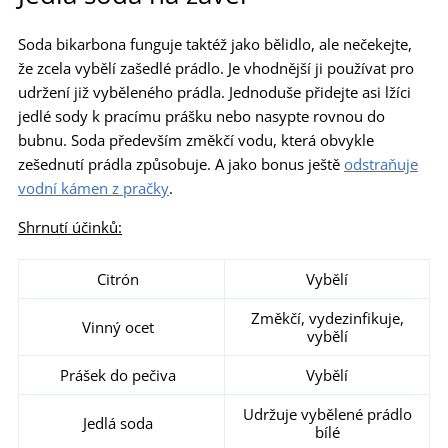
Soda bikarbona funguje taktéž jako bělidlo, ale nečekejte,
že zcela vybělí zašedlé prádlo. Je vhodnější ji používat pro
udržení již vyběleného prádla. Jednoduše přidejte asi lžíci
jedlé sody k pracímu prášku nebo nasypte rovnou do
bubnu. Soda především změkčí vodu, která obvykle
zešednutí prádla způsobuje. A jako bonus ještě
odstraňuje
vodní kámen z pračky
.
Shrnutí účinků:
Citrón
Vybělí
Změkčí, vydezinfikuje,
Vinný ocet
vybělí
Prášek do pečiva
Vybělí
Udržuje vybělené prádlo
Jedlá soda
bílé