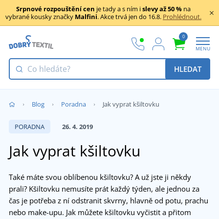
Srpnové rozpouštění cen
je tady a s ním i
slevy až 50 %
na
vybrané kousky značky
Malfini
. Akce trvá jen do 16.8.
Prohlédnout.
0
MENU
HLEDAT
Blog
Poradna
Jak vyprat kšiltovku
PORADNA
26. 4. 2019
Jak vyprat kšiltovku
Také máte svou oblíbenou kšiltovku? A už jste ji někdy
prali? Kšiltovku nemusíte prát každý týden, ale jednou za
čas je potřeba z ní odstranit skvrny, hlavně od potu, prachu
nebo make-upu. Jak můžete kšiltovku vyčistit a přitom