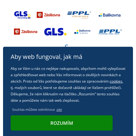
Aby web fungoval, jak má
Aby se Vám u nás co nejlépe nakupovalo, abychom mohli vylepšovat
a zpřehledňovat web nebo Vás informovat o skvělých novinkách a
akcích. Proto od Vás potřebujeme souhlas se zpracováním
cookies
,
tj. malých souborů, které se dočasně ukládají ve Vašem prohlížeči.
Děkujeme, že nám kliknutím na tlačítko „Rozumím“ tento souhlas
Sledujte nás na sociálních sítích
dáte a pomůžete nám tak web zlepšovat.
Souhlas můžete odmítnout
zde
ROZUMÍM
© 2011 - 2026, Dual Trade s.r.o. | Technicky zajišťuje
Simplia.cz
.