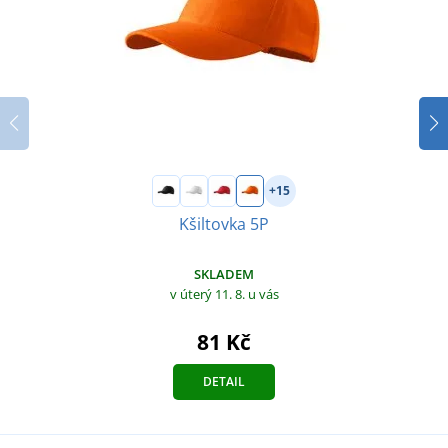
+15
Kšiltovka 5P
SKLADEM
v úterý 11. 8.
u vás
81 Kč
DETAIL