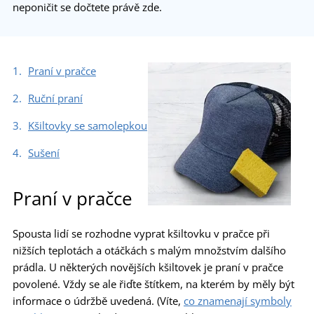
neponičit se dočtete právě zde.
Praní v pračce
Ruční praní
Kšiltovky se samolepkou
Sušení
Praní v pračce
Spousta lidí se rozhodne vyprat kšiltovku v pračce při
nižších teplotách a otáčkách s malým množstvím dalšího
prádla. U některých novějších kšiltovek je praní v pračce
povolené. Vždy se ale řiďte štítkem, na kterém by měly být
informace o údržbě uvedená. (Víte,
co znamenají symboly