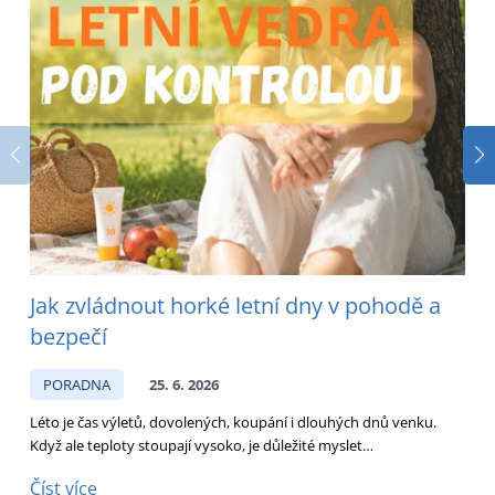
Jak zvládnout horké letní dny v pohodě a
bezpečí
PORADNA
25. 6. 2026
Léto je čas výletů, dovolených, koupání i dlouhých dnů venku.
D
Když ale teploty stoupají vysoko, je důležité myslet…
p
Číst více
Č