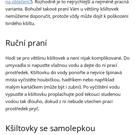
na oblečení?
). Rozhodně je to nejrychlejší a nejméně pracná
varianta. Bohužel takové praní Vám u většiny kšiltovek
nemůžeme doporučit, protože vždy může dojít k poškození
tvrdého kšiltu.
Ruční praní
Hodí se pro většinu kšiltovek a není nijak komplikované. Do
umyvadla si napusťte vlažnou vodu a dejte do ní prací
prostředek. Kšiltovku do vody ponořte a nejvíce špinavá
místa vyčistěte houbičkou, hadříkem nebo například
malým kartáčkem (může být i zubní). Po vyčištění vodu
vypusťte a kšiltovku proplachujte pod tekoucí studenou
vodou tak dlouho, dokud z ní nebude všechen prací
prostředek pryč.
Kšiltovky se samolepkou