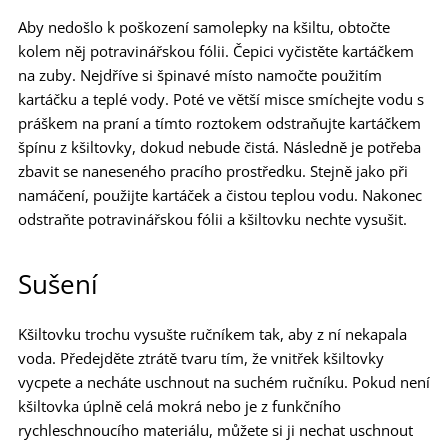
Aby nedošlo k poškození samolepky na kšiltu, obtočte
kolem něj potravinářskou fólii. Čepici vyčistěte kartáčkem
na zuby. Nejdříve si špinavé místo namočte použitím
kartáčku a teplé vody. Poté ve větší misce smíchejte vodu s
práškem na praní a tímto roztokem odstraňujte kartáčkem
špínu z kšiltovky, dokud nebude čistá. Následně je potřeba
zbavit se naneseného pracího prostředku. Stejně jako při
namáčení, použijte kartáček a čistou teplou vodu. Nakonec
odstraňte potravinářskou fólii a kšiltovku nechte vysušit.
Sušení
Kšiltovku trochu vysušte ručníkem tak, aby z ní nekapala
voda. Předejděte ztrátě tvaru tím, že vnitřek kšiltovky
vycpete a necháte uschnout na suchém ručníku. Pokud není
kšiltovka úplně celá mokrá nebo je z funkčního
rychleschnoucího materiálu, můžete si ji nechat uschnout