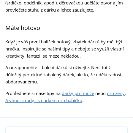
(srdíčko, obdélník, apod.), děrovačkou uděláte otvor a jím
provlečete stuhu z dárku a lehce zauzlujete.
Máte hotovo
Když je váš první balíček hotový, zbytek dárků by měl být
hračka. Inspirujte se našimi tipy a nebojte se využít vlastní
kreativity, fantazii se meze nekladou.
A nezapomeňte – balení dárků si užívejte. Není totiž
důležitý perfektně zabalený dárek, ale to, že udělá radost
obdarovanému.
Prohlédněte si naše tipy na
dárky pro muže
nebo
pro ženy
.
A víme si rady i s dárkem pro babičku
.