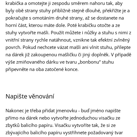
krabička a omotejte ji zespodu směrem nahoru tak, aby
byly obě strany stuhy přibližně stejně dlouhé, překřižte je a
pokračujte s omotáním druhé strany, až se dostanete na
horní část, kterou máte dole. Poté krabičku otočte a ze
stuhy vytvořte mašli. Použít můžete i nůžky a stuhu s nimi z
vnitřní strany rychle natáhnout, vznikne tak efektní zvlněný
povrch. Pokud nechcete vázat mašli ani vlnit stuhu, přilepte
na dárek již zakoupenou mašličku či jiný doplněk. V případě
výše zmiňovaného dárku ve tvaru „bonbonu“ stuhu
připevněte na oba zatočené konce.
Napište věnování
Nakonec je třeba přidat jmenovku - buď jméno napište
přímo na dárek nebo vytvořte jednoduchou visačku ze
zbytků balicího papíru. Visačku vytvoříte tak, že si ze
zbývajícího balicího papíru vystřihnete požadovaný tvar