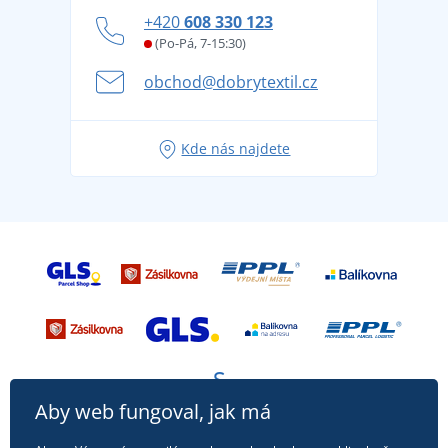
Zásady ochrany osobních údajů
Jak zvládnout horké letní dny v pohodě a bezpečí
+420
608 330 123
Affiliate
Věrnostní program BONTIS +
Letní dobrodružství začíná balením aneb připravte
(Po-Pá, 7-15:30)
Kariéra
se na dovolenou bez starostí
obchod@dobrytextil.cz
Tipy na svěží outfity pro pohodové léto
Oblíbené tričko City v hlavní roli: outfity pro každou
Kde nás najdete
příležitost!
Aby web fungoval, jak má