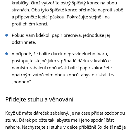
krabičky, čímž vytvoříte ostrý špičatý konec na obou
stranách. Oba tyto špičaté konce přehněte naproti sobě
a připevněte lepicí páskou. Pokračujte stejně i na
protilehlém konci.
Pokud Vám kdekoli papír přečnívá, jednoduše jej
odstřihněte.
V případě, že balíte dárek nepravidelného tvaru,
postupujte stejně jako v případě dárku v krabičce,
namísto zabalení rohů však balicí papír zakončete
opatrným zatočením obou konců, abyste získali tzv.
„bonbon“.
Přidejte stuhu a věnování
Když už máte dáreček zabalený, je na čase přidat ozdobnou
stuhu. Dárek položte tak, abyste měli jeho spodní část
nahoře. Nachystejte si stuhu v délce přibližně 5x delší než je