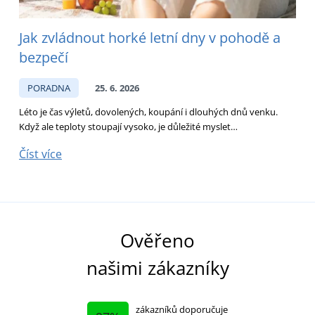
Jak zvládnout horké letní dny v pohodě a
bezpečí
PORADNA
25. 6. 2026
Léto je čas výletů, dovolených, koupání i dlouhých dnů venku.
D
Když ale teploty stoupají vysoko, je důležité myslet…
p
Číst více
Č
Ověřeno
našimi zákazníky
zákazníků doporučuje