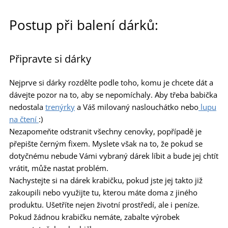
Postup při balení dárků:
Připravte si dárky
Nejprve si dárky rozdělte podle toho, komu je chcete dát a
dávejte pozor na to, aby se nepomíchaly. Aby třeba babička
nedostala
trenýrky
a Váš milovaný naslouchátko nebo
lupu
na čtení
:)
Nezapomeňte odstranit všechny cenovky, popřípadě je
přepište černým fixem. Myslete však na to, že pokud se
dotyčnému nebude Vámi vybraný dárek líbit a bude jej chtít
vrátit, může nastat problém.
Nachystejte si na dárek krabičku, pokud jste jej takto již
zakoupili nebo využijte tu, kterou máte doma z jiného
produktu. Ušetříte nejen životní prostředí, ale i peníze.
Pokud žádnou krabičku nemáte, zabalte výrobek