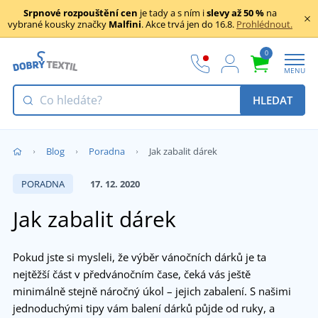
Srpnové rozpouštění cen
je tady a s ním i
slevy až 50 %
na
vybrané kousky značky
Malfini
. Akce trvá jen do 16.8.
Prohlédnout.
0
MENU
HLEDAT
Blog
Poradna
Jak zabalit dárek
PORADNA
17. 12. 2020
Jak zabalit dárek
Pokud jste si mysleli, že výběr vánočních dárků je ta
nejtěžší část v předvánočním čase, čeká vás ještě
minimálně stejně náročný úkol – jejich zabalení. S našimi
jednoduchými tipy vám balení dárků půjde od ruky, a