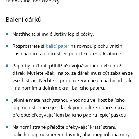
samostatně, bez krabičky.
Balení dárků
Nastříhejte si malé útržky lepicí pásky.
Rozprostřete si
balicí papír
na rovnou plochu vnitřní
částí nahoru a doprostřed položte dárek v krabičce.
Papír by měl mít přibližně dvojnásobnou délku než
dárek. Myslete však i na to, že dárek musí být zabalen ze
všech stran. Nechte si proto rezervu nejen na bocích, ale
i na horním a dolním okraji balicího papíru.
Jakmile máte nachystanou vhodnou velikost balícího
papíru, ustřihněte jej, dárek jím obalte z obou stran a
přelepte přebývající lem balicího papíru lepicí páskou.
Na horní straně přeložte přebývající kratší stranu
balicího papíru směrem dovnitř, aby obepnul oba rohy