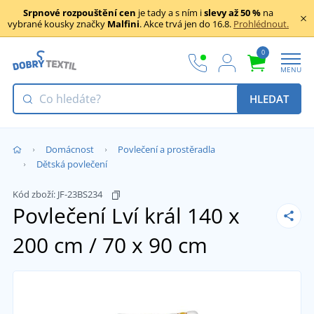
Srpnové rozpouštění cen
je tady a s ním i
slevy až 50 %
na
vybrané kousky značky
Malfini
. Akce trvá jen do 16.8.
Prohlédnout.
0
MENU
HLEDAT
Domácnost
Povlečení a prostěradla
Dětská povlečení
Kód zboží:
JF-23BS234
Povlečení Lví král
140 x
200 cm / 70 x 90 cm