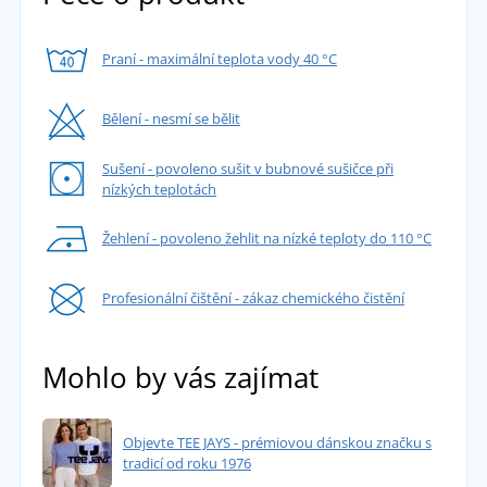
Praní - maximální teplota vody 40 °C
Bělení - nesmí se bělit
Sušení - povoleno sušit v bubnové sušičce při
nízkých teplotách
Žehlení - povoleno žehlit na nízké teploty do 110 °C
Profesionální čištění - zákaz chemického čistění
Mohlo by vás zajímat
Objevte TEE JAYS - prémiovou dánskou značku s
tradicí od roku 1976