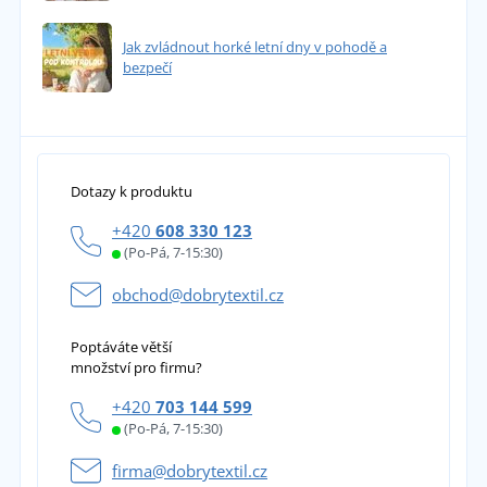
Jak zvládnout horké letní dny v pohodě a
bezpečí
Dotazy k produktu
+420
608 330 123
(Po-Pá, 7-15:30)
obchod@dobrytextil.cz
Poptáváte větší
množství pro firmu?
+420
703 144 599
(Po-Pá, 7-15:30)
firma@dobrytextil.cz