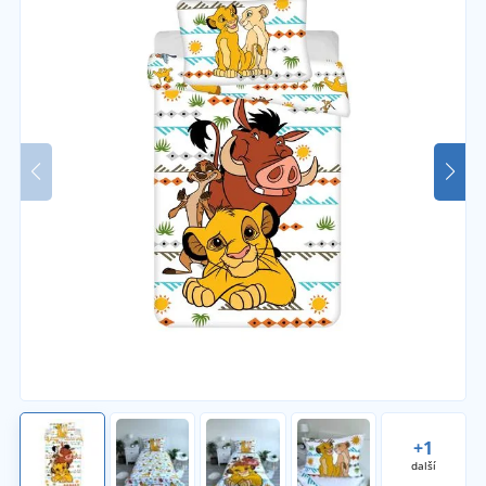
+1
další