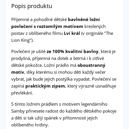
Popis produktu
Příjemné a pohodlné dětské
bavlněné ložní
povlečení s roztomilým motivem
kreslených
postav z oblíbeného filmu
Lví král
(v originále "The
Lion King").
Povlečení je ušité
ze 100% kvalitní bavlny
, která je
prodyšná, příjemná na dotek a šetrná i k citlivé
dětské pokožce. Ložní prádlo má
oboustranný
motiv
, díky kterému si mohou děti každý večer
vybrat, jak bude jejich postýlka vypadat. Povlečení se
zapíná
praktickým zipem
, který výrazně usnadňuje
převlékání.
S tímto ložním prádlem s motivem legendárního
Samby přinesete radost do každého dětského pokoje
a děti si tak užijí spánek v přítomnosti jejich
oblíbeného hrdiny.