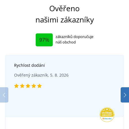
Ověřeno
našimi zákazníky
zákazníků doporučuje
97%
náš obchod
Rychlost dodáni
+9
Jersey prostěradlo s elastanem
Ověřený zákazník, 5. 8. 2026
Povlečení Fotbal
DO 6 DNŮ
v pátek 14. 8.
u vás
SKLADEM
522 Kč
v pátek 7. 8.
u vás
DETAIL
555 Kč