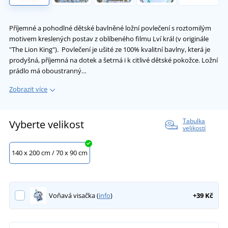
Příjemné a pohodlné dětské bavlněné ložní povlečení s roztomilým
motivem kreslených postav z oblíbeného filmu Lví král (v originále
"The Lion King"). Povlečení je ušité ze 100% kvalitní bavlny, která je
prodyšná, příjemná na dotek a šetrná i k citlivé dětské pokožce. Ložní
prádlo má oboustranný…
Zobrazit více
Tabulka
Vyberte velikost
velikostí
140 x 200 cm / 70 x 90 cm
Voňavá visačka (
info
)
+39 Kč