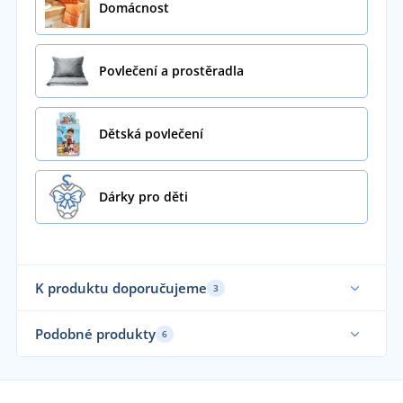
Domácnost
Povlečení a prostěradla
Dětská povlečení
Dárky pro děti
K produktu doporučujeme
3
Sami používáme
Sa
Podobné produkty
6
Vyrobeno v ČR
Vy