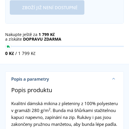
ZBOŽÍ JIŽ NENÍ DOSTUPNÉ
Nakupte ještě za
1 799 Kč
a získáte
DOPRAVU ZDARMA
0 Kč
/ 1 799 Kč
Popis a parametry
Popis produktu
Kvalitní dámská mikina z pleteniny z 100% polyesteru
2
v gramáži 280 g/m
. Bunda má šňůrkami stažitelnou
kapuci napevno, zapínání na zip. Rukávy i pas jsou
zakončeny pružnou manžetou, aby bunda lépe padla.