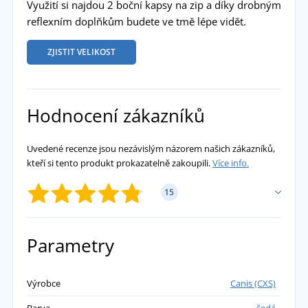
Využití si najdou 2 boční kapsy na zip a díky drobným
reflexním doplňkům budete ve tmě lépe vidět.
ZJISTIT VELIKOST
Hodnocení zákazníků
Uvedené recenze jsou nezávislým názorem našich zákazníků,
kteří si tento produkt prokazatelně zakoupili.
Více info.
15
PŘIDAT VLASTNÍ HODNOCENÍ
Parametry
Šchara
Výrobce
Canis (CXS)
Barva
šedá