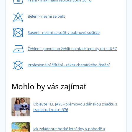
Praní - maximální teplota vody 30 °C
Bělení - nesmí se bělit
Sušení - nesmí se sušit v bubnové sušičce
Žehlení - povoleno žehlit na nízké teploty do 110 °C
Profesionální čištění - zákaz chemického čistění
Mohlo by vás zajímat
Objevte TEE JAYS - prémiovou dánskou značku s
tradicí od roku 1976
Jak zvládnout horké letní dny v pohodě a