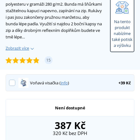
polyesteru v gramáži 280 g/m2. Bunda má šňůrkami
stažitelnou kapuci napevno, zapínání na zip. Rukávy
i pas jsou zakončeny pružnou manžetou, aby
Na tento
bunda lépe padla. Využití si najdou 2 boční kapsy na
produkt
zip a díky drobným reflexním doplňkům budete ve
nabízíme
tmě lépe…
také potisk
a výšivku
Zobrazit více
15
Voňavá visačka (
info
)
+39 Kč
Není dostupné
387 Kč
320 Kč
bez DPH