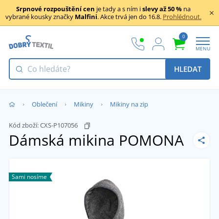
Srpnové rozpouštění cen
je tady a s ním i
slevy až 50 %
na
vybrané kousky značky
Malfini
. Akce trvá jen do 16.8.
Prohlédnout.
0
MENU
HLEDAT
Oblečení
Mikiny
Mikiny na zip
Kód zboží:
CXS-P107056
Dámská mikina POMONA
Sami nosíme