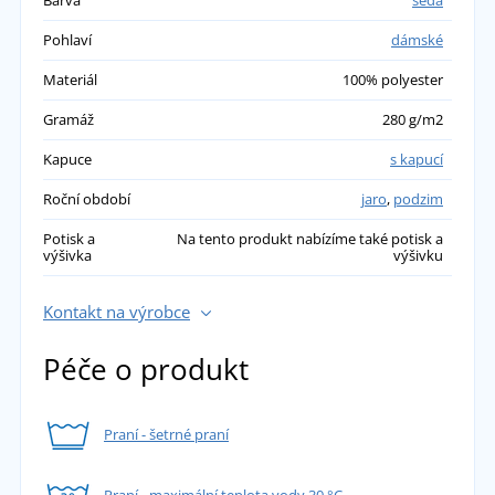
Mikina místo bundy, úžasné vlastnosti, dobře
sedí a lichotivý střih. I když podle měr bych
Pohlaví
dámské
měla mít L, koupila jsem M a bohatě stačí,
Materiál
100% polyester
vecpu pod to ještě další silné vrstvy oblečení v
pohodě. Bezvadná.
Gramáž
280 g/m2
přidáno 21.01.2022
Kapuce
s kapucí
Roční období
jaro
,
podzim
Potisk a
Na tento produkt nabízíme také potisk a
výšivka
výšivku
Kontakt na výrobce
Péče o produkt
Praní - šetrné praní