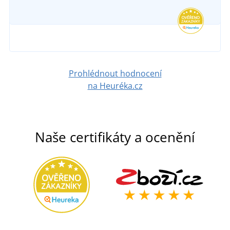
177 Kč
v úterý 11. 8.
u vás
DETAIL
743 Kč
DETAIL
Prohlédnout hodnocení
na Heuréka.cz
Naše certifikáty a ocenění