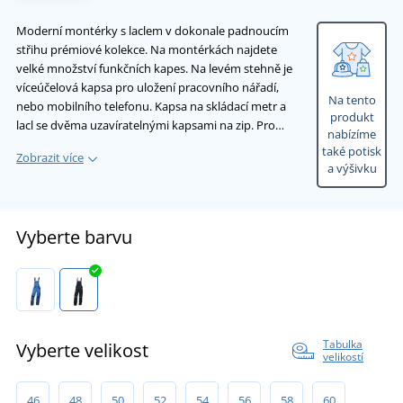
Moderní montérky s laclem v dokonale padnoucím
střihu prémiové kolekce. Na montérkách najdete
velké množství funkčních kapes. Na levém stehně je
víceúčelová kapsa pro uložení pracovního nářadí,
Na tento
nebo mobilního telefonu. Kapsa na skládací metr a
produkt
lacl se dvěma uzavíratelnými kapsami na zip. Pro…
nabízíme
také potisk
Zobrazit více
a výšivku
Vyberte barvu
Tabulka
Vyberte velikost
velikostí
46
48
50
52
54
56
58
60