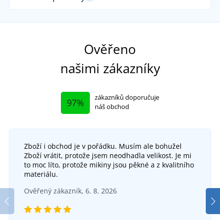
Ověřeno
našimi zákazníky
zákazníků doporučuje
97%
náš obchod
Zboží i obchod je v pořádku. Musím ale bohužel
Zboží vrátit, protože jsem neodhadla velikost. Je mi
Nákoleníky JOE - 2 kusy v balení
to moc líto, protože mikiny jsou pěkné a z kvalitního
+1
materiálu.
Montérkové kalhoty s laclem ORION KRYŠTOF
SKLADEM
Ověřený zákazník, 6. 8. 2026
v úterý 11. 8.
u vás
SKLADEM