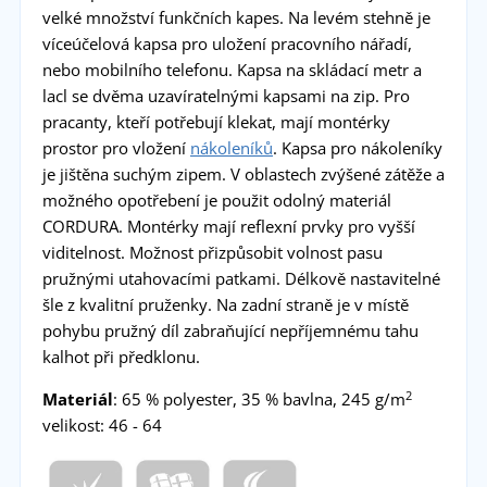
velké množství funkčních kapes. Na levém stehně je
víceúčelová kapsa pro uložení pracovního nářadí,
nebo mobilního telefonu. Kapsa na skládací metr a
lacl se dvěma uzavíratelnými kapsami na zip. Pro
pracanty, kteří potřebují klekat, mají montérky
prostor pro vložení
nákoleníků
. Kapsa pro nákoleníky
je jištěna suchým zipem. V oblastech zvýšené zátěže a
možného opotřebení je použit odolný materiál
CORDURA. Montérky mají reflexní prvky pro vyšší
viditelnost. Možnost přizpůsobit volnost pasu
pružnými utahovacími patkami. Délkově nastavitelné
šle z kvalitní pruženky. Na zadní straně je v místě
pohybu pružný díl zabraňující nepříjemnému tahu
kalhot při předklonu.
2
Materiál
: 65 % polyester, 35 % bavlna, 245 g/m
velikost: 46 - 64