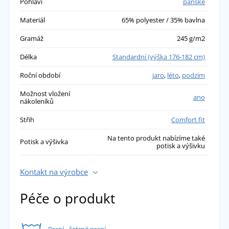
Pohlaví
pánské
Materiál
65% polyester / 35% bavlna
Gramáž
245 g/m2
Délka
Standardní (výška 176-182 cm)
Roční období
jaro
,
léto
,
podzim
Možnost vložení
ano
nákoleníků
Střih
Comfort fit
Na tento produkt nabízíme také
Potisk a výšivka
potisk a výšivku
Kontakt na výrobce
Péče o produkt
Praní - šetrné praní