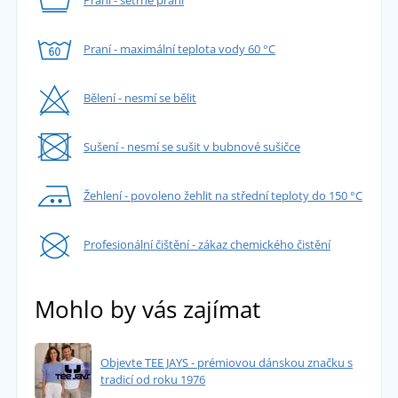
Praní - maximální teplota vody 60 °C
Bělení - nesmí se bělit
Sušení - nesmí se sušit v bubnové sušičce
Žehlení - povoleno žehlit na střední teploty do 150 °C
Profesionální čištění - zákaz chemického čistění
Mohlo by vás zajímat
Objevte TEE JAYS - prémiovou dánskou značku s
tradicí od roku 1976