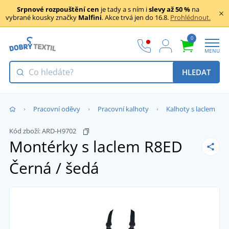
Srpnové rozpouštění cen
je tady a s ním i
slevy až 50 %
na
vybrané kousky značky
Malfini
. Akce trvá jen do 16.8.
Prohlédnout.
0
MENU
HLEDAT
Pracovní oděvy
Pracovní kalhoty
Kalhoty s laclem
Kód zboží:
ARD-H9702
Montérky s laclem R8ED
Černá / šedá