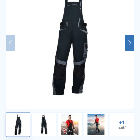
+1
další