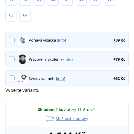
62
64
Voňavá visačka (
info
)
+39 Kč
Pracovní nákoleník (
info
)
+79 Kč
Svinovací metr (
info
)
+52 Kč
Vyberte variantu
Skladem
1 ks
v úterý 11. 8.
u vás
Možnosti dopravy