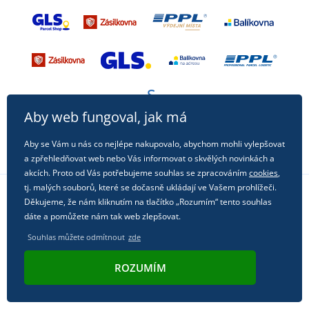
Aby web fungoval, jak má
Aby se Vám u nás co nejlépe nakupovalo, abychom mohli vylepšovat
a zpřehledňovat web nebo Vás informovat o skvělých novinkách a
akcích. Proto od Vás potřebujeme souhlas se zpracováním
cookies
,
tj. malých souborů, které se dočasně ukládají ve Vašem prohlížeči.
Děkujeme, že nám kliknutím na tlačítko „Rozumím“ tento souhlas
Sledujte nás na sociálních sítích
dáte a pomůžete nám tak web zlepšovat.
Souhlas můžete odmítnout
zde
ROZUMÍM
© 2011 - 2026, Dual Trade s.r.o. | Technicky zajišťuje
Simplia.cz
.