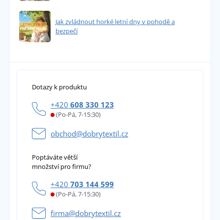
Jak zvládnout horké letní dny v pohodě a
bezpečí
Dotazy k produktu
+420
608 330 123
(Po-Pá, 7-15:30)
obchod@dobrytextil.cz
Poptáváte větší
množství pro firmu?
+420
703 144 599
(Po-Pá, 7-15:30)
firma@dobrytextil.cz