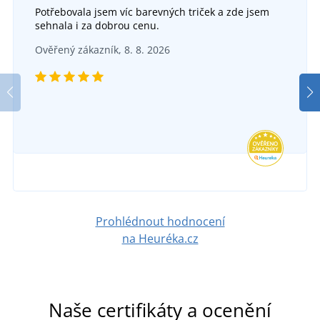
Potřebovala jsem víc barevných triček a zde jsem
sehnala i za dobrou cenu.
Montérky s laclem R8ED
Ověřený zákazník, 8. 8. 2026
Textilní opasek CXS NAVAH
SKLADEM
ve středu 12. 8.
u vás
SKLADEM
1 644 Kč
ve středu 12. 8.
u vás
DETAIL
193 Kč
DETAIL
Prohlédnout hodnocení
na Heuréka.cz
Naše certifikáty a ocenění