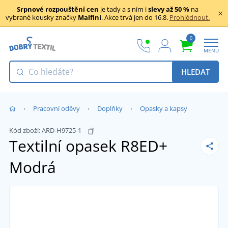
Srpnové rozpouštění cen
je tady a s ním i
slevy až 50 %
na
vybrané kousky značky
Malfini
. Akce trvá jen do 16.8.
Prohlédnout.
0
MENU
HLEDAT
Pracovní oděvy
Doplňky
Opasky a kapsy
Kód zboží:
ARD-H9725-1
Textilní opasek R8ED+
Modrá