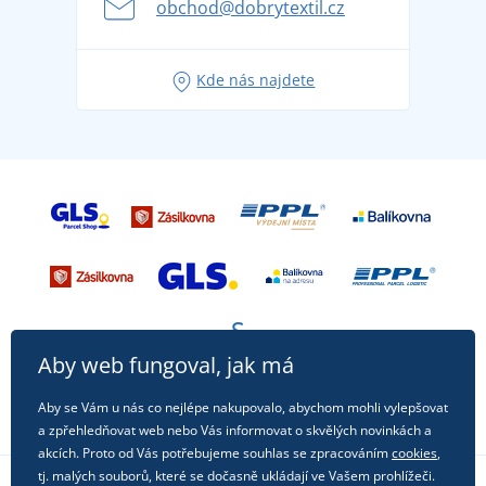
obchod@dobrytextil.cz
Tipy na svěží outfity pro pohodové léto
Oblíbené tričko City v hlavní roli: outfity pro každou
Kde nás najdete
příležitost!
Aby web fungoval, jak má
Aby se Vám u nás co nejlépe nakupovalo, abychom mohli vylepšovat
a zpřehledňovat web nebo Vás informovat o skvělých novinkách a
akcích. Proto od Vás potřebujeme souhlas se zpracováním
cookies
,
tj. malých souborů, které se dočasně ukládají ve Vašem prohlížeči.