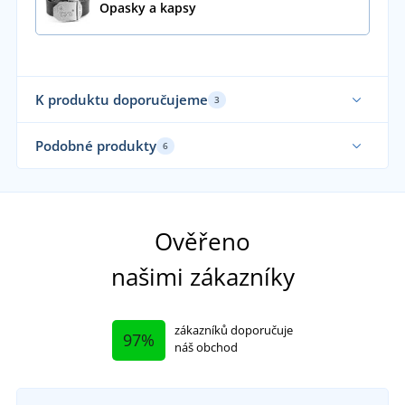
Opasky a kapsy
K produktu doporučujeme
3
Sa
Podobné produkty
6
Sami nosíme
Ověřeno
našimi zákazníky
zákazníků doporučuje
97%
náš obchod