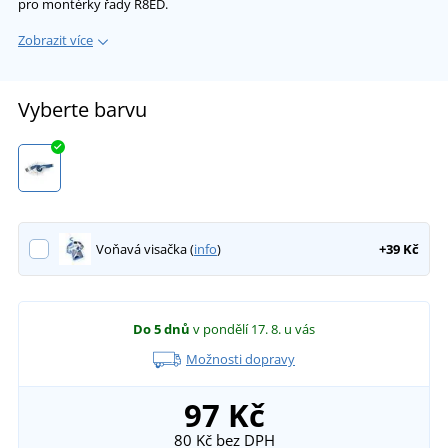
pro montérky řady R8ED.
Zobrazit více
Vyberte barvu
Voňavá visačka (
info
)
+39 Kč
Do 5 dnů
v pondělí 17. 8.
u vás
Možnosti dopravy
97 Kč
80 Kč
bez DPH