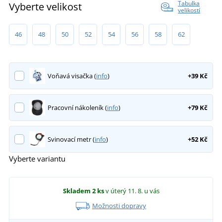
Tabulka
Vyberte velikost
velikostí
46
48
50
52
54
56
58
62
Voňavá visačka (
info
)
+39 Kč
Pracovní nákoleník (
info
)
+79 Kč
Svinovací metr (
info
)
+52 Kč
Vyberte variantu
Skladem
2 ks
v úterý 11. 8.
u vás
Možnosti dopravy