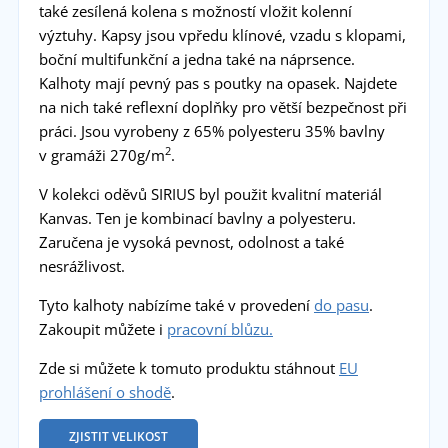
také zesílená kolena s možností vložit kolenní
výztuhy. Kapsy jsou vpředu klínové, vzadu s klopami,
boční multifunkční a jedna také na náprsence.
Kalhoty mají pevný pas s poutky na opasek. Najdete
na nich také reflexní doplňky pro větší bezpečnost při
práci. Jsou vyrobeny z 65% polyesteru 35% bavlny
2
v gramáži 270g/m
.
V kolekci oděvů SIRIUS byl použit kvalitní materiál
Kanvas. Ten je kombinací bavlny a polyesteru.
Zaručena je vysoká pevnost, odolnost a také
nesrážlivost.
Tyto kalhoty nabízíme také v provedení
do pasu
.
Zakoupit můžete i
pracovní blůzu.
Zde si můžete k tomuto produktu stáhnout
EU
prohlášení o shodě
.
ZJISTIT VELIKOST