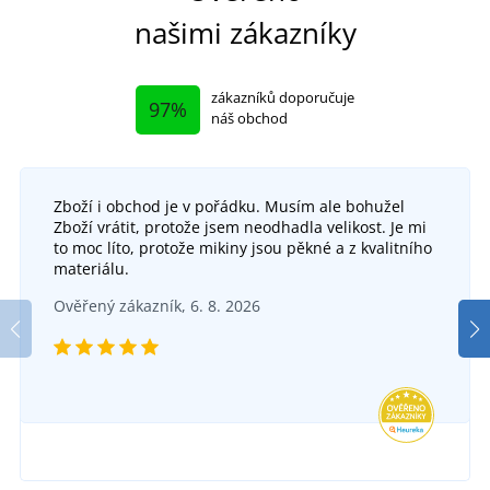
našimi zákazníky
zákazníků doporučuje
97%
náš obchod
Zboží i obchod je v pořádku. Musím ale bohužel
Zboží vrátit, protože jsem neodhadla velikost. Je mi
Textilní opasek CXS NAVAH
to moc líto, protože mikiny jsou pěkné a z kvalitního
materiálu.
Pracovní kalhoty s laclem CXS PHOENIX CRONOS
SKLADEM
Ověřený zákazník, 6. 8. 2026
v úterý 11. 8.
u vás
DO 5 DNŮ
193 Kč
v pátek 14. 8.
u vás
DETAIL
468 Kč
DETAIL