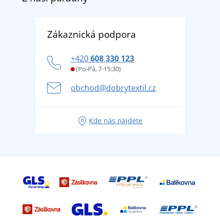
Doprava a platba
Reference
Vrácení zboží a reklamace
Objevte TEE JAYS - prémiovou dánskou značku s
DobrýTextil pro firmy a organizace
Zákaznická podpora
Potisk a výšivka
tradicí od roku 1976
Blog
Zásady ochrany osobních údajů
Jak zvládnout horké letní dny v pohodě a bezpečí
+420
608 330 123
Affiliate
Věrnostní program BONTIS +
Letní dobrodružství začíná balením aneb připravte
(Po-Pá, 7-15:30)
Kariéra
se na dovolenou bez starostí
obchod@dobrytextil.cz
Tipy na svěží outfity pro pohodové léto
Oblíbené tričko City v hlavní roli: outfity pro každou
Kde nás najdete
příležitost!