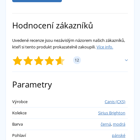
Hodnocení zákazníků
Uvedené recenze jsou nezávislým názorem našich zákazníků,
kteří si tento produkt prokazatelně zakoupili.
Více info.
12
PŘIDAT VLASTNÍ HODNOCENÍ
Parametry
Vlasta
Výrobce
Canis (CXS)
Kolekce
Sirius Brighton
Kalhoty mají dobrou kvalitu.
přidáno 26.11.2022
Barva
černá
,
modrá
Pohlaví
pánské
Chistoph Harry