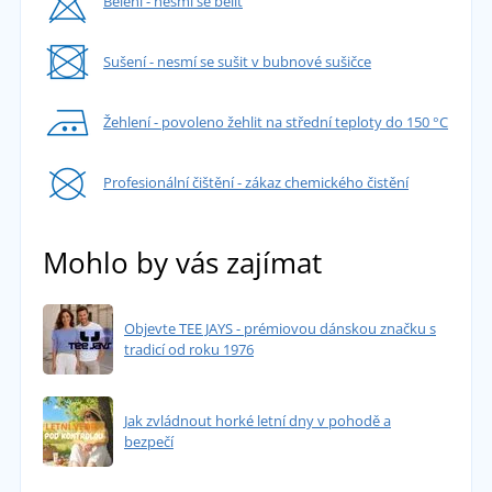
Bělení - nesmí se bělit
Sušení - nesmí se sušit v bubnové sušičce
Žehlení - povoleno žehlit na střední teploty do 150 °C
Profesionální čištění - zákaz chemického čistění
Mohlo by vás zajímat
Objevte TEE JAYS - prémiovou dánskou značku s
tradicí od roku 1976
Jak zvládnout horké letní dny v pohodě a
bezpečí