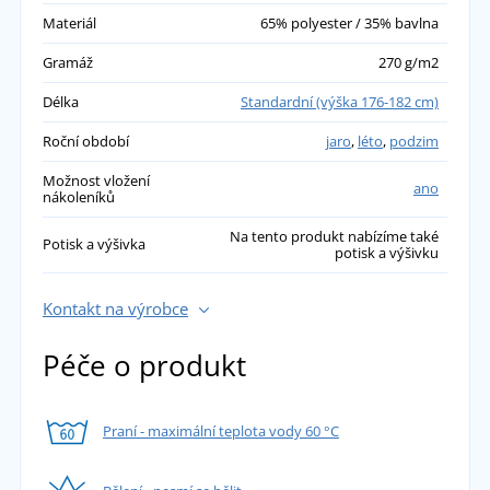
Materiál
65% polyester / 35% bavlna
Kalhoty poměrně dobré kvality, bohužel
Gramáž
270 g/m2
nemají zesílenou část v rozkroku, kde se brzy
prodřou.
Délka
Standardní (výška 176-182 cm)
přidáno 17.12.2021
Roční období
jaro
,
léto
,
podzim
Možnost vložení
ano
nákoleníků
Na tento produkt nabízíme také
Potisk a výšivka
potisk a výšivku
Kontakt na výrobce
Péče o produkt
Praní - maximální teplota vody 60 °C