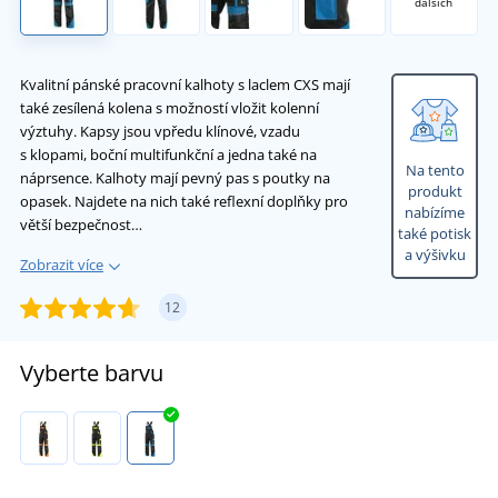
dalších
Kvalitní pánské pracovní kalhoty s laclem CXS mají
také zesílená kolena s možností vložit kolenní
výztuhy. Kapsy jsou vpředu klínové, vzadu
s klopami, boční multifunkční a jedna také na
Na tento
náprsence. Kalhoty mají pevný pas s poutky na
produkt
opasek. Najdete na nich také reflexní doplňky pro
nabízíme
větší bezpečnost…
také potisk
a výšivku
Zobrazit více
12
Vyberte barvu