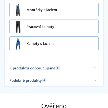
Montérky s laclem
Pracovní kalhoty
Kalhoty s laclem
K produktu doporučujeme
8
Sami nosíme
Sa
Podobné produkty
6
Ověřeno