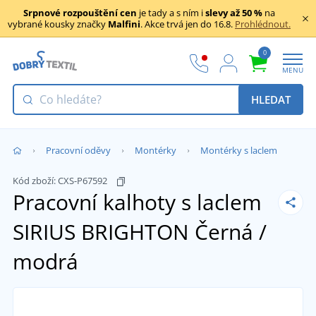
Srpnové rozpouštění cen
je tady a s ním i
slevy až 50 %
na
vybrané kousky značky
Malfini
. Akce trvá jen do 16.8.
Prohlédnout.
0
MENU
HLEDAT
Pracovní oděvy
Montérky
Montérky s laclem
Kód zboží:
CXS-P67592
Pracovní kalhoty s laclem
SIRIUS BRIGHTON
Černá /
modrá