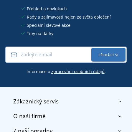
Přehled o novinkách
Rady a zajímavosti nejen ze světa oblečení
Speciální slevové akce
Tipy na dárky
PŘIHLÁSIT SE
Informace o
zpracování osobních údajů
.
Zákaznický servis
O naší firmě
Kontakt
Obchodní podmínky
Z naší poradny
O nás