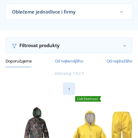
Oblečeme jednotlivce i firmy
Dodáváme nepromokavé kalhoty rybářům,
silničářům, firmám i koncovým zákazníkům již od
1 kusu.
Chci vědět více
Filtrovat produkty
Doporučujeme
Od nejlevnějšího
Od nejdražšího
Zobrazuji 1-5 z 5
1
Udržitelnost