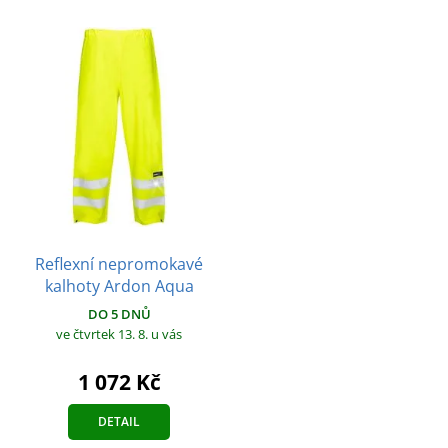
Reflexní nepromokavé
kalhoty Ardon Aqua
DO 5 DNŮ
ve čtvrtek 13. 8.
u vás
1 072 Kč
DETAIL