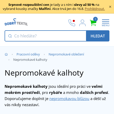
Srpnové rozpouštění cen
je tady a s ním i
slevy až 50 %
na
vybrané kousky značky
Malfini
. Akce trvá jen do 16.8.
Prohlédnout.
0
MENU
HLEDAT
Pracovní oděvy
Nepromokavé oblečení
Nepromokavé kalhoty
Nepromokavé kalhoty
Nepromokavé kalhoty
jsou ideální pro práci ve
velmi
mokrém prostředí
, pro
rybáře
a mnoho
dalších profesí
.
Doporučujeme doplnit je
nepromokavou blůzou
a déšť už
vás nikdy nezastaví.