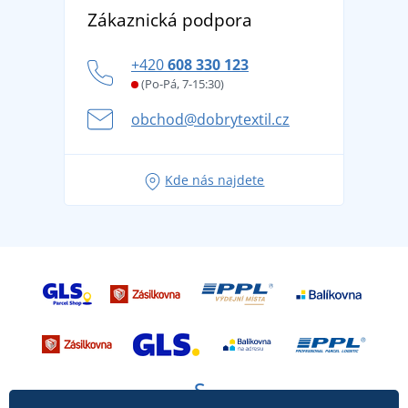
DobrýTextil pro firmy a organizace
Zákaznická podpora
Potisk a výšivka
tradicí od roku 1976
Blog
Zásady ochrany osobních údajů
Jak zvládnout horké letní dny v pohodě a bezpečí
+420
608 330 123
Affiliate
Věrnostní program BONTIS +
Letní dobrodružství začíná balením aneb připravte
(Po-Pá, 7-15:30)
Kariéra
se na dovolenou bez starostí
obchod@dobrytextil.cz
Tipy na svěží outfity pro pohodové léto
Oblíbené tričko City v hlavní roli: outfity pro každou
Kde nás najdete
příležitost!