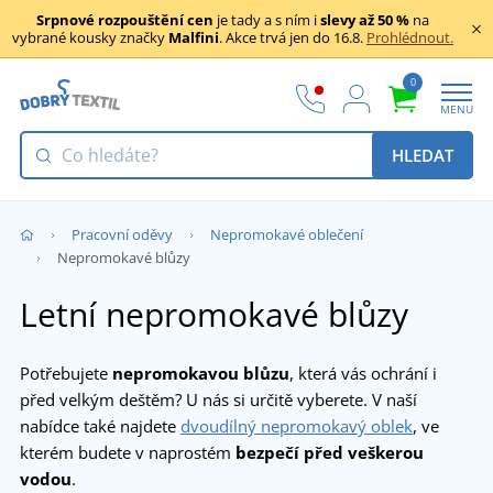
Srpnové rozpouštění cen
je tady a s ním i
slevy až 50 %
na
vybrané kousky značky
Malfini
. Akce trvá jen do 16.8.
Prohlédnout.
0
MENU
HLEDAT
Pracovní oděvy
Nepromokavé oblečení
Nepromokavé blůzy
Letní nepromokavé blůzy
Potřebujete
nepromokavou blůzu
, která vás ochrání i
před velkým deštěm? U nás si určitě vyberete. V naší
nabídce také najdete
dvoudílný nepromokavý oblek
, ve
kterém budete v naprostém
bezpečí před veškerou
vodou
.