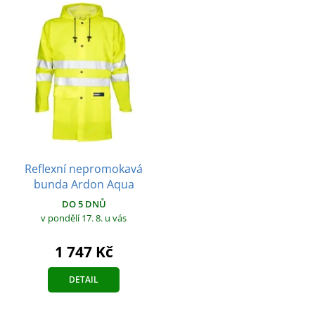
Reflexní nepromokavá
bunda Ardon Aqua
DO 5 DNŮ
v pondělí 17. 8.
u vás
1 747 Kč
DETAIL