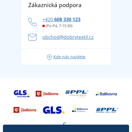
DobrýTextil pro firmy a organizace
Zákaznická podpora
Potisk a výšivka
tradicí od roku 1976
Blog
Zásady ochrany osobních údajů
Jak zvládnout horké letní dny v pohodě a bezpečí
+420
608 330 123
Affiliate
Věrnostní program BONTIS +
Letní dobrodružství začíná balením aneb připravte
(Po-Pá, 7-15:30)
Kariéra
se na dovolenou bez starostí
obchod@dobrytextil.cz
Tipy na svěží outfity pro pohodové léto
Oblíbené tričko City v hlavní roli: outfity pro každou
Kde nás najdete
příležitost!