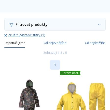
Filtrovat produkty
Zrušit vybrané filtry (1)
Doporučujeme
Od nejlevnějšího
Od nejdražšího
Zobrazuji 1-5 z 5
1
Udržitelnost