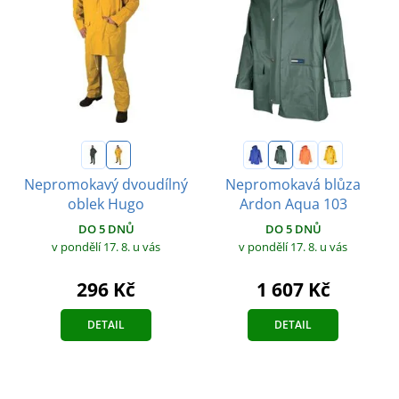
Nepromokavý dvoudílný
Nepromokavá blůza
oblek Hugo
Ardon Aqua 103
DO 5 DNŮ
DO 5 DNŮ
v pondělí 17. 8.
u vás
v pondělí 17. 8.
u vás
296 Kč
1 607 Kč
DETAIL
DETAIL