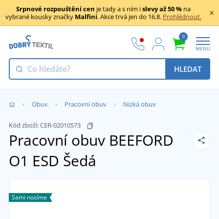
Srpnové rozpouštění cen
je tady a s ním i
slevy až 50 %
na
vybrané kousky značky
Malfini
. Akce trvá jen do 16.8.
Prohlédnout.
0
MENU
HLEDAT
Obuv
Pracovní obuv
Nízká obuv
Kód zboží:
CER-02010573
Pracovní obuv BEEFORD
O1 ESD
Šedá
Sami nosíme