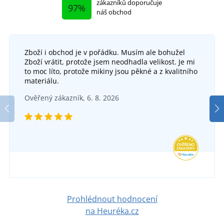
zákazníků doporučuje
97%
náš obchod
Zboží i obchod je v pořádku. Musím ale bohužel
Zboží vrátit, protože jsem neodhadla velikost. Je mi
Ko
Pracovní obuv ZURRUM S1P ESD
to moc líto, protože mikiny jsou pěkné a z kvalitního
materiálu.
Pracovní obuv TIMON S1P ESD
Ul
DO 5 DNŮ
Ověřený zákazník, 6. 8. 2026
v pátek 14. 8.
u vás
DO 5 DNŮ
869 Kč
v pátek 14. 8.
u vás
DETAIL
1 279 Kč
DETAIL
Prohlédnout hodnocení
na Heuréka.cz