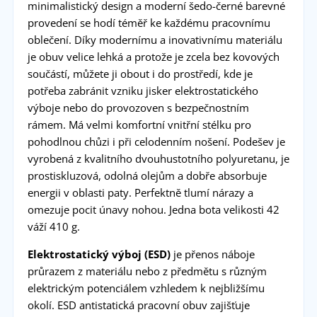
minimalistický design a moderní šedo-černé barevné
provedení se hodí téměř ke každému pracovnímu
oblečení. Díky modernímu a inovativnímu materiálu
je obuv velice lehká a protože je zcela bez kovových
součástí, můžete ji obout i do prostředí, kde je
potřeba zabránit vzniku jisker elektrostatického
výboje nebo do provozoven s bezpečnostním
rámem. Má velmi komfortní vnitřní stélku pro
pohodlnou chůzi i při celodenním nošení. Podešev je
vyrobená z kvalitního dvouhustotního polyuretanu, je
prostiskluzová, odolná olejům a dobře absorbuje
energii v oblasti paty. Perfektně tlumí nárazy a
omezuje pocit únavy nohou. Jedna bota velikosti 42
váží 410 g.
Elektrostatický výboj (ESD)
je přenos náboje
průrazem z materiálu nebo z předmětu s různým
elektrickým potenciálem vzhledem k nejbližšímu
okolí. ESD antistatická pracovní obuv zajišťuje