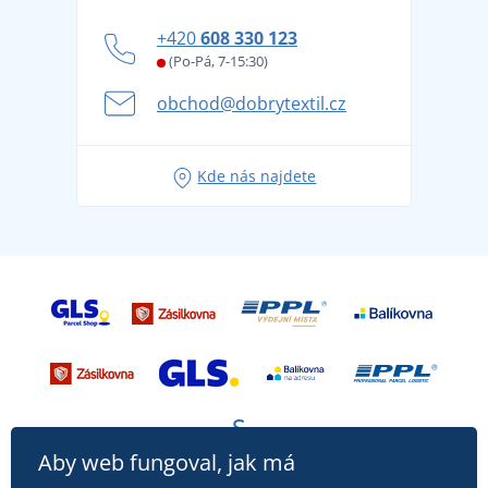
Blog
Zásady ochrany osobních údajů
Jak zvládnout horké letní dny v pohodě a bezpečí
+420
608 330 123
Affiliate
Věrnostní program BONTIS +
Letní dobrodružství začíná balením aneb připravte
(Po-Pá, 7-15:30)
Kariéra
se na dovolenou bez starostí
obchod@dobrytextil.cz
Tipy na svěží outfity pro pohodové léto
Oblíbené tričko City v hlavní roli: outfity pro každou
Kde nás najdete
příležitost!
Aby web fungoval, jak má