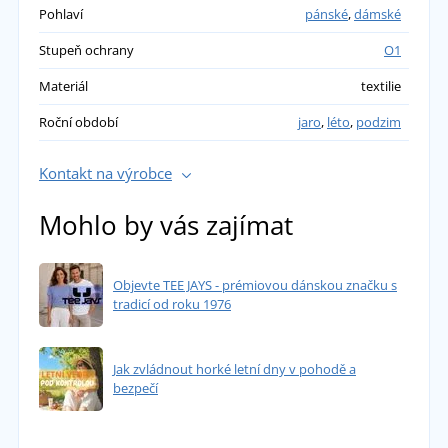
Pohlaví
pánské
,
dámské
Stupeň ochrany
O1
Materiál
textilie
Roční období
jaro
,
léto
,
podzim
Kontakt na výrobce
Mohlo by vás zajímat
Objevte TEE JAYS - prémiovou dánskou značku s
tradicí od roku 1976
Jak zvládnout horké letní dny v pohodě a
bezpečí