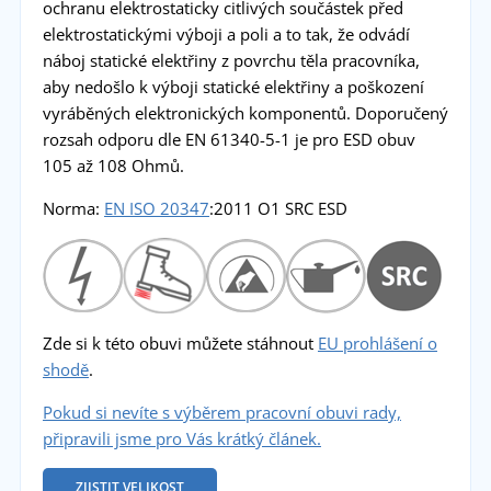
ochranu elektrostaticky citlivých součástek před
elektrostatickými výboji a poli a to tak, že odvádí
náboj statické elektřiny z povrchu těla pracovníka,
aby nedošlo k výboji statické elektřiny a poškození
vyráběných elektronických komponentů. Doporučený
rozsah odporu dle EN 61340-5-1 je pro ESD obuv
105 až 108 Ohmů.
Norma:
EN ISO 20347
:2011 O1 SRC ESD
Zde si k této obuvi můžete stáhnout
EU prohlášení o
shodě
.
Pokud si nevíte s výběrem pracovní obuvi rady,
připravili jsme pro Vás krátký článek.
ZJISTIT VELIKOST