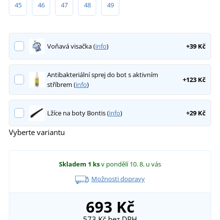
45
46
47
48
49
Voňavá visačka (
info
)
+39 Kč
Antibakteriální sprej do bot s aktivním
+123 Kč
stříbrem (
info
)
Lžíce na boty Bontis (
info
)
+29 Kč
Vyberte variantu
Skladem
1 ks
v pondělí 10. 8.
u vás
Možnosti dopravy
693 Kč
573 Kč
bez DPH