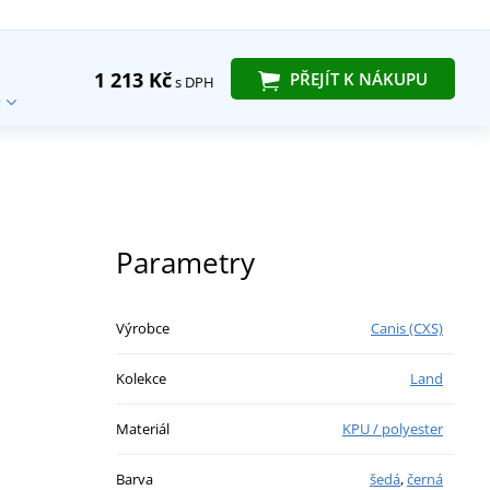
1 213 Kč
PŘEJÍT K NÁKUPU
s DPH
Parametry
Výrobce
Canis (CXS)
Kolekce
Land
Materiál
KPU / polyester
Barva
šedá
,
černá