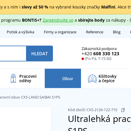
y a s ním i
slevy až 50 %
na vybrané kousky značky
Malfini
. Akce t
ho programu
BONTIS+?
Zaregistrujte se
a
sbírejte body
za nákupy - 
Potisk a výšivka
Firmy a organizace
Reference
Blog
Zákaznická podpora
+420
608 330 123
HLEDAT
(Po-Pá, 7-15:30)
Pracovní
Kšiltovky
Obuv
oděvy
a čepice
racovní obuv CXS LAND SAIBAI S1PS
Kód zboží:
CXS-2126-122-710
Ultralehká pra
S1PS