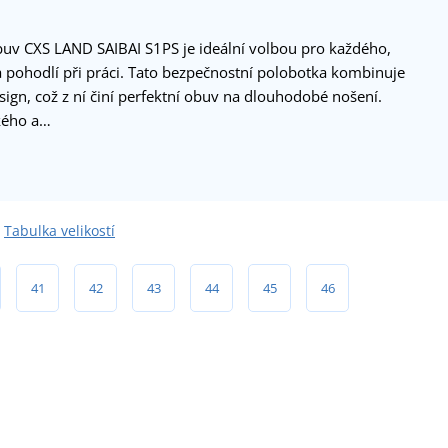
buv CXS LAND SAIBAI S1PS je ideální volbou pro každého,
 pohodlí při práci. Tato bezpečnostní polobotka kombinuje
ign, což z ní činí perfektní obuv na dlouhodobé nošení.
hkého a…
Tabulka velikostí
41
42
43
44
45
46