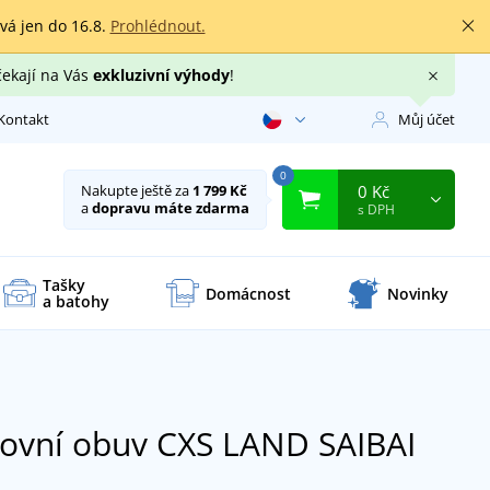
rvá jen do 16.8.
Prohlédnout.
čekají na Vás
exkluzivní výhody
!
Kontakt
Můj účet
0
0 Kč
Nakupte ještě za
1 799 Kč
a
dopravu máte zdarma
s DPH
Tašky
Domácnost
Novinky
a batohy
covní obuv CXS LAND SAIBAI