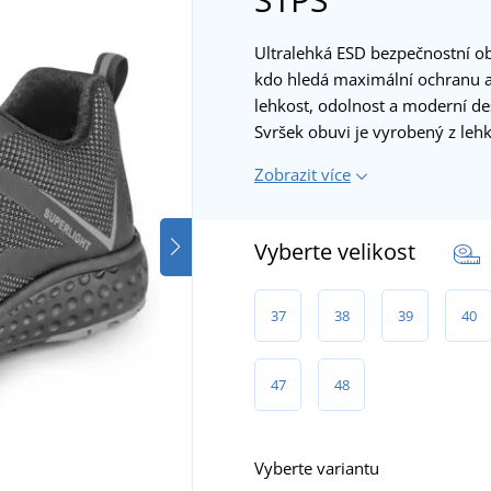
Ultralehká ESD bezpečnostní o
kdo hledá maximální ochranu a
lehkost, odolnost a moderní des
Svršek obuvi je vyrobený z le
Zobrazit více
Vyberte velikost
37
38
39
40
47
48
Vyberte variantu