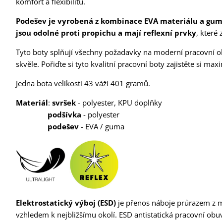
komfort a flexibilitu.
Podešev je vyrobená z kombinace EVA materiálu a gu
jsou odolné proti propichu a mají reflexní prvky
, které 
Tyto boty splňují všechny požadavky na moderní pracovní ob
skvěle. Pořiďte si tyto kvalitní pracovní boty zajistěte si max
Jedna bota velikosti 43 váží 401 gramů.
Materiál
:
svršek
- polyester, KPU doplňky
podšívka
- polyester
podešev
- EVA / guma
Elektrostatický výboj (ESD)
je přenos náboje průrazem z m
vzhledem k nejbližšímu okolí. ESD antistatická pracovní obuv