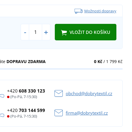
Možnosti dopravy
-
+
VLOŽIT DO KOŠÍKU
áte
DOPRAVU ZDARMA
0 Kč
/ 1 799 Kč
+420
608 330 123
obchod@dobrytextil.cz
(Po-Pá, 7-15:30)
+420
703 144 599
firma@dobrytextil.cz
(Po-Pá, 7-15:30)