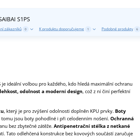
SAIBAI S1PS
ní zákazníků
K produktu doporučujeme
Podobné produkty
0
1
6
je ideální volbou pro každého, kdo hledá maximální ochranu
lehkost, odolnost a moderní design
, což z ní činí perfektní
tu
, který je pro zvýšení odolnosti doplněn KPU prvky.
Boty
y tomu jsou boty pohodlné i při celodenním nošení.
Ochranná
ranu bez zbytečné zátěže.
Antipenetrační stélka z netkané
í. Tato odlehčená konstrukce bez kovových součástí zaručuje