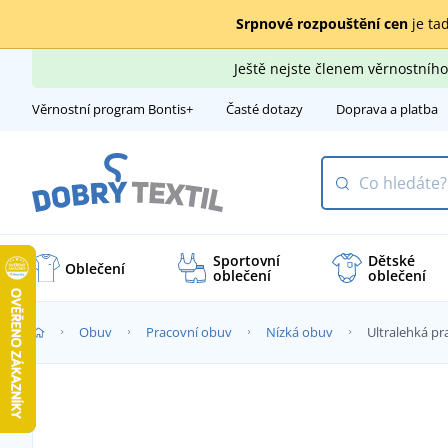
Srpnové rozpouštění cen
je tad
Ještě nejste členem věrnostní
Věrnostní program Bontis+
Časté dotazy
Doprava a platba
Sportovní
Dětské
Oblečení
oblečení
oblečení
Obuv
Pracovní obuv
Nízká obuv
Ultralehká p