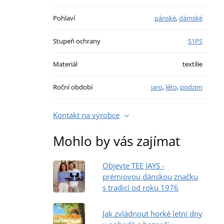
Pohlaví
pánské
,
dámské
Stupeň ochrany
S1PS
Materiál
textilie
Roční období
jaro
,
léto
,
podzim
Kontakt na výrobce
Mohlo by vás zajímat
Objevte TEE JAYS -
prémiovou dánskou značku
s tradicí od roku 1976
Jak zvládnout horké letní dny