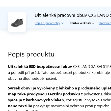
Ultralehká pracovní obuv CXS LAND 
Popis a parametry
Tabulka velikostí
Hodnoce
Popis produktu
Ultralehká ESD bezpečnostní obuv
CXS LAND SAIBAI S1PS 
a pohodlí při práci. Tato bezpečnostní polobotka kombinuje
obuv na dlouhodobé nošení.
Svršek obuvi je vyrobený z lehkého a prodyšného úple
mají také prodyšnou textilní podšívku
z polyesteru, dík
špice je z karbonových vláken
, což zajišťuje vysokou och
nano textilie
poskytuje maximální ochranu proti propíchnut