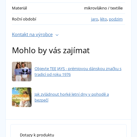
Materiál
mikrovlákno / textilie
Roční období
jaro
,
léto
,
podzim
Kontakt na výrobce
Mohlo by vás zajímat
Objevte TEE JAYS - prémiovou dánskou značku s
tradicí od roku 1976
Jak zvládnout horké letní dny v pohodě a
bezpečí
Dotazy k produktu