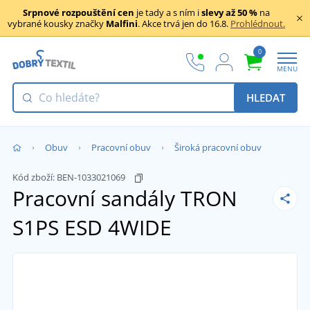
Srpnové rozpouštění cen
je tady a s ním i
slevy až 50 %
na
vybrané kousky značky
Malfini
. Akce trvá jen do 16.8.
Prohlédnout.
0
MENU
HLEDAT
Obuv
Pracovní obuv
Široká pracovní obuv
Kód zboží:
BEN-1033021069
Pracovní sandály TRON
S1PS ESD 4WIDE