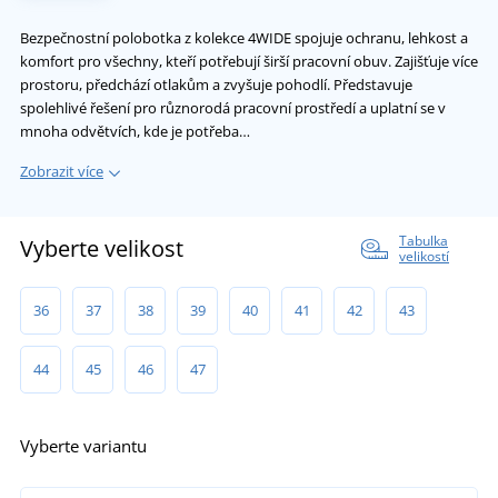
Bezpečnostní polobotka z kolekce 4WIDE spojuje ochranu, lehkost a
komfort pro všechny, kteří potřebují širší pracovní obuv. Zajišťuje více
prostoru, předchází otlakům a zvyšuje pohodlí. Představuje
spolehlivé řešení pro různorodá pracovní prostředí a uplatní se v
mnoha odvětvích, kde je potřeba…
Zobrazit více
Tabulka
Vyberte velikost
velikostí
36
37
38
39
40
41
42
43
44
45
46
47
Vyberte variantu