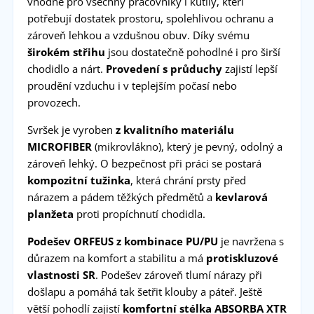
vhodné pro všechny pracovníky i kutily, kteří
potřebují dostatek prostoru, spolehlivou ochranu a
zároveň lehkou a vzdušnou obuv. Díky svému
širokém střihu
jsou dostatečně pohodlné i pro širší
chodidlo a nárt.
Provedení s průduchy
zajistí lepší
proudění vzduchu i v teplejším počasí nebo
provozech.
Svršek je vyroben
z kvalitního materiálu
MICROFIBER
(mikrovlákno), který je pevný, odolný a
zároveň lehký. O bezpečnost při práci se postará
kompozitní tužinka
, která chrání prsty před
nárazem a pádem těžkých předmětů a
kevlarová
planžeta
proti propíchnutí chodidla.
Podešev ORFEUS z kombinace PU/PU
je navržena s
důrazem na komfort a stabilitu a má
protiskluzové
vlastnosti SR
. Podešev zároveň tlumí nárazy při
došlapu a pomáhá tak šetřit klouby a páteř. Ještě
větší pohodlí zajistí
komfortní stélka ABSORBA XTR