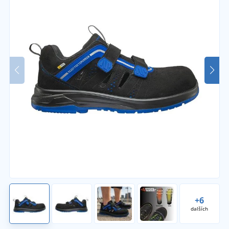
+6
dalších