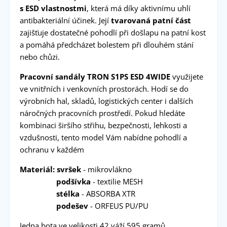
s ESD vlastnostmi
, která má díky aktivnímu uhlí
antibakteriální účinek. Její
tvarovaná patní část
zajišťuje dostatečné pohodlí při došlapu na patní kost
a pomáhá předcházet bolestem při dlouhém stání
nebo chůzi.
Pracovní sandály TRON S1PS ESD 4WIDE
využijete
ve vnitřních i venkovních prostorách. Hodí se do
výrobních hal, skladů, logistických center i dalších
náročných pracovních prostředí. Pokud hledáte
kombinaci širšího střihu, bezpečnosti, lehkosti a
vzdušnosti, tento model Vám nabídne pohodlí a
ochranu v každém
Materiál: svršek
- mikrovlákno
podšívka
- textilie MESH
stélka
- ABSORBA XTR
podešev
- ORFEUS PU/PU
Jedna bota ve velikosti 42 váží 595 gramů.