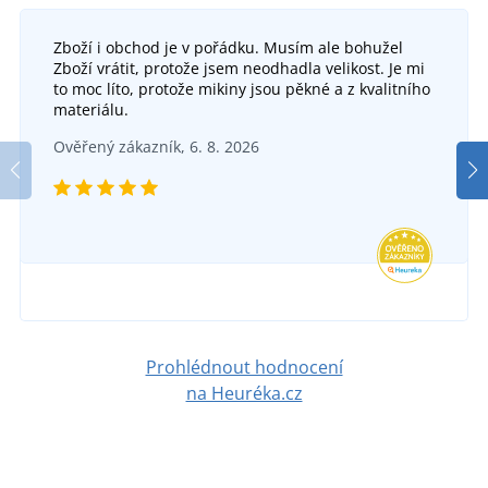
Zboží i obchod je v pořádku. Musím ale bohužel
Pracovní polobotky KNITTER S1 ESD 4WIDE
P
Zboží vrátit, protože jsem neodhadla velikost. Je mi
to moc líto, protože mikiny jsou pěkné a z kvalitního
Pracovní obuv CXS ISLAND SABA S1PS ESD
Ultr
DO 5 DNŮ
materiálu.
v pátek 14. 8.
u vás
Ověřený zákazník, 6. 8. 2026
DO 5 DNŮ
731 Kč
v pátek 14. 8.
u vás
DETAIL
1 537 Kč
DETAIL
Prohlédnout hodnocení
na Heuréka.cz