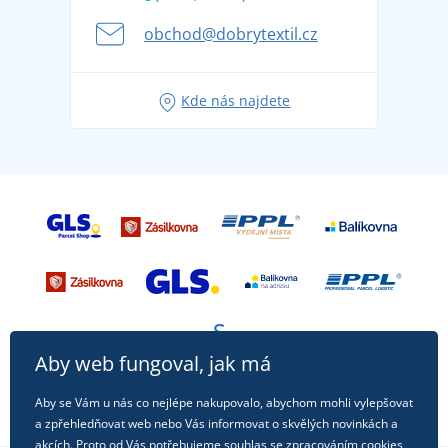
Kariéra
se na dovolenou bez starostí
obchod@dobrytextil.cz
Tipy na svěží outfity pro pohodové léto
Oblíbené tričko City v hlavní roli: outfity pro každou
Kde nás najdete
příležitost!
Aby web fungoval, jak má
Aby se Vám u nás co nejlépe nakupovalo, abychom mohli vylepšovat
a zpřehledňovat web nebo Vás informovat o skvělých novinkách a
akcích. Proto od Vás potřebujeme souhlas se zpracováním
cookies
,