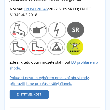
Norma:
EN ISO 20345
:2022 S1PS SR FO; EN IEC
61340-4-3:2018
Zde si k této obuvi můžete stáhnout
EU prohlášení o
shodě
.
Pokud si nevíte s výběrem pracovní obuvi rady,
připravili jsme pro Vás krátký článek.
ZJISTIT VELIKOST