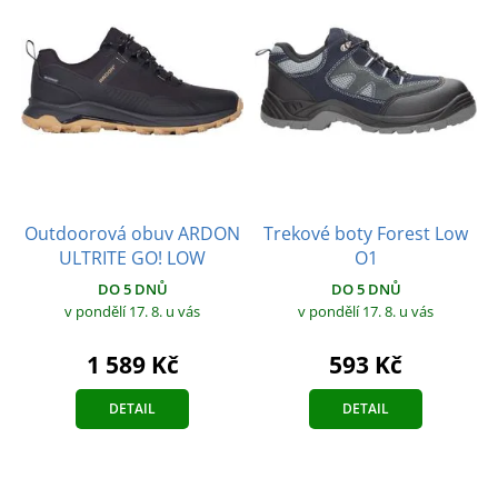
Outdoorová obuv ARDON
Trekové boty Forest Low
ULTRITE GO! LOW
O1
DO 5 DNŮ
DO 5 DNŮ
v pondělí 17. 8.
u vás
v pondělí 17. 8.
u vás
1 589 Kč
593 Kč
DETAIL
DETAIL