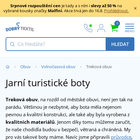
Srpnové rozpouštění cen
je tady a s ním i
slevy až 50 %
na
vybrané kousky značky
Malfini
. Akce trvá jen do 16.8.
Prohlédnout.
0
MENU
HLEDAT
Obuv
Volnočasová obuv
Treková obuv
Jarní turistické boty
Treková obuv
, na rozdíl od městské obuvi, není jen tak na
parádu. Většinou je nezbytné, aby bota měla nejenom
pevnou a kvalitní konstrukci, ale také aby byla vyrobena z
kvalitních materiálů
. Jenom díky tomu můžeme zaručit,
že naše chodidla budou v bezpečí, větraná a chráněná. My
pro vás takové boty máme. Navíc jsme připravili
průvodce
,