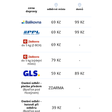
cena
odběrné místo
domů
dopravy
69 Kč
99 Kč
69 Kč
99 Kč
69 Kč
-
do 5 kg (Z-BOX)
79 Kč
-
do 5 kg (výdejní
místo)
59 Kč
89 Kč
Osobní odběr -
platba předem
ZDARMA
-
(Bystřice pod
Hostýnem)
Osobní odběr -
hotově při
39 Kč
-
odběru
(Bystřice pod