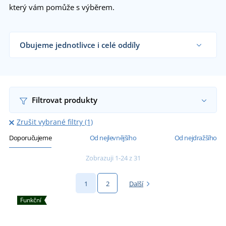
který vám pomůže s výběrem.
Obujeme jednotlivce i celé oddíly
Dodáváme trekovou obuv obchodníkům s obuví,
firmám, turistickým spolkům i koncovým
zákazníkům již od 1 kusu.
Chci vědět více
Filtrovat produkty
Zrušit vybrané filtry (1)
Doporučujeme
Od nejlevnějšího
Od nejdražšího
Zobrazuji 1-24 z 31
1
2
Další
Funkční