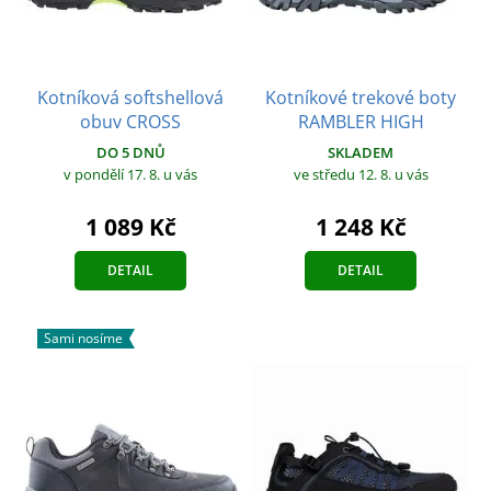
Kotníková softshellová
Kotníkové trekové boty
obuv CROSS
RAMBLER HIGH
DO 5 DNŮ
SKLADEM
v pondělí 17. 8.
u vás
ve středu 12. 8.
u vás
1 089 Kč
1 248 Kč
DETAIL
DETAIL
Sami nosíme