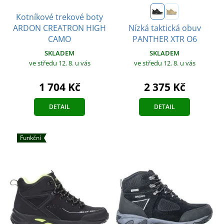
Kotníkové trekové boty
ARDON CREATRON HIGH
Nízká taktická obuv
CAMO
PANTHER XTR O6
SKLADEM
SKLADEM
ve středu 12. 8.
u vás
ve středu 12. 8.
u vás
1 704 Kč
2 375 Kč
DETAIL
DETAIL
Funkční