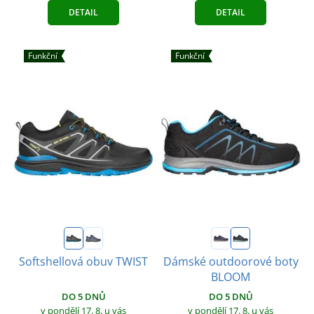
DETAIL
DETAIL
Funkční
Funkční
Softshellová obuv TWIST
Dámské outdoorové boty
BLOOM
DO 5 DNŮ
DO 5 DNŮ
v pondělí 17. 8.
u vás
v pondělí 17. 8.
u vás