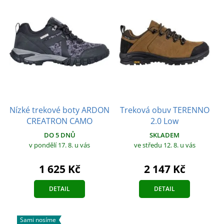
Nízké trekové boty ARDON
Treková obuv TERENNO
CREATRON CAMO
2.0 Low
DO 5 DNŮ
SKLADEM
v pondělí 17. 8.
u vás
ve středu 12. 8.
u vás
1 625 Kč
2 147 Kč
DETAIL
DETAIL
Sami nosíme