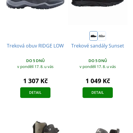
Treková obuv RIDGE LOW
Trekové sandály Sunset
DO 5 DNŮ
DO 5 DNŮ
v pondělí 17. 8.
u vás
v pondělí 17. 8.
u vás
1 307 Kč
1 049 Kč
DETAIL
DETAIL