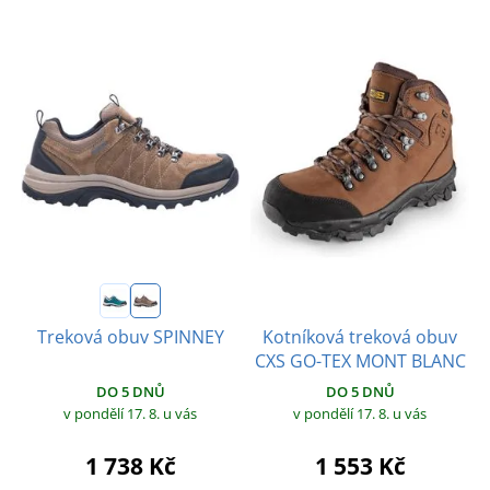
Kotníková treková obuv
Treková obuv SPINNEY
CXS GO-TEX MONT BLANC
DO 5 DNŮ
DO 5 DNŮ
v pondělí 17. 8.
u vás
v pondělí 17. 8.
u vás
1 738 Kč
1 553 Kč