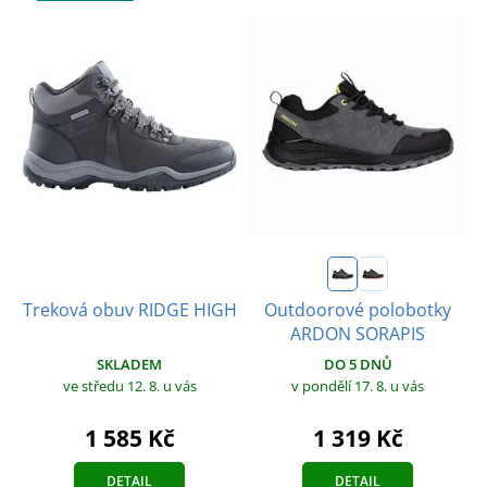
Outdoorové polobotky
Treková obuv RIDGE HIGH
ARDON SORAPIS
SKLADEM
DO 5 DNŮ
ve středu 12. 8.
u vás
v pondělí 17. 8.
u vás
1 585 Kč
1 319 Kč
DETAIL
DETAIL