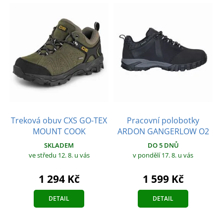
Treková obuv CXS GO-TEX
Pracovní polobotky
MOUNT COOK
ARDON GANGERLOW O2
SKLADEM
DO 5 DNŮ
ve středu 12. 8.
u vás
v pondělí 17. 8.
u vás
1 294 Kč
1 599 Kč
DETAIL
DETAIL