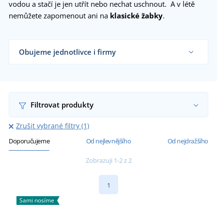
vodou a stačí je jen utřít nebo nechat uschnout. A v létě
nemůžete zapomenout ani na
klasické žabky
.
Obujeme jednotlivce i firmy
Dodáváme nazouváky obchodníkům s obuví,
firmám i koncovým zákazníkům již od 1 kusu.
Chci vědět více
Filtrovat produkty
Zrušit vybrané filtry (1)
Doporučujeme
Od nejlevnějšího
Od nejdražšího
Zobrazuji 1-2 z 2
1
Sami nosíme