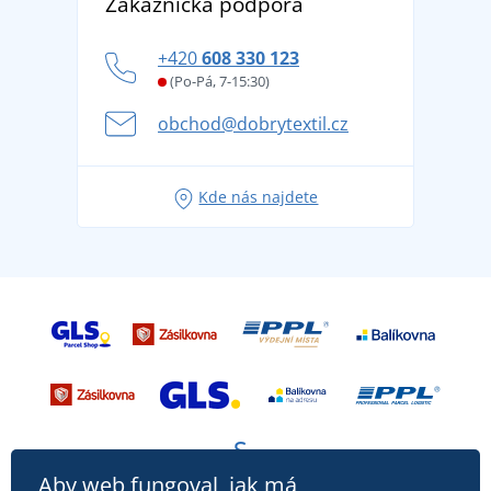
Zákaznická podpora
Potisk a výšivka
tradicí od roku 1976
Blog
Zásady ochrany osobních údajů
Jak zvládnout horké letní dny v pohodě a bezpečí
+420
608 330 123
Affiliate
Věrnostní program BONTIS +
Letní dobrodružství začíná balením aneb připravte
(Po-Pá, 7-15:30)
Kariéra
se na dovolenou bez starostí
obchod@dobrytextil.cz
Tipy na svěží outfity pro pohodové léto
Oblíbené tričko City v hlavní roli: outfity pro každou
Kde nás najdete
příležitost!
Aby web fungoval, jak má