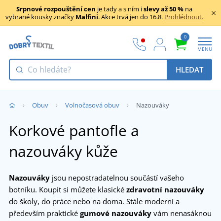
Srpnové rozpouštění cen
je tady a s ním i
slevy až 50 %
na
vybrané kousky značky
Malfini
. Akce trvá jen do 16.8.
Prohlédnout.
0
MENU
HLEDAT
Obuv
Volnočasová obuv
Nazouváky
Korkové pantofle a
nazouváky kůže
Nazouváky
jsou nepostradatelnou součástí vašeho
botníku. Koupit si můžete klasické
zdravotní nazouváky
do školy, do práce nebo na doma. Stále moderní a
především praktické
gumové nazouváky
vám nenasáknou