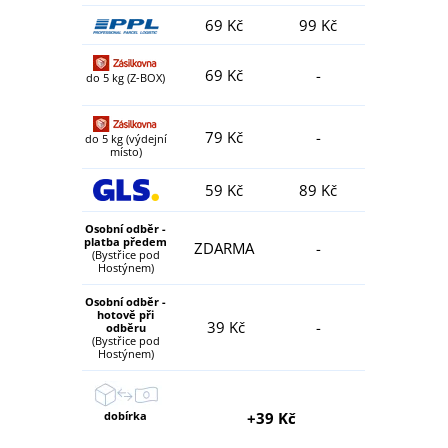
69 Kč
99 Kč
69 Kč
-
do 5 kg (Z-BOX)
79 Kč
-
do 5 kg (výdejní
místo)
59 Kč
89 Kč
Osobní odběr -
platba předem
ZDARMA
-
(Bystřice pod
Hostýnem)
Osobní odběr -
hotově při
39 Kč
-
odběru
(Bystřice pod
Hostýnem)
dobírka
+39 Kč