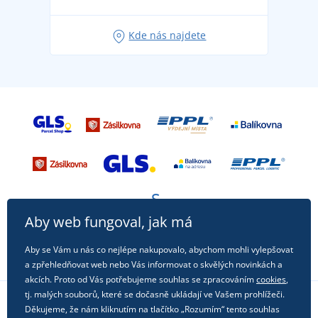
Tipy na svěží outfity pro pohodové léto
Oblíbené tričko City v hlavní roli: outfity pro každou
Kde nás najdete
příležitost!
Aby web fungoval, jak má
Aby se Vám u nás co nejlépe nakupovalo, abychom mohli vylepšovat
a zpřehledňovat web nebo Vás informovat o skvělých novinkách a
akcích. Proto od Vás potřebujeme souhlas se zpracováním
cookies
,
tj. malých souborů, které se dočasně ukládají ve Vašem prohlížeči.
Děkujeme, že nám kliknutím na tlačítko „Rozumím“ tento souhlas
Sledujte nás na sociálních sítích