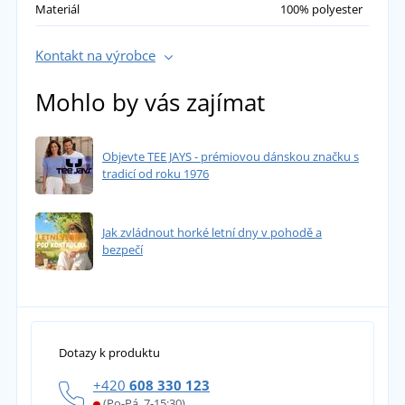
Materiál
100% polyester
Kontakt na výrobce
Mohlo by vás zajímat
Objevte TEE JAYS - prémiovou dánskou značku s
tradicí od roku 1976
Jak zvládnout horké letní dny v pohodě a
bezpečí
Dotazy k produktu
+420
608 330 123
(Po-Pá, 7-15:30)