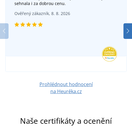
sehnala i za dobrou cenu.
Dámské montérky do pasu YOWIE
Textilní opasek CXS NAVAH
Ověřený zákazník, 8. 8. 2026
SKLADEM
SKLADEM
v úterý 11. 8.
u vás
v úterý 11. 8.
u vás
1 052 Kč
193 Kč
DETAIL
DETAIL
Prohlédnout hodnocení
na Heuréka.cz
Naše certifikáty a ocenění