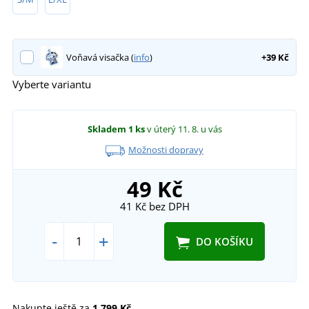
Voňavá visačka (
info
)
+39 Kč
Vyberte variantu
Skladem
1 ks
v úterý 11. 8.
u vás
Možnosti dopravy
49 Kč
41 Kč
bez DPH
-
+
DO KOŠÍKU
Nakupte ještě za
1 799 Kč