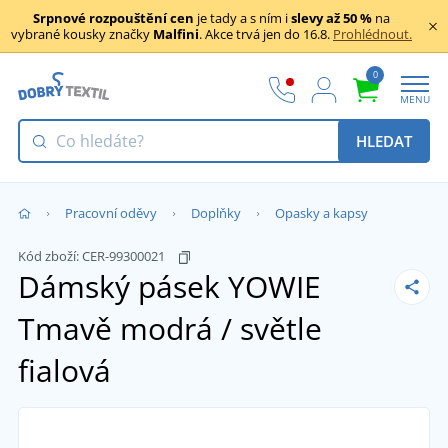
Srpnové rozpouštění cen
je tady a s ním i
slevy až 50 %
na
vybrané kousky značky
Malfini
. Akce trvá jen do 16.8.
Prohlédnout.
0
MENU
HLEDAT
Pracovní oděvy
Doplňky
Opasky a kapsy
Kód zboží:
CER-99300021
Dámský pásek YOWIE
Tmavě modrá / světle
fialová