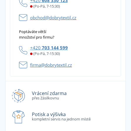
+420
608 330 123
(Po-Pá, 7-15:30)
obchod@dobrytextil.cz
Poptáváte větší
množství pro firmu?
+420
703 144 599
(Po-Pá, 7-15:30)
firma@dobrytextil.cz
Vrácení zdarma
přes Zásilkovnu
Potisk a výšivka
kompletní servis na jednom místě