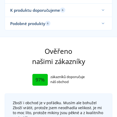
K produktu doporučujeme
6
Až do velikosti 5XL
Podobné produkty
6
Sami nosíme
Ověřeno
našimi zákazníky
zákazníků doporučuje
97%
náš obchod
Zboží i obchod je v pořádku. Musím ale bohužel
+1
Zboží vrátit, protože jsem neodhadla velikost. Je mi
Pánská zimní softshellová bunda VISION
to moc líto, protože mikiny jsou pěkné a z kvalitního