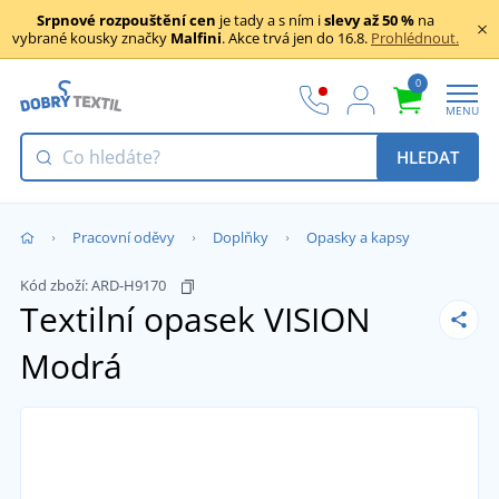
Srpnové rozpouštění cen
je tady a s ním i
slevy až 50 %
na
vybrané kousky značky
Malfini
. Akce trvá jen do 16.8.
Prohlédnout.
0
MENU
HLEDAT
Pracovní oděvy
Doplňky
Opasky a kapsy
Kód zboží:
ARD-H9170
Textilní opasek VISION
Modrá