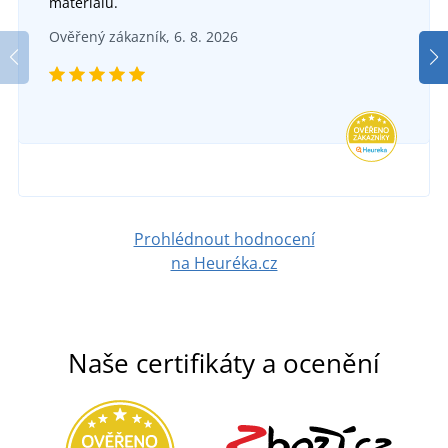
materiálu.
Textilní opasek CXS NAVAH
DO 5 DNŮ
Ověřený zákazník, 6. 8. 2026
v pátek 14. 8.
u vás
SKLADEM
2 081 Kč
v pondělí 10. 8.
u vás
DETAIL
193 Kč
DETAIL
Prohlédnout hodnocení
na Heuréka.cz
Naše certifikáty a ocenění