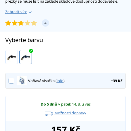
přezky se může lišit na základě skladové dostupnosti dodavatele.
Zobrazit více
4
Vyberte barvu
Voňavá visačka (
info
)
+39 Kč
Do 5 dnů
v pátek 14. 8.
u vás
Možnosti dopravy
157 Kč