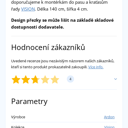
doporučujeme k montérkám do pasu a kraťasům
řady
VISION
. Délka 140 cm, šířka 4 cm.
Design přezky se může lišit na základě skladové
dostupnosti dodavatele.
Hodnocení zákazníků
Uvedené recenze jsou nezávislým názorem našich zákazníků,
kteří si tento produkt prokazatelně zakoupili.
Více info.
4
PŘIDAT VLASTNÍ HODNOCENÍ
Parametry
Jan Tkadleček
Admin
Výrobce
Ardon
Dobrý den, je nám líto, že Vám dorazil pásek
Kolekce
Vision