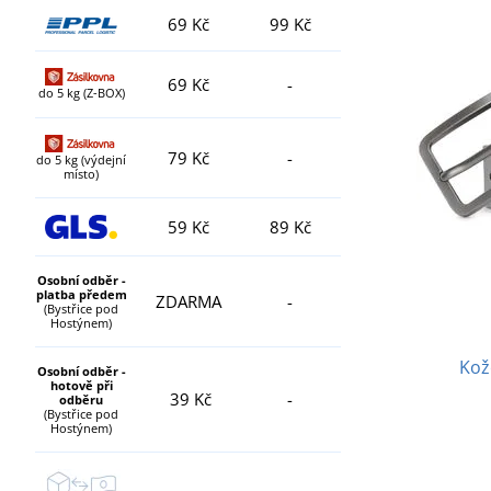
69 Kč
99 Kč
69 Kč
-
do 5 kg (Z-BOX)
79 Kč
-
do 5 kg (výdejní
místo)
59 Kč
89 Kč
Osobní odběr -
platba předem
ZDARMA
-
(Bystřice pod
Hostýnem)
Kož
Osobní odběr -
hotově při
39 Kč
-
odběru
(Bystřice pod
Hostýnem)