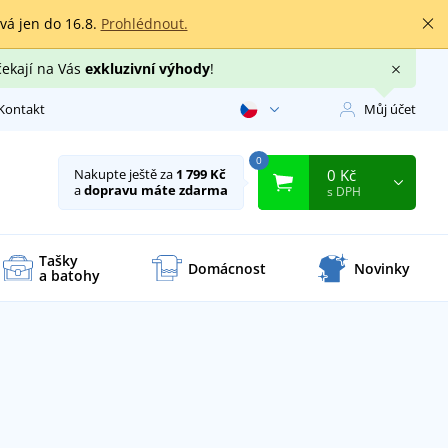
rvá jen do 16.8.
Prohlédnout.
čekají na Vás
exkluzivní výhody
!
Kontakt
Můj účet
0
0 Kč
Nakupte ještě za
1 799 Kč
a
dopravu máte zdarma
s DPH
Tašky
Domácnost
Novinky
a batohy