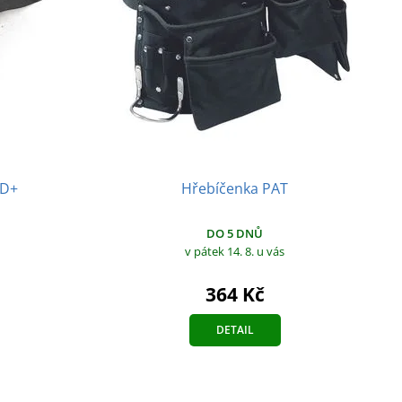
ED+
Hřebíčenka PAT
DO 5 DNŮ
v pátek 14. 8.
u vás
364 Kč
DETAIL