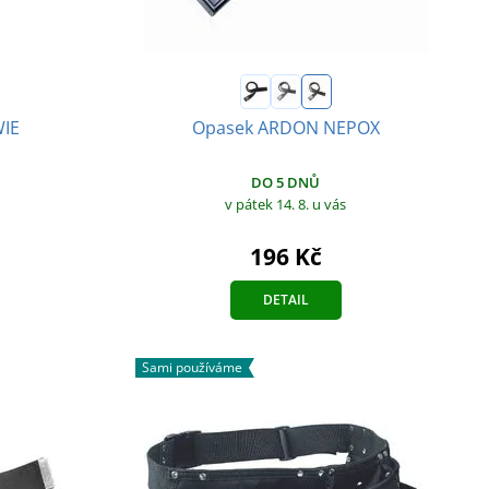
WIE
Opasek ARDON NEPOX
DO 5 DNŮ
v pátek 14. 8.
u vás
196 Kč
DETAIL
Sami používáme