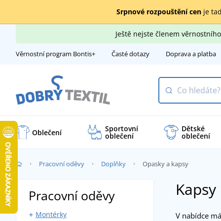
Srpnové rozpouštění cen
je tad
Ještě nejste členem věrnostní
Věrnostní program Bontis+
Časté dotazy
Doprava a platba
Sportovní
Dětské
Oblečení
oblečení
oblečení
Pracovní oděvy
Doplňky
Opasky a kapsy
Kapsy 
Pracovní oděvy
Montérky
V nabídce 