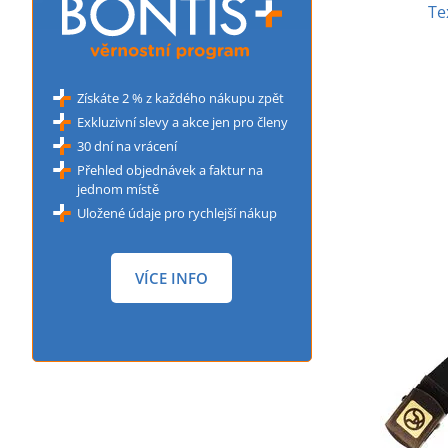
Te
Získáte 2 % z každého nákupu zpět
Exkluzivní slevy a akce jen pro členy
30 dní na vrácení
Přehled objednávek a faktur na
jednom místě
Uložené údaje pro rychlejší nákup
VÍCE INFO