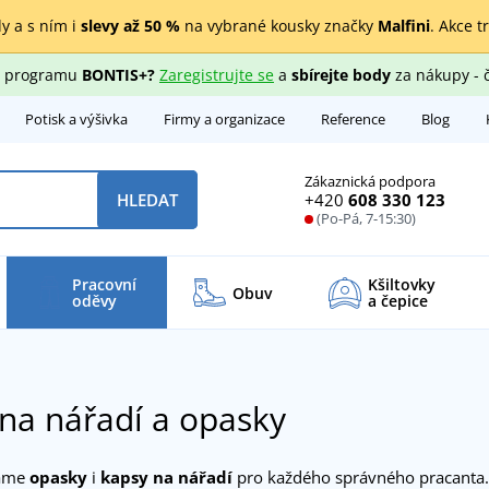
y a s ním i
slevy až 50 %
na vybrané kousky značky
Malfini
. Akce t
ho programu
BONTIS+?
Zaregistrujte se
a
sbírejte body
za nákupy - 
Potisk a výšivka
Firmy a organizace
Reference
Blog
Zákaznická podpora
+420
608 330 123
HLEDAT
(Po-Pá, 7-15:30)
Pracovní
Kšiltovky
Obuv
oděvy
a čepice
na nářadí a opasky
máme
opasky
i
kapsy na nářadí
pro každého správného pracanta.