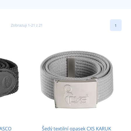
Zobrazuji 1-21 z 21
1
WASCO
Šedý textilní opasek CXS KARUK