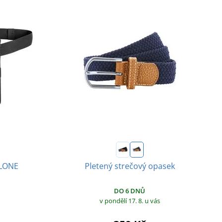
 LONE
Pletený strečový opasek
DO 6 DNŮ
v pondělí 17. 8.
u vás