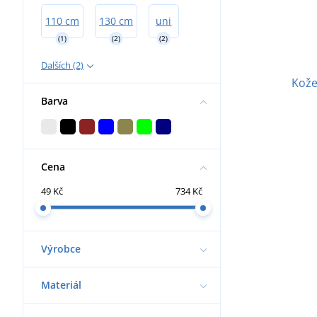
110 cm
130 cm
uni
(1)
(2)
(2)
Dalších (2)
Kože
Barva
Cena
49 Kč
734 Kč
Výrobce
Materiál