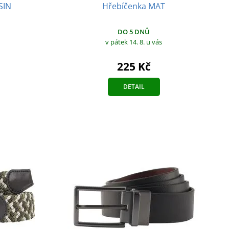
Hřebíčenka MAT
SIN
DO 5 DNŮ
v pátek 14. 8.
u vás
225 Kč
DETAIL