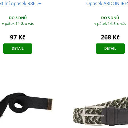
xtilní opasek R8ED+
Opasek ARDON IRE
DO 5 DNŮ
DO 5 DNŮ
v pátek 14. 8.
u vás
v pátek 14. 8.
u vás
97 Kč
268 Kč
DETAIL
DETAIL