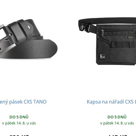
ený pásek CXS TANO
Kapsa na nářadí CXS
DO 5 DNŮ
DO 5 DNŮ
v pátek 14. 8.
u vás
v pátek 14. 8.
u vás