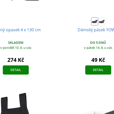
ný opasek 4 x 130 cm
Dámský pásek YO
SKLADEM
DO 5 DNŮ
v pondělí 10. 8.
u vás
v pátek 14. 8.
u vás
274 Kč
49 Kč
DETAIL
DETAIL