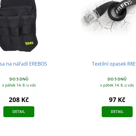
sa na nářadí EREBOS
Textilní opasek R8
DO 5 DNŮ
DO 5 DNŮ
v pátek 14. 8.
u vás
v pátek 14. 8.
u vás
208 Kč
97 Kč
DETAIL
DETAIL