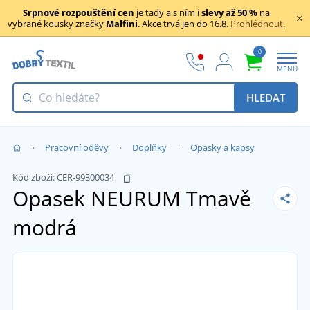
Srpnové rozpouštění cen
je tady a s ním i
slevy až 50 %
na
vybrané kousky značky
Malfini
. Akce trvá jen do 16.8.
Prohlédnout.
0
MENU
HLEDAT
Pracovní oděvy
Doplňky
Opasky a kapsy
Kód zboží:
CER-99300034
Opasek NEURUM
Tmavě
modrá