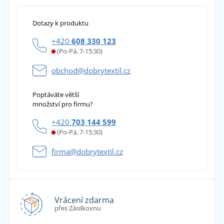
přidáno 19.12.2022
Dotazy k produktu
Miloslav Kohout
+420
608 330 123
(Po-Pá, 7-15:30)
Zboží je pékné ale chybí tam otvory pro
zapnutí opasku tak že není funkční a k
obchod@dobrytextil.cz
použití.To mé hodné zklamalo protože jsem
tady rád kupoval.
Poptáváte větší
přidáno 16.11.2022
množství pro firmu?
+420
703 144 599
(Po-Pá, 7-15:30)
firma@dobrytextil.cz
Vrácení zdarma
přes Zásilkovnu