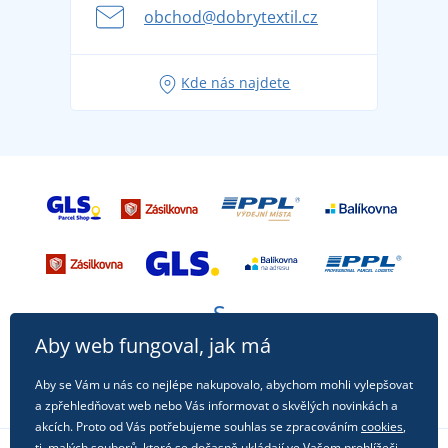
se na dovolenou bez starostí
obchod@dobrytextil.cz
Tipy na svěží outfity pro pohodové léto
Oblíbené tričko City v hlavní roli: outfity pro každou
Kde nás najdete
příležitost!
Aby web fungoval, jak má
Aby se Vám u nás co nejlépe nakupovalo, abychom mohli vylepšovat
a zpřehledňovat web nebo Vás informovat o skvělých novinkách a
akcích. Proto od Vás potřebujeme souhlas se zpracováním
cookies
,
tj. malých souborů, které se dočasně ukládají ve Vašem prohlížeči.