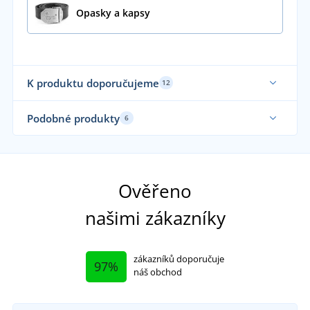
Opasky a kapsy
K produktu doporučujeme
12
Ela
Podobné produkty
6
Sami nosíme
Ověřeno
našimi zákazníky
zákazníků doporučuje
97%
náš obchod