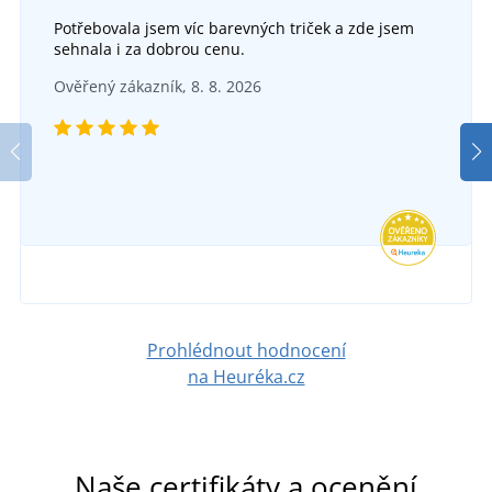
Potřebovala jsem víc barevných triček a zde jsem
sehnala i za dobrou cenu.
Dámské rovné džíny Katy
Ověřený zákazník, 8. 8. 2026
Textilní opasek CXS NAVAH
SKLADEM
v úterý 11. 8.
u vás
SKLADEM
713 Kč
v úterý 11. 8.
u vás
DETAIL
193 Kč
DETAIL
Prohlédnout hodnocení
na Heuréka.cz
Naše certifikáty a ocenění