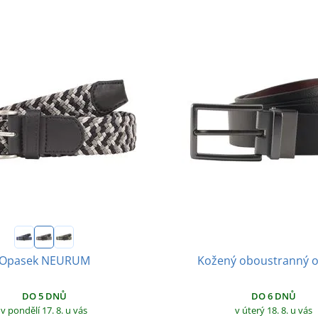
Kožený oboustranný 
Opasek NEURUM
DO 6 DNŮ
DO 5 DNŮ
v úterý 18. 8.
u vás
v pondělí 17. 8.
u vás