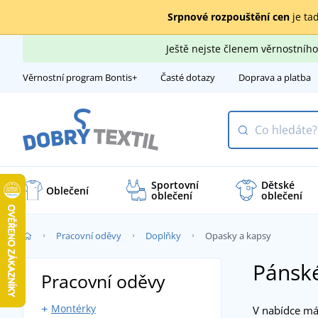
Srpnové rozpouštění cen
je tad
Ještě nejste členem věrnostní
Věrnostní program Bontis+
Časté dotazy
Doprava a platba
Sportovní
Dětské
Oblečení
oblečení
oblečení
Pracovní oděvy
Doplňky
Opasky a kapsy
Pánské
Pracovní oděvy
Montérky
V nabídce 