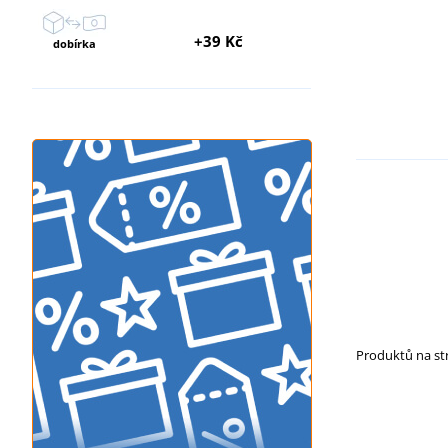
+39 Kč
dobírka
Produktů na s