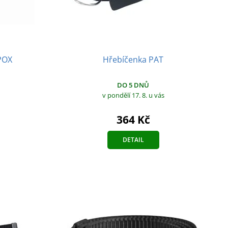
Hřebíčenka PAT
POX
DO 5 DNŮ
v pondělí 17. 8.
u vás
364 Kč
DETAIL