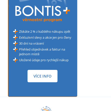
Získáte 2 % z každého nákupu zpět
Exkluzivní slevy a akce jen pro členy
30 dní na vrácení
Přehled objednávek a faktur na
jednom místě
Uložené údaje pro rychlejší nákup
VÍCE INFO