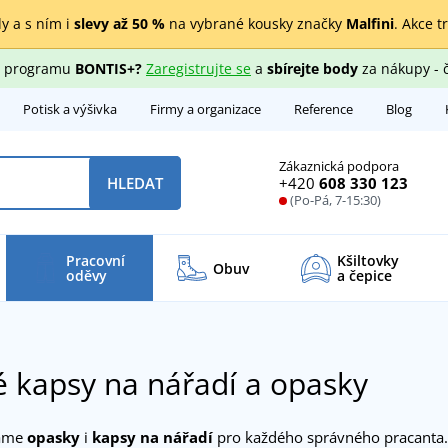
y a s ním i
slevy až 50 %
na vybrané kousky značky
Malfini
. Akce t
ho programu
BONTIS+?
Zaregistrujte se
a
sbírejte body
za nákupy - 
Potisk a výšivka
Firmy a organizace
Reference
Blog
Zákaznická podpora
+420
608 330 123
HLEDAT
(Po-Pá, 7-15:30)
Pracovní
Kšiltovky
Obuv
oděvy
a čepice
 kapsy na nářadí a opasky
máme
opasky
i
kapsy na nářadí
pro každého správného pracanta.