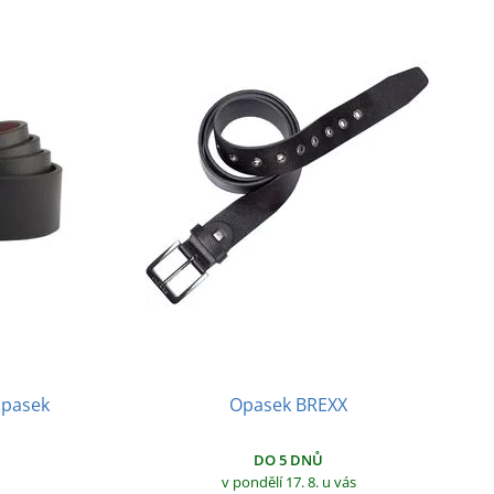
opasek
Opasek BREXX
DO 5 DNŮ
v pondělí 17. 8.
u vás