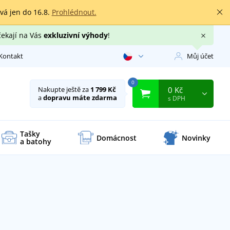
rvá jen do 16.8.
Prohlédnout.
čekají na Vás
exkluzivní výhody
!
Kontakt
Můj účet
0
0 Kč
Nakupte ještě za
1 799 Kč
a
dopravu máte zdarma
s DPH
Tašky
Domácnost
Novinky
a batohy