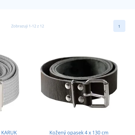
Zobrazuji 1-12 z 12
1
XS KARUK
Kožený opasek 4 x 130 cm