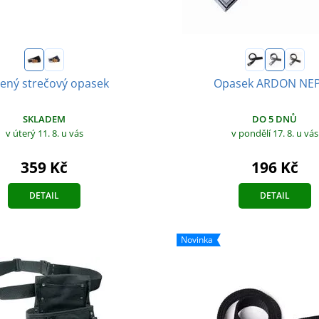
tený strečový opasek
Opasek ARDON NE
SKLADEM
DO 5 DNŮ
v úterý 11. 8.
u vás
v pondělí 17. 8.
u vás
359 Kč
196 Kč
DETAIL
DETAIL
Novinka