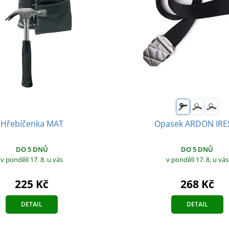
Hřebíčenka MAT
Opasek ARDON IRE
DO 5 DNŮ
DO 5 DNŮ
v pondělí 17. 8.
u vás
v pondělí 17. 8.
u vás
225 Kč
268 Kč
DETAIL
DETAIL