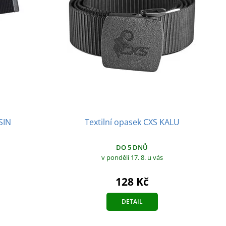
Textilní opasek CXS KALU
SIN
DO 5 DNŮ
v pondělí 17. 8.
u vás
128 Kč
DETAIL