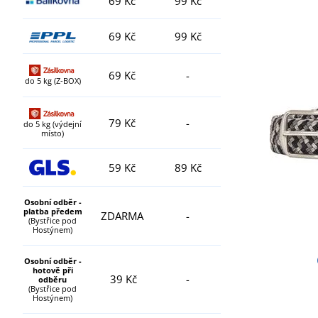
69 Kč
99 Kč
69 Kč
99 Kč
69 Kč
-
do 5 kg (Z-BOX)
79 Kč
-
do 5 kg (výdejní
místo)
59 Kč
89 Kč
Osobní odběr -
platba předem
ZDARMA
-
(Bystřice pod
Hostýnem)
Osobní odběr -
hotově při
39 Kč
-
odběru
(Bystřice pod
Hostýnem)