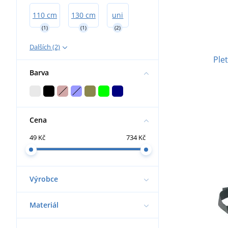
110 cm
130 cm
uni
(1)
(1)
(2)
Dalších (2)
Ple
Barva
Cena
49 Kč
734 Kč
Výrobce
Materiál