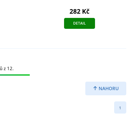
282 Kč
DETAIL
ů z 12.
NAHORU
1