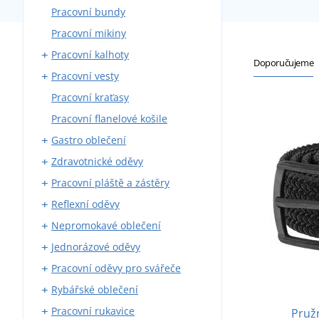
Pracovní bundy
Montérky s laclem
Pracovní mikiny
Montérky do pasu
Pracovní kalhoty
Blůzy
Doporučujeme
Pracovní vesty
Montérkové komplety
Kalhoty do pasu
Pracovní kraťasy
Pracovní kombinézy
Kalhoty s laclem
S kapsami
Pracovní flanelové košile
Zateplené montérky
Zateplené
Gastro oblečení
Zdravotnické oděvy
Pracovní kalhoty
Pracovní pláště a zástěry
Zástěry
Zdravotnické haleny a košile
Reflexní oděvy
Pláště
Zdravotnické pláště
Kovářské zástěry
Nepromokavé oblečení
Košile a haleny
Zdravotnické kalhoty
Svářečské zástěry
Reflexní vesty
Jednorázové oděvy
Kuchařské rondony
Zdravotnické vesty a mikiny
Reflexní bundy
Pláštěnky
Pracovní oděvy pro svářeče
Kuchařské čepice
Reflexní trička
Nepromokavé kombinézy
Jednorázové čepice
Rybářské oblečení
Vesty a mikiny
Reflexní mikiny
Nepromokavé blůzy
Jednorázové kombinézy
Svářečské rukavice
Pracovní rukavice
Kravaty
Reflexní kalhoty
Nepromokavé kalhoty
Roušky
Svářečské blůzy
Rybářské holínky
Pruž